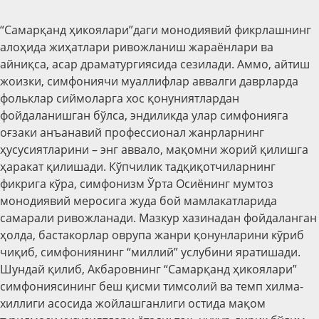
“Самарқанд ҳикоялари”даги монодиявий фикрлашнинг
алоҳида жиҳатлари ривожланиш жараёнлари ва
айниқса, асар драматургиясида сезилади. Аммо, айтиш
жоизки, симфониячи муаллифлар аввалги даврларда
фольклар сиймоларга хос қонуниятлардан
фойдаланишган бўлса, эндиликда улар симфонияга
оғзаки анъанавий профессионал жанрларнинг
ҳусусиятларини – энг аввало, мақомни жорий қилишга
ҳаракат қилишади. Кўпчилик тадқиқотчиларнинг
фикрига кўра, симфонизм Ўрта Осиёнинг мумтоз
монодиявий меросига жуда бой мамлакатларида
самарали ривожланади. Мазкур хазинадан фойдаланган
ҳолда, бастакорлар оврупа жанри қонунларини кўриб
чиқиб, симфониянинг “миллий” услубини яратишади.
Шундай қилиб, Акбаровнинг “Самарқанд ҳикоялари”
симфониясининг беш қисми тимсолий ва темп хилма-
хиллиги асосида жойлашганлиги остида мақом