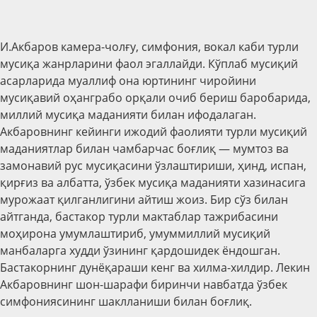
И.Акбаров камера-чолғу, симфония, вокал каби турли
мусиқа жанрларини фаол эгаллайди. Кўплаб мусиқий
асарларида муаллиф она юртининг чиройини
мусиқавий оҳанграбо орқали очиб бериш баробарида,
миллий мусиқа маданияти билан ифодалаган.
Акбаровнинг кейинги ижодий фаолияти турли мусиқий
маданиятлар билан чамбарчас боғлиқ — мумтоз ва
замонавий рус мусиқасини ўзлаштириши, ҳинд, испан,
қирғиз ва албатта, ўзбек мусиқа маданияти хазинасига
мурожаат қилганлигини айтиш жоиз. Бир сўз билан
айтганда, бастакор турли мактаблар тажрибасини
моҳирона умумлаштириб, умуммиллий мусиқий
манбаларга худди ўзининг қардошидек ёндошган.
Бастакорнинг дунёқараши кенг ва хилма-хилдир. Лекин
Акбаровнинг шон-шарафи биринчи навбатда ўзбек
симфониясининг шаклланиши билан боғлиқ.