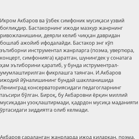
Икром Акбаров ва ўзбек симфоник мусиқаси узвий
боғлиқдир. Бастакорнинг ижоди мазкур жанрнинг
ривожланишини, деярли келиб чиққан давридан
бошлаб ажойиб ифодалайди. Бастакор энг кўп
эътиборни инструментал жанрларга (поэма, увертюра,
концерт, симфонияга) қаратган, шунингдек у сонатага
ҳам эътиборини қаратиб, у бунда иструментрал-
умумлаштирилган фикрлашга таянган. И.Акбаров
ижодий йўналишининг бундай шаклланишида
Ленинград консерваториясидаги педагогларнинг
таъсири бўлган. Бироқ, бу Акбаровни ёрқин миллий
мусиқадан узоқлаштирмади, қадрдон мусиқа маданияти
ўртасидаги зиддиятга олиб келмади.
Акбаров сараланган жанрларда ижод қиларкан, поэма,