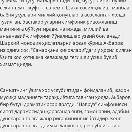
тузилмаси хусусиятлари ётади: тоқ, чуқур-лирик бўлим –
секин темп, жуфт – тез темп. Шакл ҳосил қилиш, манбаа
баёни усуллари миллий қонунларга асосланган ҳолда
тузилган, бастакор уларни симфоник ривожланиш
мантиғига бўйсунтиради, натижада, миллий ва
анъанавий-симфоник йўналишлар узвий боғланади.
Шарқий монодия ҳислатларни афзал кўриш Акбаров
ижодига хос. “Самарқанд ҳикоялари”даги у ҳосил қилган
ўзига хос қотишма келажакда тегишли ўсиш бўлиб
хизмат қилди.
Санъатнинг ўзига хос услубиятидан фойдаланиб, жаҳон
мусиқа маданияти тараққиётига таянган ҳолда, Акбаров
бир бутун драматик асар яратди. “Наврўз” симфонияси
сифат даражасидан қараганда янги, замонавий, адабий
дунёқарашга эга жанр ривожининг исботидир. Кенг
дунёқарашга эга, доим изланувчан, республиканинг