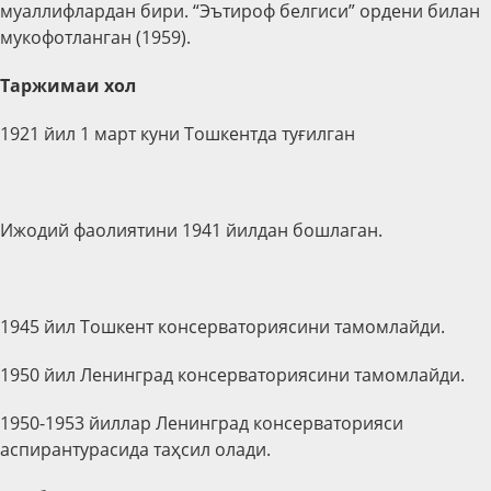
муаллифлардан бири. “Эътироф белгиси” ордени билан
мукофотланган (1959).
Таржимаи хол
1921 йил 1 март куни Тошкентда туғилган
Ижодий фаолиятини 1941 йилдан бошлаган.
1945 йил Тошкент консерваториясини тамомлайди.
1950 йил Ленинград консерваториясини тамомлайди.
1950-1953 йиллар Ленинград консерваторияси
аспирантурасида таҳсил олади.