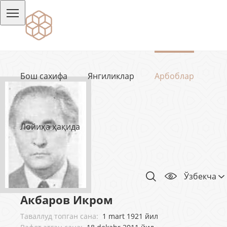
Бош сахифа
Янгиликлар
Арбоблар
Лойиҳа ҳақида
Ўзбекча
Акбаров Икром
Таваллуд топган сана:
1 mart 1921 йил