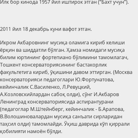
Илк бор кинода 1957 йил иштирок этган (“Бахт учун”).
2011 йил 18 декабрь куни вафот этган.
Икром Акбаровнинг мусиқа оламига кириб келиши
ёрқин ва шиддатли бўлган. Ҳамза номидаги мусиқа
билим юртининг фортепиано бўлимини тамомлагач,
Тошкент консерваториясининг бастакорлик
факультетига кириб, ўқишини давом эттирган. (Москва
консерваторияси педагоглари Ю.Фортунатова,
кейинчалик С.Василенко, Л.Ревуцкий,
А.Козловскийлардан сабоқ олди), сўнг И.Акбаров
Ленинград консерваториясида аспирантурани
(педагоглар М.Штейнберг, кейинчалик - Б.Арапова,
В.Волошиновалардан мусиқа санъати сирларидан
таҳсил олди) тамомлайди. Ўқиш даврида кўп қиррали
қобилияти намоён бўлди.