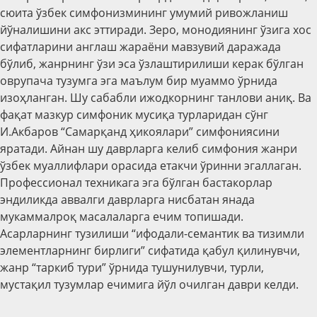
сюита ўзбек симфонизмининг умумий ривожланиш
йўналишини акс эттиради. Зеро, монодиянинг ўзига хос
сифатларини англаш жараёни мавзувий даражада
бўлиб, жанрнинг ўзи эса ўзлаштирилиши керак бўлган
оврупача тузумга эга маълум бир муаммо ўрнида
изоҳланган. Шу сабабли ижодкорнинг танлови аниқ. Ва
фақат мазкур симфоник мусиқа турларидан сўнг
И.Акбаров “Самарқанд ҳикоялари” симфониясини
яратади. Айнан шу даврларга келиб симфония жанри
ўзбек муаллифлари орасида етакчи ўринни эгаллаган.
Профессионал техникага эга бўлган бастакорлар
эндиликда аввалги даврларга нисбатан янада
мукаммалроқ масалаларга ечим топишади.
Асарларнинг тузилиши “ифодали-семантик ва тизимли
элементларнинг бирлиги” сифатида қабул қилинувчи,
жанр “таркиб тури” ўрнида тушунилувчи, турли,
мустақил тузумлар ечимига йўл очилган даври келди.