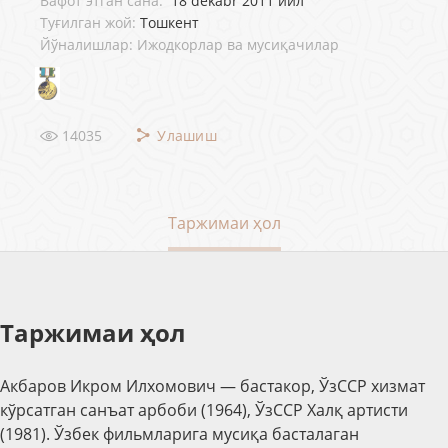
Вафот этган сана:
18 dekabr 2011 йил
Туғилган жой:
Тошкент
Йўналишлар: Ижодкорлар ва мусиқачилар
14035
Улашиш
Таржимаи ҳол
Таржимаи ҳол
Акбаров Икр
о
м Илхомович —
бастакор, ЎзССР хизмат
кўрсатган санъат арбоби (1964), ЎзССР Халқ артисти
(1981). Ўзбек фильмларига мусиқа басталаган