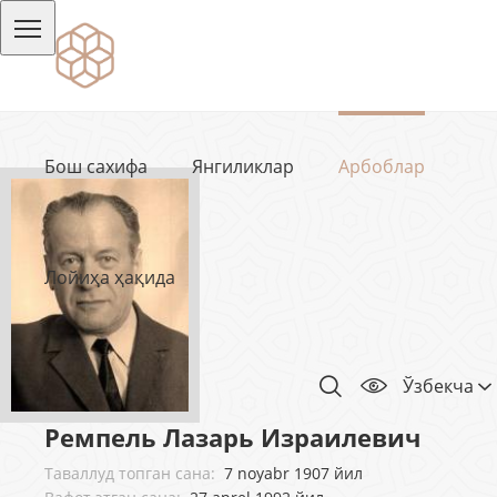
Бош сахифа
Янгиликлар
Арбоблар
Лойиҳа ҳақида
Ўзбекча
Ремпель Лазарь Израилевич
Таваллуд топган сана:
7 noyabr 1907 йил