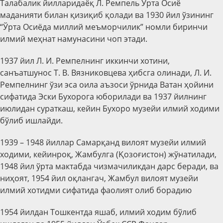
Талабалик йилларидаёқ Л. Ремпель Ўрта Осиё
маданияти билан қизиқиб қолади ва 1930 йил ўзининг
“Ўрта Осиёда миллий меъморчилик” номли биринчи
илмий меҳнат намунасини чоп этади.
1937 йил
Л. И. Ремпелнинг иккинчи хотини,
санъатшунос Т. В. Вязниковцева ҳибсга олинади, Л. И.
Ремпелнинг ўзи эса оила аъзоси ўрнида Ватан ҳойини
сифатида Эски Бухорога юборилади ва 1937 йилнинг
июлидан сураткаш, кейин Бухоро музейи илмий ходими
бўлиб ишлайди.
1939 – 1948 йиллар Самарқанд вилоят музейи илмий
ходими, кейинроқ, Жамбулга (Қозоғистон) жўнатилади,
1948 йил ўрта мактабда чизмачиликдан дарс беради, ва
ниҳоят, 1954 йил оқлангач, Жамбул вилоят музейи
илмий хотидми сифатида фаолият олиб борадию
1954 йилдан Тошкентда яшаб, илмий ходим бўлиб