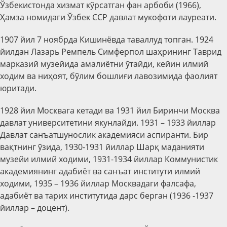
Ўзбекистонда хизмат кўрсатган фан арбоби (1966),
Ҳамза номидаги Ўзбек ССР давлат мукофоти лауреати.
1907 йил 7 ноябрда Кишинёвда таваллуд топган. 1924
йилдан
Лазарь Ремпель Симферпол шаҳрининг Таврид
марказий музейида амалиётни ўтайди, кейин илмий
ходим ва ниҳоят, бўлим бошлиғи лавозимида фаолият
юритади.
1928 йил Москвага кетади ва 1931 йил Биринчи Москва
давлат университетини якунлайди. 1931 – 1933 йиллар
Давлат санъатшунослик академияси аспиранти. Бир
вақтнинг ўзида, 1930-1931 йиллар Шарқ маданияти
музейи илмий ходими, 1931-1934 йиллар Коммунистик
академиянинг адабиёт ва санъат институти илмий
ходими, 1935 – 1936 йиллар Москвадаги фалсафа,
адабиёт ва тарих институтида дарс берган (1936 -1937
йиллар – доцент).