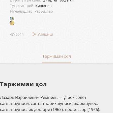
Вафот этган сана:
27 aprel 1992 йил
Туғилган жой:
Кишинев
Йўналишлар: Рассомлар
6614
Улашиш
Таржимаи ҳол
Таржимаи ҳол
Лaзарь Изрaилевич Рeмпель — ўзбек совет
санъатшуноси, санъат тарихшуноси, шарқшунос,
санъатшунослик доктори (1963), профессор (1966).