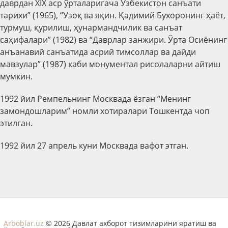
даврдан XIX аср ўрталаригача Ўзбекистон санъати
тарихи” (1965), “Узоқ ва яқин. Қадимий Бухоронинг ҳаёт,
турмуш, қурилиш, ҳунармандчилик ва санъат
саҳифалари” (1982) ва “Даврлар занжири. Ўрта Осиёнинг
анъанавий санъатида асрий тимсоллар ва дайди
мавзулар” (1987) каби монументал рисолаларни айтиш
мумкин.
1992 йил Ремпельнинг Москвада ёзган “Менинг
замондошларим” номли хотиралари Тошкентда чоп
этилган.
1992 йил 27 апрель куни Москвада вафот этган.
Arboblar.uz
© 2026 Давлат ахборот тизимларини яратиш ва