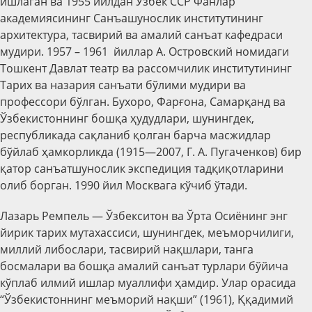
ишлаган ва 1955 йилдан Ўзбек ССР Фанлар
академиясининг Санъашунослик институтининг
архитектура, тасвирий ва амалий санъат кафедраси
мудири. 1957 – 1961 йиллар А. Островский номидаги
Тошкент Давлат театр ва рассомчилик институтининг
Тарих ва назария санъати бўлими мудири ва
профессори бўлган. Бухоро, Фарғона, Самарқанд ва
Ўзбекистоннинг бошқа ҳудудлари, шунингдек,
республикада сақланиб қолган барча масжидлар
бўйлаб ҳамкорликда (1915—2007, Г. А. Пугаченков) бир
қатор санъатшунослик экспедиция тадқиқотларини
олиб борган. 1990 йил Москвага кўчиб ўтади.
Лазарь Ремпель — Ўзбекситон ва Ўрта Осиёнинг энг
йирик тарих мутахассиси, шунингдек, меъморчилиги,
миллий либослари, тасвирий нақшлари, танга
босмалари ва бошқа амалий санъат турлари бўйича
кўплаб илмий ишлар муаллифи ҳамдир. Улар орасида
“Ўзбекистоннинг меъморий нақши” (1961), Ққадимий