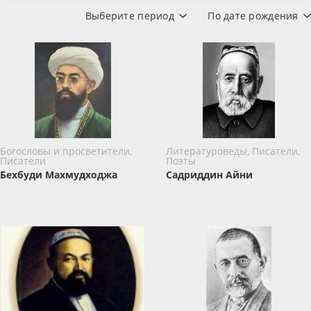
Выберите период
По дате рождения
Богословы и просветители,
Литературоведы, Писатели,
Писатели
Поэты
Бехбуди Махмудходжа
Садриддин Айни