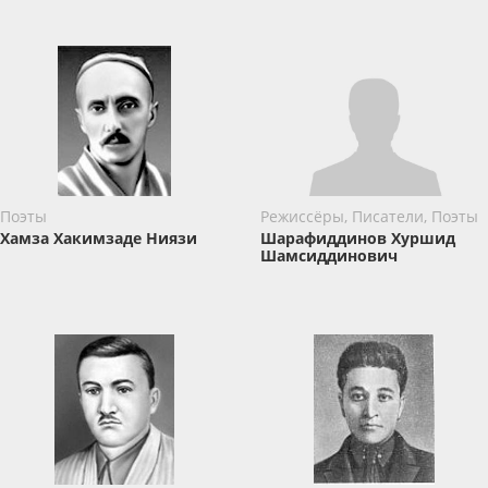
Поэты
Режиссёры, Писатели, Поэты
Хамза Хакимзаде Ниязи
Шарафиддинов Хуршид
Шамсиддинович