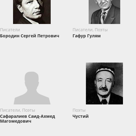
Писатели
Писатели, Поэты
Бородин Сергей Петрович
Гафур Гулям
Писатели, Поэты
Поэты
Сафаралиев Саид-Ахмед
Чустий
Магомедович