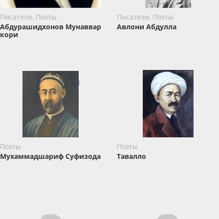
Писатели, Поэты
Писатели, Поэты
Абдурашидхонов Мунаввар
Авлони Абдулла
кори
Поэты
Поэты
Мухаммадшариф Суфизода
Тавалло