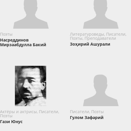
Поэты
Литературоведы, Писатели,
Поэты, Преподаватели
Насреддинов
Зоҳирий Ашурали
Мирзаабдулла Бакий
Актёры и актрисы, Писатели,
Писатели, Поэты
Поэты
Гулом Зафарий
Гази Юнус