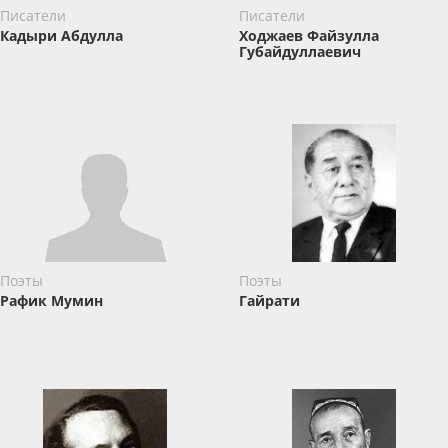
Писатели
Писатели
Кадыри Абдулла
Ходжаев Файзулла
Губайдуллаевич
Поэты
Поэты
Рафик Мумин
Гайрати