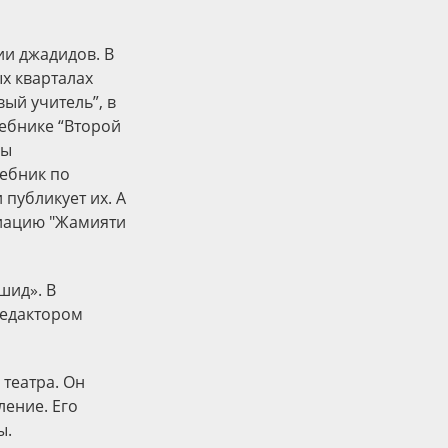
ии джадидов. В
ых кварталах
ый учитель”, в
ебнике “Второй
вы
ебник по
 публикует их. А
оциацию "Жамияти
шид». В
редактором
театра. Он
ление. Его
ы.