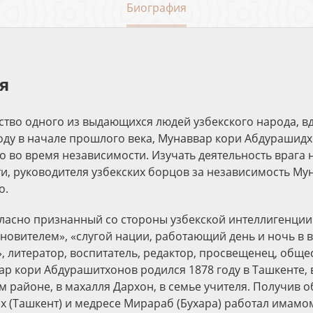
Биография
я
ство одного из выдающихся людей узбекского народа, в
оду в начале прошлого века, Мунаввар кори Абдурашидх
ко во время независимости. Изучать деятельность врага
ти, руководителя узбекских борцов за независимость Му
о.
ласно признанный со стороны узбекской интеллигенции 
новителем», «слугой нации, работающий день и ночь в 
, литератор, воспитатель, редактор, просвещенец, общ
ар кори Абдурашитхонов родился 1878 году в Ташкенте,
 районе, в махалля Дархон, в семье учителя. Получив 
х (Ташкент) и медресе Мирараб (Бухара) работал имамо