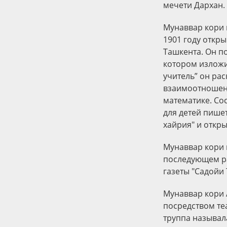
мечети Дархан.
Мунаввар кори в
1901 году откры
Ташкента. Он п
котором изложи
учитель” он ра
взаимоотношени
математике. Сос
для детей пишет
хайрия" и откр
Мунаввар кори в
последующем ра
газеты "Садойи 
Мунаввар кори 
посредством те
труппа называла