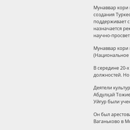
Мунаввар кори 
создания Турке
поддерживает с
назначается ре
научно-просвети
Мунаввар кори 
(Национальное 
В середине 20-х
должностей. Но 
Деятели культур
Абдулҳай Тожие
Уйғур были уче
Он был арестова
Ваганьково в М