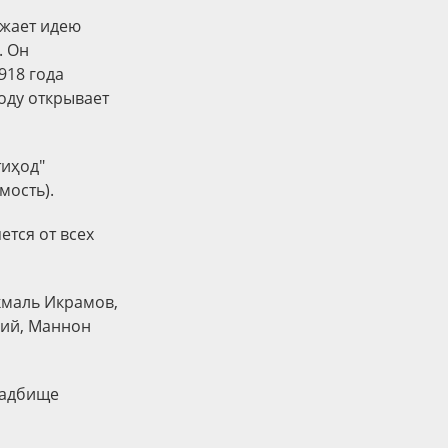
ажает идею
. Он
918 года
оду открывает
тиҳод"
мость).
ется от всех
Акмаль Икрамов,
рий, Маннон
кладбище