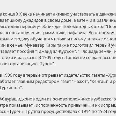
 конце ХIХ века начинает активно участвовать в движен
вает школу джадидов в своём доме, а затем и в различн
одготовил первый учебник для новометодных школ “Перв
л основы обучения грамматике, алфавита. Во втором уч
скрыл методику обучения чтению и письму, а также осно
й в семье. Мунаввар Кары также подготовил первый уч
тавляет пособия "Тажвид ал-Қуръон", "Площадь земли" и
 стихи и рассказы. В 1909 году в Ташкенте создает асс
ывает организацию "Турон".
 1906 году впервые открывает издательство газеты «Хур
ботает главным редактором газет "Нажот", "Кенгаш" и 
Туркистон".
Абдурашидхонов один из основоположников узбекского 
атра показывает «испорченность привычек» и их исправ
сь «Турон». Труппа просуществовала с 1914 по 1924 год