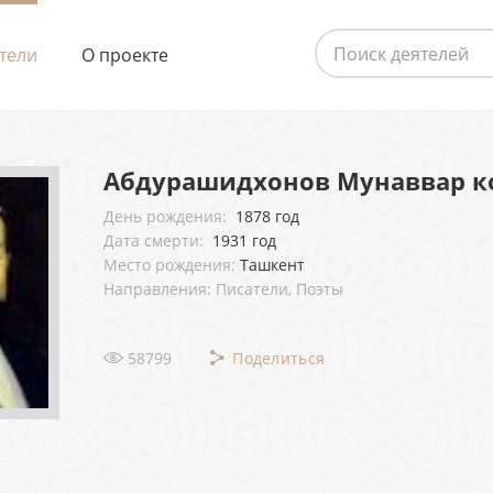
тели
О проекте
Абдурашидхонов Мунаввар к
День рождения:
1878 год
Дата смерти:
1931 год
Место рождения:
Ташкент
Направления: Писатели, Поэты
58799
Поделиться