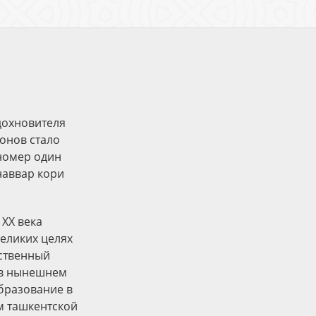
дохновителя
онов стало
 номер один
наввар кори
XX века
великих целях
ественный
 в нынешнем
образование в
м ташкентской