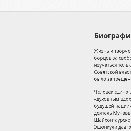
Биографи
Жизнь и творче
борцов за своб
изучаться толь
Советской влас
было запрещен
Человек единог
«духовным вдох
будущей нации»
деятель Мунавв
Шайхонтаурском
Эшонкули дадго