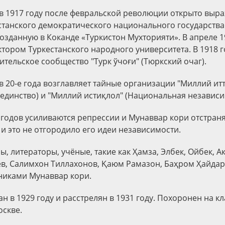
в 1917 году после февральской революции открыто выр
станского демократического национального государства
озданную в Коканде «Туркистон Мухторияти». В апреле 1
ктором Туркестанского народного университета. В 1918 г
тельское сообщество "Турк ўчоғи" (Тюркский очаг).
в 20-е года возглавляет тайные организации "Миллий ит
единство) и "Миллий истиқлол" (Национальная независи
 годов усиливаются репрессии и Мунаввар кори отстраня
и это не отгородило его идеи независимости.
ы, литераторы, учёные, такие как Ҳамза, Элбек, Ойбек, 
в, Салимхон Тиллахонов, Қаюм Рамазон, Баҳром Ҳайда
никами Мунаввар кори.
н в 1929 году и расстрелян в 1931 году. Похоронен на 
оскве.