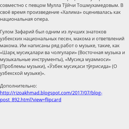
совместно с певцом Мулла Тўйчи Тошмухамедовым. В
своё время произведение «Халима» оценивалась как
национальная опера.
Гулом Зафарий был одним из лучших знатоков
узбекских национальных песен, макома и ответвлений
макома. Им написаны ряд работ о музыке, такие, как
«Шарқ мусиқалари ва чолғулари» (Восточная музыка и
музыкальные инструменты), «Мусиқа муаммоси»
(Проблемы музыки), «Ўзбек мусиқаси тўғрисида» (О
узбекской музыке)».
Дополнительно:
http://rizoakhmad.blogspot.com/2017/07/blog-
post_892.html?view=flipcard