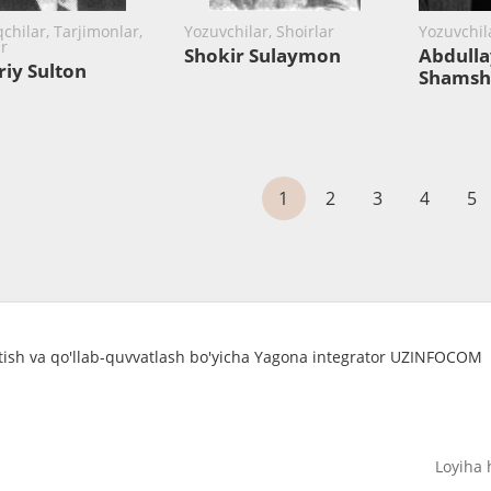
chilar, Tarjimonlar,
Yozuvchilar, Shoirlar
Yozuvchila
ar
Shokir Sulaymon
Abdulla
iy Sulton
Shamsh
1
2
3
4
5
atish va qo'llab-quvvatlash bo'yicha Yagona integrator UZINFOCOM
Loyiha 