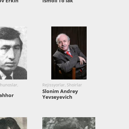
v Erkin
Ismoil To‘lak
hunoslar,
Rejissyorlar, Shoirlar
Slonim Andrey
ahhor
Yevseyevich