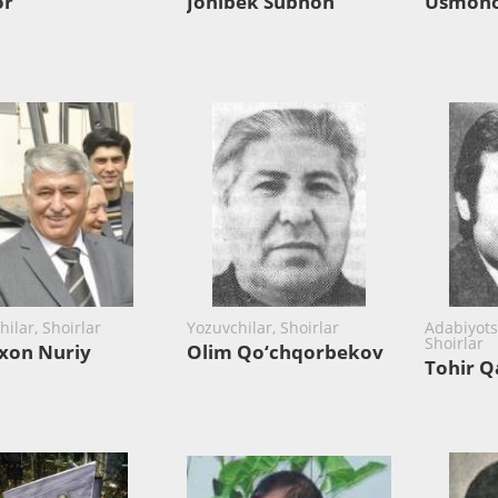
or
Jonibek Subhon
Usmono
ilar, Shoirlar
Yozuvchilar, Shoirlar
Adabiyots
Shoirlar
xon Nuriy
Olim Qo‘chqorbekov
Tohir Q