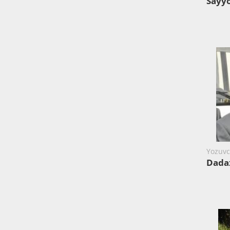
Sayy
Yozuvch
Dada