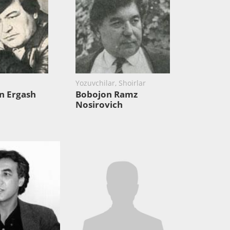
Yozuvchilar, Shoirlar
n Ergash
Bobojon Ramz
Nosirovich