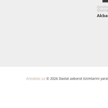
Qo‘shiq
Shoirl
Akbar
Arboblar.uz
© 2026 Davlat axborot tizimlarini yar