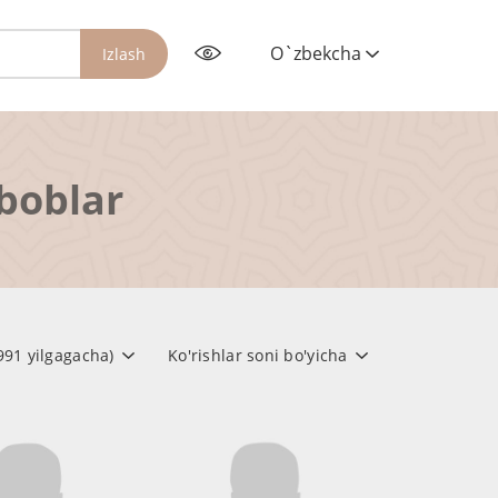
O`zbekcha
Izlash
rboblar
1991 yilgagacha)
Ko'rishlar soni bo'yicha