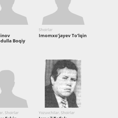
Shoirlar
nov ​
Imomxo‘jayev To‘lqin
dulla Boqiy
r, Shoirlar
Yozuvchilar, Shoirlar