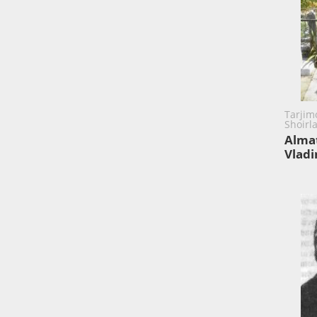
Tarjim
Shoirl
Alma
Vlad