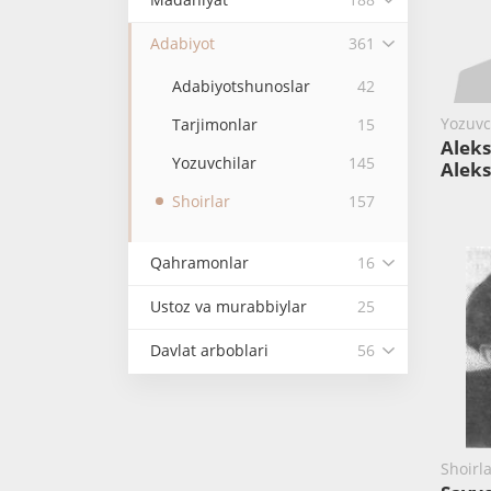
Adabiyot
361
Adabiyotshunoslar
42
Yozuvch
Tarjimonlar
15
Alek
Yozuvchilar
145
Alek
Shoirlar
157
Qahramonlar
16
Ustoz va murabbiylar
25
Davlat arboblari
56
Shoirl