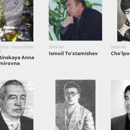
onlar, Yozuvchilar,
Shoirlar
Shoirlar
ar
Ismoil To‘xtamishev
Cho‘lpo
tinskaya Anna
imirovna