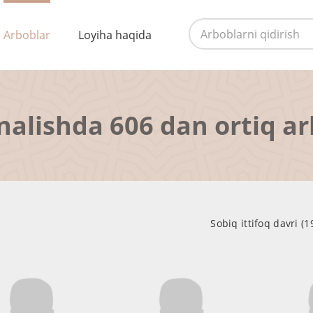
Arboblar
Loyiha haqida
nalishda 606 dan ortiq a
Sobiq ittifoq davri (