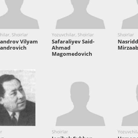
ilar, Shoirlar
Yozuvchilar, Shoirlar
Shoirlar
sandrov Vilyam
Safaraliyev Said-
Nasriddi
sandrovich
Ahmad
Mirzaab
Magomedovich
ar
Shoirlar
Yozuvchila