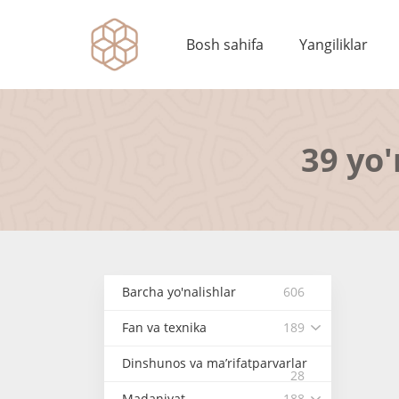
Bosh sahifa
Yangiliklar
39 yo'
Barcha yo'nalishlar
606
Fan va texnika
189
Dinshunos va ma’rifatparvarlar
28
Madaniyat
188