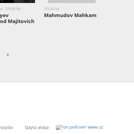
r, Shoirlar
Shoirlar
yev
Mahmudov Mahkam
od Majitovich
»
haqida
Qayta aloqa