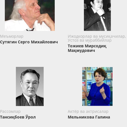
Меъморлар
Ижодкорлар ва мусиқачилар,
Устоз ва мураббийлар
Сутягин Серго Михайлович
Тожиев Мирсодиқ
Маҳмудович
Рассомлар
Актёр ва актрисалар
Тансиқбоев Ўрол
Мельникова Галина