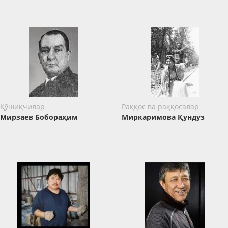
Қўшиқчилар
Раққос ва раққосалар
Мирзаев Бобораҳим
Миркаримова Қундуз