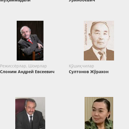
Режиссёрлар, Шоирлар
Қўшиқчилар
Слоним Андрей Евсеевич
Султонов Жўрахон