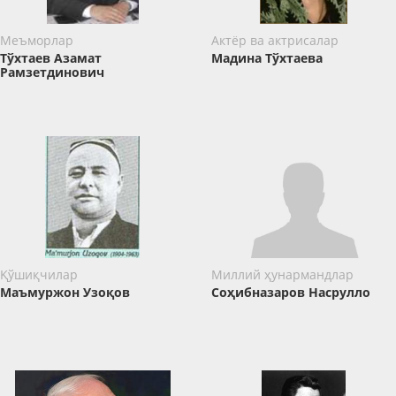
Меъморлар
Актёр ва актрисалар
Тўхтаев Азамат
Мадина Тўхтаева
Рамзетдинович
Қўшиқчилар
Миллий ҳунармандлар
Маъмуржон Узоқов
Соҳибназаров Насрулло