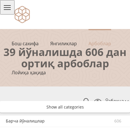
Бош сахифа
Янгиликлар
Арбоблар
39 йўналишда 606 дан
ортиқ арбоблар
Лойиҳа ҳақида
Ўзбекча
Show all categories
Барча йўналишлар
606