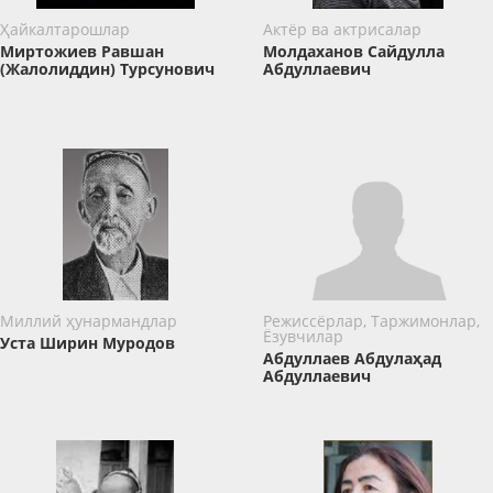
Ҳайкалтарошлар
Актёр ва актрисалар
Миртожиев Равшан
Молдаханов Сайдулла
(Жалолиддин) Турсунович
Абдуллаевич
Миллий ҳунармандлар
Режиссёрлар, Таржимонлар,
Ёзувчилар
Уста Ширин Муродов
Абдуллаев Абдулаҳад
Абдуллаевич