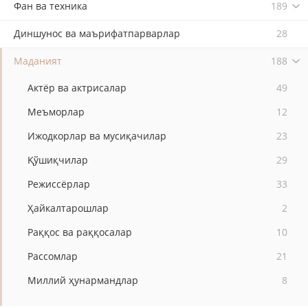
Фан ва техника
189
Диншунос ва маърифатпарварлар
28
Маданият
188
Актёр ва актрисалар
49
Меъморлар
12
Ижодкорлар ва мусиқачилар
23
Қўшиқчилар
29
Режиссёрлар
33
Ҳайкалтарошлар
2
Раққос ва раққосалар
10
Рассомлар
21
Миллий ҳунармандлар
8