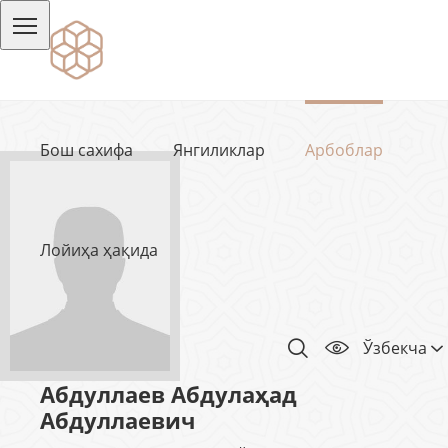
Бош сахифа
Янгиликлар
Арбоблар
Лойиҳа ҳақида
Ўзбекча
Абдуллаев Абдулаҳад
Абдуллаевич