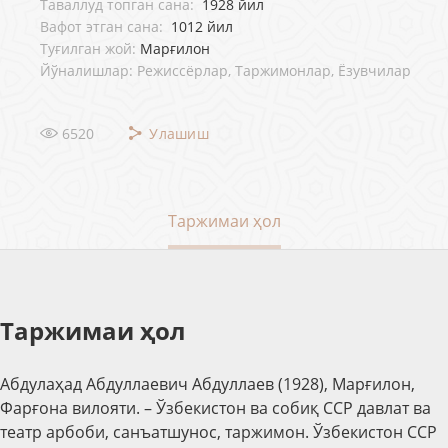
Таваллуд топган сана:
1928 йил
Вафот этган сана:
1012 йил
Туғилган жой:
Марғилон
Йўналишлар: Режиссёрлар, Таржимонлар, Ёзувчилар
6520
Улашиш
Таржимаи ҳол
Таржимаи ҳол
Абдулаҳад Абдуллаевич Абдуллаев (1928), Марғилон,
Фарғона вилояти. – Ўзбекистон ва собиқ ССР давлат ва
театр арбоби, санъатшунос, таржимон. Ўзбекистон ССР