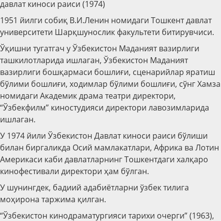
давлат киноси раиси (1974)
1951 йилги собиқ В.И.Ленин номидаги Тошкент давлат
университети Шарқшунослик факультети битирувчиси.
Ўқишни тугатгач у Ўзбекистон Маданият вазирлиги
ташкилотларида ишлаган, Ўзбекистон Маданият
вазирлиги бошқармаси бошлиғи, сценарийлар яратиш
бўлими бошлиғи, ходимлар бўлими бошлиғи, сўнг Хамза
номидаги Академик драма театри директори,
“Ўзбекфилм” киностудияси директори лавозимларида
ишлаган.
У 1974 йили Ўзбекистон Давлат киноси раиси бўлиши
билан биргаликда Осий мамлакатлари, Африка ва Лотин
Америкаси каби давлатларнинг Тошкентдаги халқаро
кинофестивали директори ҳам бўлган.
У шунингдек, бадиий адабиётларни ўзбек тилига
моҳирона таржима қилган.
“Ўзбекистон кинодраматургияси тарихи очерги” (1963),