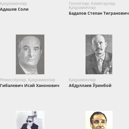
Қаҳрамонлар
Геологлар, Кимёгарлар,
Қаҳрамонлар
Адашев Соли
Бадалов Степан Тигранович
Режиссёрлар, Қаҳрамонлар
Қаҳрамонлар
Гибалевич Исай Ханонович
Абдуллаев Ўринбой