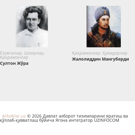
Ёзувчилар, Шоирлар,
Қаҳрамонлар, Ҳукмдорлар
Қаҳрамонлар
Жалолиддин Мангуберди
Султон Жўра
Arboblar.uz
© 2026 Давлат ахборот тизимларини яратиш ва
қўллаб-қувватлаш бўйича Ягона интегратор UZINFOCOM