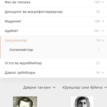
Фан ва техника
189
Диншунос ва маърифатпарварлар
28
Маданият
188
Адабиёт
361
Қаҳрамонлар
16
Космонавтлар
1
Устоз ва мураббийлар
25
Давлат арбоблари
56
Даврни танланг
Кўришлар сони бўйича