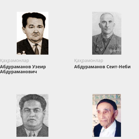
Қаҳрамонлар
Қаҳрамонлар
Абдураманов Узеир
Абдураманов Сеит-Неби
Абдураманович