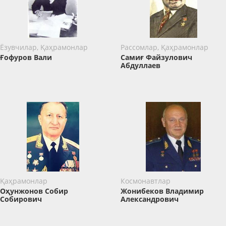
Ёзувчилар, Қаҳрамонлар
Рассомлар, Қаҳрамонлар
Ғофуров Вали
Самиғ Файзулович
Абдуллаев
Қаҳрамонлар
Космонавтлар
Оҳунжонов Собир
Жонибеков Владимир
Собирович
Александрович