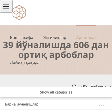
Бош сахифа
Янгиликлар
Арбоблар
39 йўналишда 606 дан
ортиқ арбоблар
Лойиҳа ҳақида
Ўзбекча
Show all categories
Барча йўналишлар
606