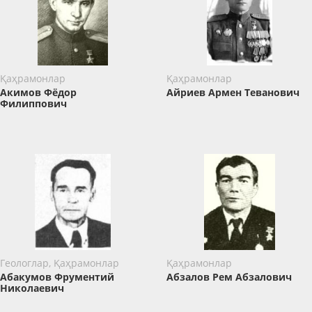
Қаҳрамонлар
Қаҳрамонлар
Акимов Фёдор
Айриев Армен Теванович
Филиппович
Геологлар, Қаҳрамонлар
Қаҳрамонлар
Абакумов Фрументий
Абзалов ​Рем Абзалович
Николаевич