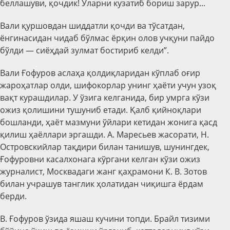
беллашуви, қочдик! Уларни кузатиб бориш зарур...
Вали қуршовдан шиддатли қочди ва тўсатдан,
ёнгинасидан чидаб бўлмас ёрқин олов учқуни пайдо
бўлди — сиёҳдай зулмат бостириб келди”.
Вали Ғофуров аслаҳа қолдиқларидан кўплаб оғир
жароҳатлар олди, шифокорлар унинг ҳаёти учун узоқ
вақт курашдилар. У ўзига келганида, бир умрга кўзи
ожиз қолишини тушуниб етади. Қалб қийноқлари
бошланди, ҳаёт мазмуни ўйлари кетидан жонига қасд
қилиш ҳаёллари эргашди. А. Маресьев жасорати, Н.
Островскийлар тақдири билан танишув, шунингдек,
Ғофуровни касалхонага кўргани келган кўзи ожиз
журналист, Москвадаги жанг қаҳрамони К. В. Зотов
билан учрашув танглик ҳолатидан чиқишга ёрдам
берди.
В. Ғофуров ўзида яшаш кучини топди. Брайл тизими