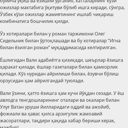
бўйича ўқиш ва ёзишни ўрганиб, катталарнинг кўзи
ожизлар мактабига ўқитуви бўлиб ишга киради, сўнгра,
Ўзбек кўзи ожизлар жамиятининг ишлаб чиқариш
комбинатига бошчилик қилди.
Ўз хотиралари билан у роман таржимони Олег
Сидельник билан ўртоқлашади ва бу хотиралар “Игна
билан ёзилган роман” муқаддимасида келтирилган.
Ёшлигидан Вали адабиётга қизиқади, шеърлар ёзишга
ҳаракат қилади, ёшлар газеталари билан ҳамкорлик
қилади. Кўз нуридан айрилиши билан, ёзувчи бўлиш
орзусидан ҳам айрилгандай туюлади.
Вали ўзини, ҳатто ёзишга ҳам кучи йўқдан сезади. У ёш
авлодга тенгдошларининг оталари ва окалари билан
Улуғ Ватан уруши йилларидаги оддий ва ажойиб,
фожиали ва ҳавас қилса арзигулик жамоавий
жасоратлари, тақдири ҳақида хабар бериши керак,
мажбур!