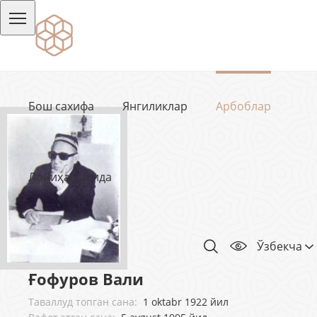
Бош сахифа
Янгиликлар
Арбоблар
Лойиҳа ҳақида
Ўзбекча
Ғофуров Вали
Таваллуд топган сана:
1 oktabr 1922 йил