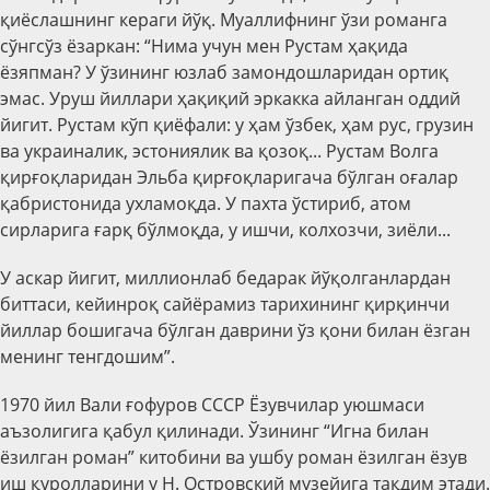
қиёслашнинг кераги йўқ. Муаллифнинг ўзи романга
сўнгсўз ёзаркан: “Нима учун мен Рустам ҳақида
ёзяпман? У ўзининг юзлаб замондошларидан ортиқ
эмас. Уруш йиллари ҳақиқий эркакка айланган оддий
йигит. Рустам кўп қиёфали: у ҳам ўзбек, ҳам рус, грузин
ва украиналик, эстониялик ва қозоқ... Рустам Волга
қирғоқларидан Эльба қирғоқларигача бўлган оғалар
қабристонида ухламоқда. У пахта ўстириб, атом
сирларига ғарқ бўлмоқда, у ишчи, колхозчи, зиёли...
У аскар йигит, миллионлаб бедарак йўқолганлардан
биттаси, кейинроқ сайёрамиз тарихининг қирқинчи
йиллар бошигача бўлган даврини ўз қони билан ёзган
менинг тенгдошим”.
1970 йил Вали ғофуров СССР Ёзувчилар уюшмаси
аъзолигига қабул қилинади. Ўзининг “Игна билан
ёзилган роман” китобини ва ушбу роман ёзилган ёзув
иш қуролларини у Н. Островский музейига тақдим этади.