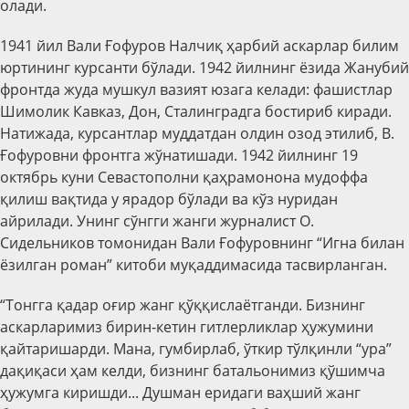
олади.
1941 йил Вали Ғофуров Налчиқ ҳарбий аскарлар билим
юртининг курсанти бўлади. 1942 йилнинг ёзида Жанубий
фронтда жуда мушкул вазият юзaга келади: фашистлар
Шимолик Кавказ, Дон, Сталинградга бостириб киради.
Натижада, курсантлар муддатдан олдин озод этилиб, В.
Ғофуровни фронтга жўнатишади. 1942 йилнинг 19
октябрь куни Севастополни қаҳрамонона мудоффа
қилиш вақтида у ярадор бўлади ва кўз нуридан
айрилади. Унинг сўнгги жанги журналист О.
Сидельников томонидан Вали Ғофуровнинг “Игна билан
ёзилган роман” китоби муқаддимасида тасвирланган.
“Тонгга қадар оғир жанг қўққислаётганди. Бизнинг
аскарларимиз бирин-кетин гитлерликлар ҳужумини
қайтаришарди. Мана, гумбирлаб, ўткир тўлқинли “ура”
дақиқаси ҳам келди, бизнинг батальонимиз қўшимча
ҳужумга киришди... Душман еридаги ваҳший жанг