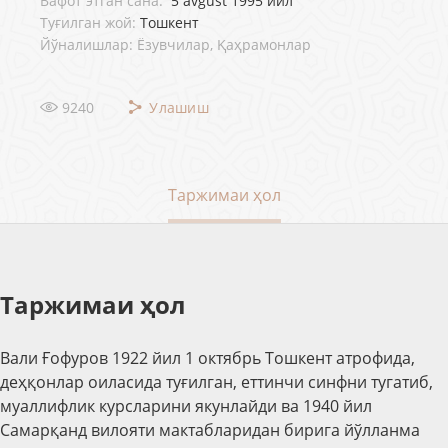
Вафот этган сана:
5 avgust 1995 йил
Туғилган жой:
Тошкент
Йўналишлар: Ёзувчилар, Қаҳрамонлар
9240
Улашиш
Таржимаи ҳол
Таржимаи ҳол
Вали Ғофуров 1922 йил 1 октябрь Тошкент атрофида,
деҳқонлар оиласида туғилган, еттинчи синфни тугатиб,
муаллифлик курсларини якунлайди ва 1940 йил
Самарқанд вилояти мактабларидан бирига йўлланма