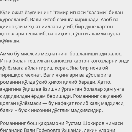
Кўзи ожиз ёзувчининг “темир игнаси “қалами” билан
қуролланиб, Вали китоб ёзишга киришади. Азоб ва
қийноқли меҳнат йиллари ўтиб, бир дунё картон
қоғозлари тешилиб, ва ниҳоят, сўнгги аламли нуқта
қўйилди.
Аммо бу мислсиз меҳнатнинг бошланиши эди халос.
Игна билан тешилган саноқсиз картон қоғозларни энди
қўлёзмага айлантириш керак. Яна бир неча ой
тиришқоқ меҳнат. Вали яқинлари ва дўстларига
романни қўлда ўқиб ҳикоя қилиб беради. Ҳатто,
эндигина ўқиш ва ёзишни ўрганган болалар ҳам унга
сидқидилдан ёрдам беришади. Романнинг сақланиб
қолган қўлёзмаси — бу нафақат ғолиб халқ мадҳияси,
балки – буюк инсоний дўстлик мадҳиясидир.
Романнинг бош қаҳрамони Рустам Шокиров нимаси
биландир Вали Ғофуровга ўхшайди, лекин уларни