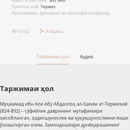
Вафот этган сана:
892 йил
Туғилган жой:
Термиз
Йўналишлар: Диншунос ва маърифатпарварлар
33722
Улашиш
Таржимаи ҳол
Аудио
Таржимаи ҳол
Муҳаммад ибн Али Абу Абдаллоҳ ал-Ҳаким ат-Термизий
(824-892) – сўфийлик даврининг мутафаккири
ҳисобланган, ҳадисшунослик ва ҳуқуқшуносликни яхши
ўзлаштирган олим. Замондошлари дунёқарашининг