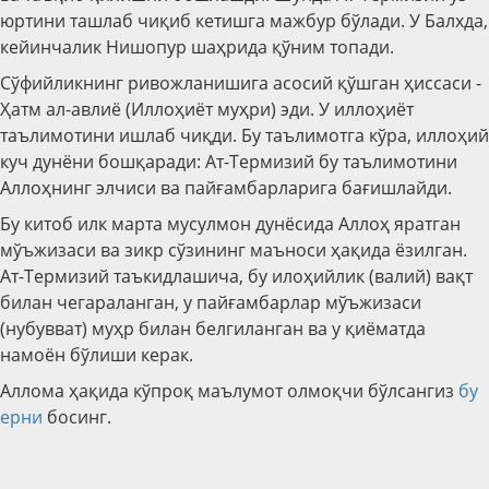
юртини ташлаб чиқиб кетишга мажбур бўлади. У Балхда,
кейинчалик Нишопур шаҳрида қўним топади.
Сўфийликнинг ривожланишига асосий қўшган ҳиссаси -
Ҳатм ал-авлиё (Иллоҳиёт муҳри) эди. У иллоҳиёт
таълимотини ишлаб чиқди. Бу таълимотга кўра, иллоҳий
куч дунёни бошқаради: Ат-Термизий бу таълимотини
Аллоҳнинг элчиси ва пайғамбарларига бағишлайди.
Бу китоб илк марта мусулмон дунёсида Аллоҳ яратган
мўъжизаси ва зикр сўзининг маъноси ҳақида ёзилган.
Ат-Термизий таъкидлашича, бу илоҳийлик (валий) вақт
билан чегараланган, у пайғамбарлар мўъжизаси
(нубувват) муҳр билан белгиланган ва у қиёматда
намоён бўлиши керак.
Аллома ҳақида кўпроқ маълумот олмоқчи бўлсангиз
бу
ерни
босинг.