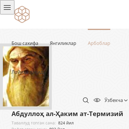
Бош сахифа
Янгиликлар
Арбоблар
Лойиҳа ҳақида
Ўзбекча
Абдуллоҳ ал-Ҳаким ат-Термизий
Таваллуд топган сана:
824 йил