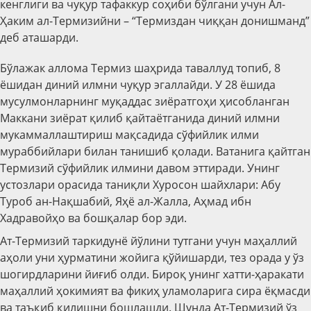
кенглиги ва чуқур тафаккур соҳиби бўлгани учун Ал-
Ҳаким ал-Термизийни – “Термиздан чиққан донишманд”
деб аташарди.
Бўлажак аллома Термиз шаҳрида таваллуд топиб, 8
ёшидан диний илмни чуқур эгаллайди. У 28 ёшида
мусулмонларнинг муқаддас зиёратгоҳи ҳисобланган
Маккани зиёрат қилиб қайтаётганида диний илмни
мукаммаллаштириш мақсадида сўфийлик илми
мураббийлари билан танишиб қолади. Ватанига қайтган
Термизий сўфийлик илмини давом эттиради. Унинг
устозлари орасида таниқли Хуросон шайхлари: Абу
Туроб ан-Нақшабий, Яҳё ал-Жалла, Аҳмад ибн
Хадравойҳо ва бошқалар бор эди.
Ат-Термизий таркидунё йўлини тутгани учун маҳаллий
аҳоли уни ҳурматини жойига қўйишарди, тез орада у ўз
шогирдларини йиғиб олди. Бироқ унинг хатти-ҳаракати
маҳаллий ҳокимият ва фикиҳ уламоларига сира ёқмасди
ва таъқиб қилишни бошлашди. Шунда Ат-Термизий ўз