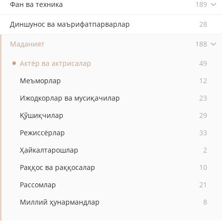
Фан ва техника
189
Диншунос ва маърифатпарварлар
28
Маданият
188
Актёр ва актрисалар
49
Меъморлар
12
Ижодкорлар ва мусиқачилар
23
Қўшиқчилар
29
Режиссёрлар
33
Ҳайкалтарошлар
2
Раққос ва раққосалар
10
Рассомлар
21
Миллий ҳунармандлар
8