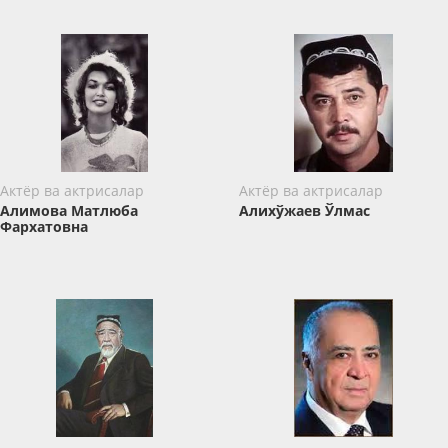
Актёр ва актрисалар
Актёр ва актрисалар
Алимова Матлюба
Алихўжаев Ўлмас
Фархатовна