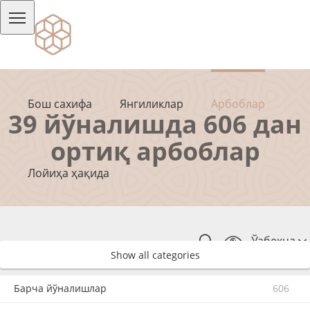
Бош сахифа
Янгиликлар
Арбоблар
39 йўналишда 606 дан
ортиқ арбоблар
Лойиҳа ҳақида
Ўзбекча
Show all categories
Барча йўналишлар
606