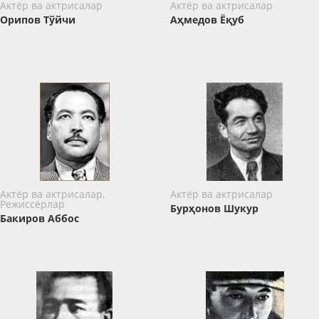
Актёр ва актрисалар
Актёр ва актрисалар
Орипов Тўйчи
Аҳмедов Ёқуб
Актёр ва актрисалар,
Актёр ва актрисалар
Режиссёрлар
Бурҳонов Шукур
Бакиров Аббос