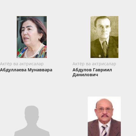
Актёр ва актрисалар
Актёр ва актрисалар
Абдуллаева Мунаввара
Абдулов Гавриил
Данилович