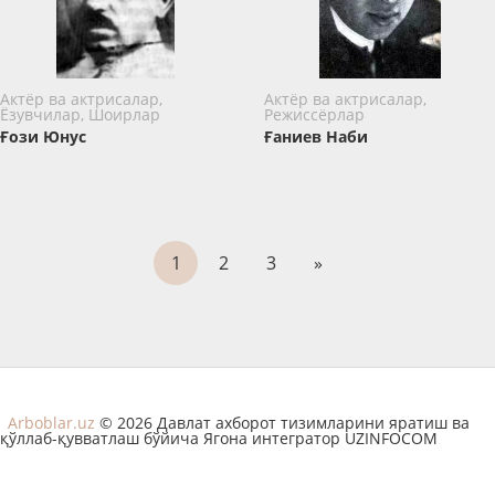
Актёр ва актрисалар,
Актёр ва актрисалар,
Ёзувчилар, Шоирлар
Режиссёрлар
Ғози Юнус
Ғаниев Наби
1
2
3
»
Arboblar.uz
© 2026 Давлат ахборот тизимларини яратиш ва
қўллаб-қувватлаш бўйича Ягона интегратор UZINFOCOM