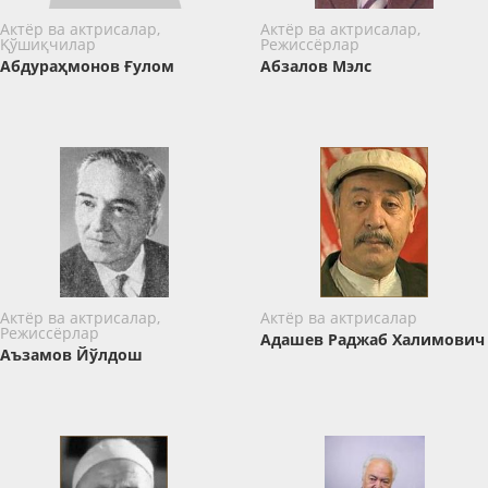
Актёр ва актрисалар,
Актёр ва актрисалар,
Қўшиқчилар
Режиссёрлар
Абдураҳмонов Ғулом
Абзалов Мэлс
Актёр ва актрисалар,
Актёр ва актрисалар
Режиссёрлар
Адашев Раджаб Халимович
Аъзамов Йўлдош