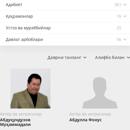
Адабиёт
361
Қаҳрамонлар
16
Устоз ва мураббийлар
25
Давлат арбоблари
56
Даврни танланг
Алифбо билан
Актёр ва актрисалар
Актёр ва актрисалар
Абдуқундузов
Абдулла Фонус
Муҳаммадали