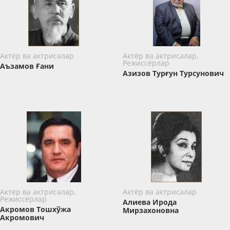
Актёр ва актрисалар
Актёр ва актрисалар,
Режиссёрлар
Аъзамов Ғани
Азизов Турғун Турсунович
Актёр ва актрисалар,
Актёр ва актрисалар
Режиссёрлар
Алиева Ирода
Акромов Тошхўжа
Мирзахоновна
Акромович