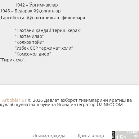
1942 – Ўргимчаклар
1945 – Бедарак йўқолганлар
Тарғиботга йўналтирилган фильмлари
“Пахтани қандай териш керак”
“Пахтачилар”
“Колхоз тойи”
“Ўзбек ССР таржимат холи”
“Комсомол диёр”
“Тирик сув”.
Arboblar.uz
© 2026 Давлат ахборот тизимларини яратиш ва
қўллаб-қувватлаш бўйича Ягона интегратор UZINFOCOM
Лойиҳа ҳақида
Қайта алоқа