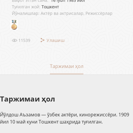
Вафот этган сана:
16 iyun 1985 йил
Туғилган жой:
Тошкент
Йўналишлар: Актёр ва актрисалар, Режиссёрлар
11539
Улашиш
Таржимаи ҳол
Таржимаи ҳол
Йўлдош Аъзамов — ўзбек актёри, кинорежиссёри. 1909
йил 10 май куни Тошкент шаҳрида туғилган.