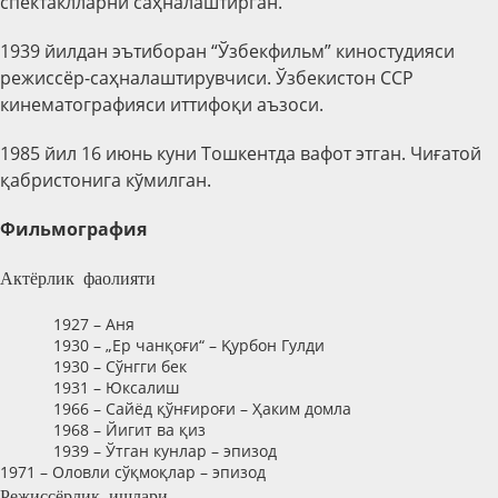
спектаклларни саҳналаштирган.
1939 йилдан эътиборан “Ўзбекфильм” киностудияси
режиссёр-саҳналаштирувчиси. Ўзбекистон ССР
кинематографияси иттифоқи аъзоси.
1985 йил 16 июнь куни Тошкентда вафот этган. Чиғатой
қабристонига кўмилган.
Фильмография
Актёрлик фаолияти
1927 – Аня
1930 – „Ер чанқоғи“ – Қурбон Гулди
1930 – Сўнгги бек
1931 – Юксалиш
1966 – Сайёд қўнғироғи – Ҳаким домла
1968 – Йигит ва қиз
1939 – Ўтган кунлар – эпизод
1971 – Оловли сўқмоқлар – эпизод
Режиссёрлик ишлари