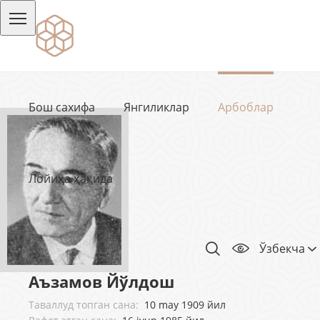
Бош сахифа
Янгиликлар
Арбоблар
Лойиҳа ҳақида
Ўзбекча
Аъзамов Йўлдош
Таваллуд топган сана:
10 may 1909 йил