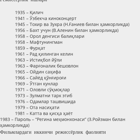
1935 – Қилич
1941 – Ўзбекча киноконцерт
1945 – Тохир ва Зухра (Н.Ғаниев билан ҳамкорликда)
1956 – Бахт учун (В.Аленин билан ҳамкорликда)
1958 – Орол денгиси балиқлари
1958 – Мафтунингман
1859 – Фурқат
1961 – Рад қилинган келин
1963 – Истиқбол йўли
1963 – Фарғоналик бешовлон
1965 – Ойдин саҳифа
1966 – Сайёд қўнғироғи
1969 – Ўтган кунлар
1971 – Оловли сўқмоқлар
1973 – Зулматни тарк этиб
1976 – Одамлар ташвишида
1979 – Ота насиҳати
1981 – Катта ва қисқа ҳаёт
1983 – Пароль – “Регина меҳмонхонаси” (З.Ройзман билан
ҳамкорликда)
Фильмлардаги иккинчи режиссёрлик фаолияти