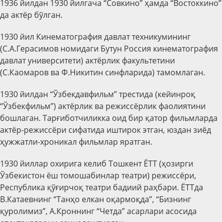
1936 йилдан 1930 йилгача “
Совкино
” ҳамда “
Востоккино
”
да актёр бўлган.
1930 йил Кинематография давлат техникумининг
(С.А.Герасимов номидаги Бутун Россия кинематография
давлат университети) актёрлик факультетини
(С.Каомаров ва Ф.Никитин синфларида) тамомлаган.
1930 йилдан “Ўзбекдавфильм” трестида (кейинроқ
“Ўзбекфильм”) актёрлик ва режиссёрлик фаолиятини
бошлаган. Тарғиботчиликка оид бир қатор фильмларда
актёр-режиссёри сифатида иштирок этган, юздан зиёд
ҳужжатли-хроникал фильмлар яратган.
1930 йиллар охирига келиб Тошкент ЁТТ (ҳозирги
Ўзбекистон ёш томошабинлар театри) режиссёри,
Республика қўғирчоқ театри бадиий раҳбари. ЁТТда
В.Катаевнинг “Танҳо елкан оқармоқда”, “Бизнинг
қуролимиз”, А.Кроннинг “Четда” асарлари асосида