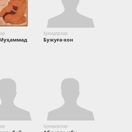
ар
Ҳукмдорлар
 Муҳаммад
Бужуға-хон
ар
Ҳукмдорлар