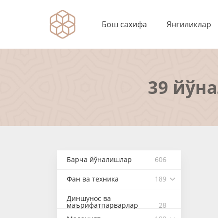
Бош сахифа
Янгиликлар
39 йўн
Барча йўналишлар
606
Фан ва техника
189
Диншунос ва
маърифатпарварлар
28