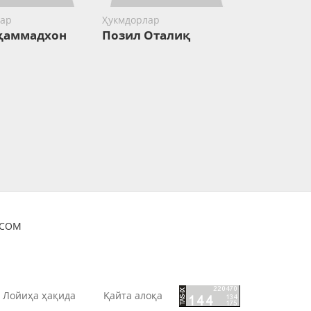
ар
Ҳукмдорлар
ҳаммадхон
Позил Оталиқ
OCOM
Лойиҳа ҳақида
Қайта алоқа