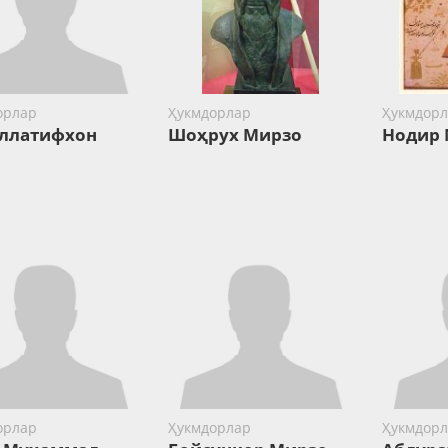
орлар
Ҳукмдорлар
Ҳукмдорл
ллатифхон
Шоҳрух Мирзо
Нодир
орлар
Ҳукмдорлар
Ҳукмдорл