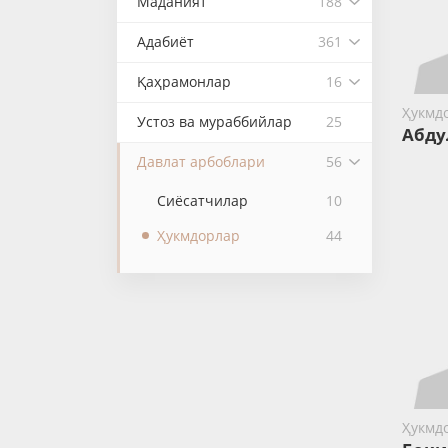
Маданият
188
Адабиёт
361
Қаҳрамонлар
16
Ҳукмд
Устоз ва мураббийлар
25
Абду
Давлат арбоблари
56
Сиёсатчилар
10
Ҳукмдорлар
44
Ҳукмд