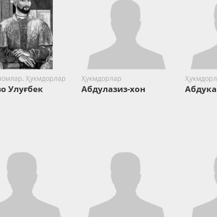
номлар, Ҳукмдорлар
Ҳукмдорлар
Ҳукмдорл
о Улуғбек
Абдулазиз-хон
Абдук