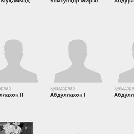
 Муҳаммад
Бойсунқор Мирзо
Абдура
орлар
Ҳукмдорлар
Ҳукмдорл
ллахон II
Абдуллахон I
Абдулл