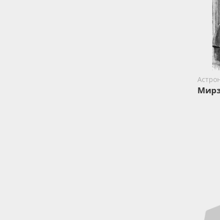
Астро
Мирз