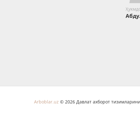
Ҳукмд
Абду
Arboblar.uz
© 2026 Давлат ахборот тизимларини