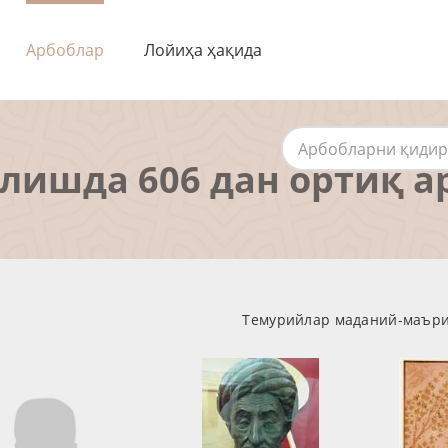
Арбоблар
Лойиҳа ҳақида
алишда 606 дан ортиқ а
Темурийлар маданий-маъриф