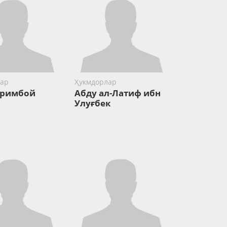
ар
Ҳукмдорлар
аримбой
Абду ал-Латиф ибн
Улуғбек