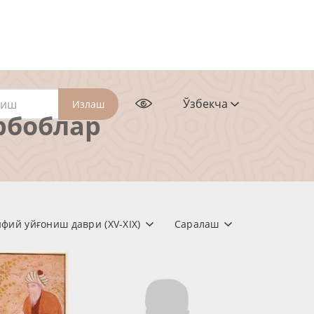
Ўзбекча
Излаш
рбоблар
ий уйғониш даври (XV-XIX)
Саралаш