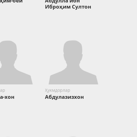
ҳим-бей
Абдулла ибн
Иброҳим Cултон
ар
Ҳукмдорлар
а-хон
Абдулазизхон