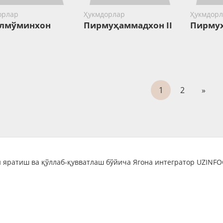
орлар
Ҳукмдорлар
Ҳукмдорл
лмўминхон
Пирмуҳаммадхон II
Пирму
1
2
»
 яратиш ва қўллаб-қувватлаш бўйича Ягона интегратор UZINF