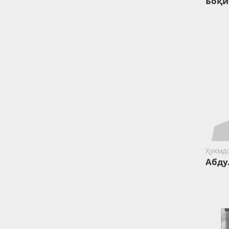
Боқи
Ҳукмд
Абду