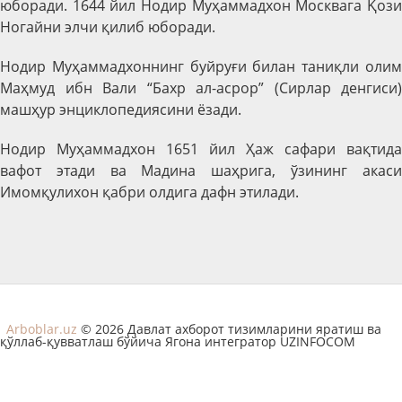
юборади. 1644 йил Нодир Муҳаммадхон Москвага Қози
Ногайни элчи қилиб юборади.
Нодир Муҳаммадхоннинг буйруғи билан таниқли олим
Маҳмуд ибн Вали “Бахр ал-асрор” (Сирлар денгиси)
машҳур энциклопедиясини ёзади.
Нодир Муҳаммадхон 1651 йил Ҳаж сафари вақтида
вафот этади ва Мадина шаҳрига, ўзининг акаси
Имомқулихон қабри олдига дафн этилади.
Arboblar.uz
© 2026 Давлат ахборот тизимларини яратиш ва
қўллаб-қувватлаш бўйича Ягона интегратор UZINFOCOM