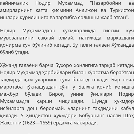
кейинчалик Нодир Муҳаммад “Назарбойни ва
амирларнинг катта қисмини Андижон ва Туркистон
ишлари қурилишига ва тартибга солишни жалб этган”.
Нодир Муҳаммадхон ҳукмдорликда сиёсий куч
мувозанатини сақлай олмай, натижада, марказдаги
қочирма куч бўлиниб кетади. Бу галги ғалаён Хўжандда
бўлиб ўтади.
Хўжанд ғалаёни барча Бухоро хонлигига тарқаб кетади.
Нодир Муҳаммад ҳарбийлари билан кўрсатма бераётган
тақдирда ҳам уларнинг қўли баланд келади. Бир неча
маротаба тўқнашувдан сўнг у Балхга қочиб кетишга
мажбур бўлади. Бироқ унинг ўғиллари Нодир
Муҳаммадга қарши чиқишади. Шунда ҳукмдор
исёнларга дош беролмай, уларнинг таҳдидини қабул
қилади. У Ҳиндистон ҳукмдори Бобурнинг насли Шоҳ
Жаҳонни (1623—1659) ёрдамга чақиради.