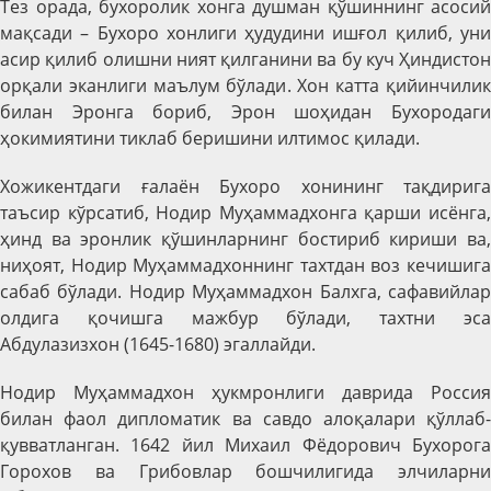
Тез орада, бухоролик хонга душман қўшиннинг асосий
мақсади – Бухоро хонлиги ҳудудини ишғол қилиб, уни
асир қилиб олишни ният қилганини ва бу куч Ҳиндистон
орқали эканлиги маълум бўлади. Хон катта қийинчилик
билан Эронга бориб, Эрон шоҳидан Бухородаги
ҳокимиятини тиклаб беришини илтимос қилади.
Хожикентдаги ғалаён Бухоро хонининг тақдирига
таъсир кўрсатиб, Нодир Муҳаммадхонга қарши исёнга,
ҳинд ва эронлик қўшинларнинг бостириб кириши ва,
ниҳоят, Нодир Муҳаммадхоннинг тахтдан воз кечишига
сабаб бўлади. Нодир Муҳаммадхон Балхга, сафавийлар
олдига қочишга мажбур бўлади, тахтни эса
Абдулазизхон (1645-1680) эгаллайди.
Нодир Муҳаммадхон ҳукмронлиги даврида Россия
билан фаол дипломатик ва савдо алоқалари қўллаб-
қувватланган. 1642 йил Михаил Фёдорович Бухорога
Горохов ва Грибовлар бошчилигида элчиларни