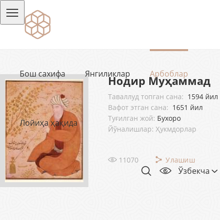
Бош сахифа
Янгиликлар
Арбоблар
Нодир Муҳаммад
Таваллуд топган сана:
1594 йил
Вафот этган сана:
1651 йил
Туғилган жой:
Бухоро
Лойиҳа ҳақида
Йўналишлар: Ҳукмдорлар
11070
Улашиш
Ўзбекча