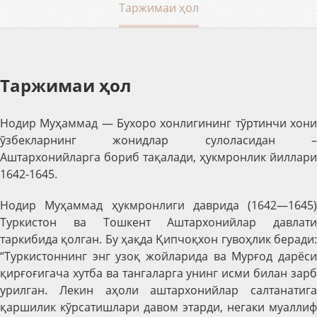
Таржимаи ҳол
Таржимаи ҳол
Нодир Муҳаммад — Бухоро хонлигининг тўртинчи хони
ўзбекларнинг жонидлар сулоласидан –
Аштархонийларга бориб тақалади, ҳукмронлик йиллари
1642-1645.
Нодир Муҳаммад ҳукмронлиги даврида (1642—1645)
Туркистон ва Тошкент Аштархонийлар давлати
таркибида қолган. Бу ҳақда Қипчоқхон гувоҳлик беради:
“Туркистоннинг энг узоқ жойларида ва Мурғод дарёси
қирғоғигача хутба ва тангаларга унинг исми билан зарб
урилган. Лекин аҳоли аштархонийлар салтанатига
қаршилик кўрсатишлари давом этарди, негаки муаллиф