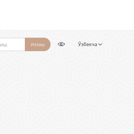
Ўзбекча
Излаш