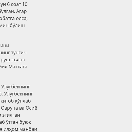
ун 6 соат 10
ўлган. Агар
обатга олса,
амин бўлиш
тини
нинг тўнғич
 уруш эълон
 йил Маккага
 Улуғбекнинг
, Улуғбекнинг
 китоб кўплаб
 Оврупа ва Осиё
 этилган
аб ўтган буюк
ия илҳом манбаи