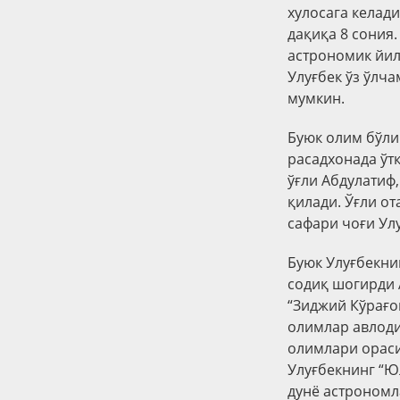
хулосага келади
дақиқа 8 сония
астрономик йил
Улуғбек ўз ўлч
мумкин.
Буюк олим бўли
расадхонада ўтк
ўғли Абдулатиф
қилади. Ўғли о
сафари чоғи Ул
Буюк Улуғбекни
содиқ шогирди 
“Зиджий Кўрағо
олимлар авлоди
олимлари ораси
Улуғбекнинг “Ю
дунё астрономл