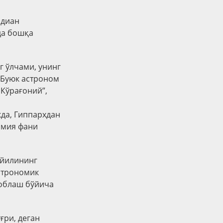
идиан
да бошқа
г ўлчами, унинг
 Буюк астроном
Кўрағоний”,
да, Гиппархдан
омия фани
 йилининг
строномик
соблаш бўйича
ғри, деган