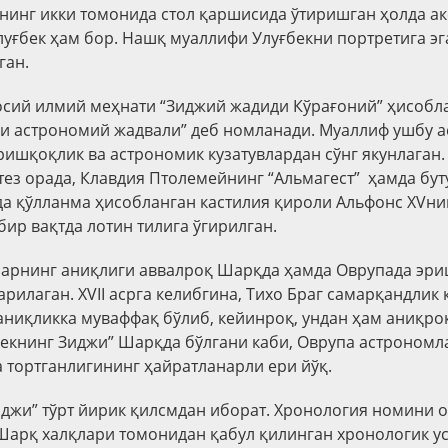
инг икки томонида стол қаршисида ўтиришган ҳолда акс
луғбек ҳам бор. Нашқ муаллифи Улуғбекни портретига эг
ган.
осий илмий меҳнати “Зиджий жадиди Кўрағоний” ҳисобл
ги астрономий жадвали” деб номланади. Муаллиф ушбу а
иришқоқлик ва астрономик кузатувлардан сўнг якунлаган
ез орада,
Клавдия Птолемейнинг “Альмагест” ҳамда бут
а қўлланма ҳисобланган кастилия қироли Альфонс XVни
ир вақтда лотин тилига ўгирилган.
арнинг аниқлиги аввалроқ Шарқда ҳамда Оврупада эр
рилаган. XVII асрга келибгина, Тихо Браг самарқандлик 
 аниқликка муваффақ бўлиб, кейинроқ, ундан ҳам аниқро
бекнинг Зиджи” Шарқда бўлгани каби, Оврупа астроном
а тортганлигининг ҳайратланарли ери йўқ.
иджи” тўрт йирик қилсмдан иборат. Хронология номини 
Шарқ халқлари томонидан қабул қилинган хронологик у