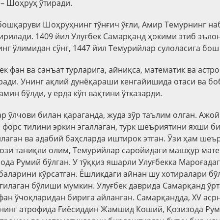
 – Шоҳруҳ ўтиради.
ошқаруви Шоҳруҳнинг тўнғич ўғли, Амир Темурнинг на
ирилади. 1409 йил Улуғбек Самарқанд ҳокими этиб эъло
нг ўлимидан сўнг, 1447 йил Темурийлар сулоласига бош
к фан ва санъат турларига, айниқса, математик ва астр
ади. Унинг ақлий дунёқараши кенгайишида отаси ва бо
амин бўлди, у ерда кўп вақтини ўтказарди.
ар ўлчови билан қараганда, жуда зўр таълим олган. Ажой
а форс тилини эркин эгаллаган, турк шеъриятини яхши б
ллаган ва адабий баҳсларда иштирок этган. Ўзи ҳам шеър
този таниқли олим, Темурийлар саройидаги машҳур мате
ода Румий бўлган. У тўққиз яшарли Улуғбекка Мароғада
баларини кўрсатган. Ёшликдаги айнан шу хотиралари б
гилаган бўлиши мумкин. Улуғбек даврида Самарқанд ўрт
фан ўчоқларидан бирига айланган. Самарқандда,
XV аср
нинг атрофида Ғиёсиддин Жамшид Коший, Қозизода Рум