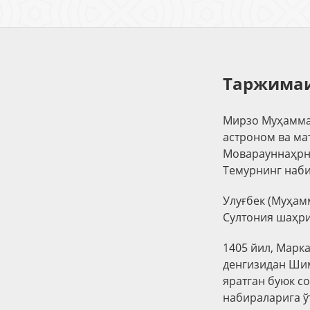
Таржимаи
Мирзо Муҳаммад
астроном ва мат
Моварауннаҳрни
Темурнинг наби
Улуғбек (Муҳам
Султония шаҳри
1405 йил, Марк
денгизидан Шим
яратган буюк с
набираларига ў