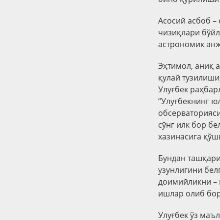
Асосий асбоб –
чизиқлари бўйл
астрономик анж
Эҳтимол, аниқ 
қулай тузилиши
Улуғбек раҳбар
“Улуғбекнинг ю
обсерваторияси
сўнг илк бор б
хазинасига қўш
Бундан ташқари
узунлигини бел
доимийликни – 
ишлар олиб бор
Улуғбек ўз маъ