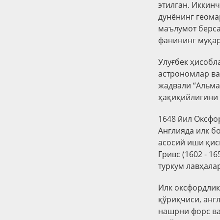
этилган. Иккин
дунёнинг геома
маълумот берса
фанининг муқар
Улуғбек ҳисобл
астрономлар ва
жадвали “Альма
ҳақиқийлигини 
1648 йил Оксфо
Англияда илк б
асосий иши қис
Гривс (1602 - 
туркум лавҳала
Илк оксфордлик
қўриқчиси, анг
нашрни форс ва 