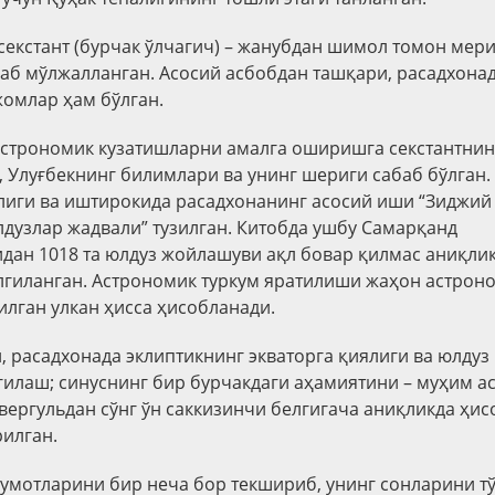
 секстант (бурчак ўлчагич) – жанубдан шимол томон мер
аб мўлжалланган. Асосий асбобдан ташқари, расадхона
омлар ҳам бўлган.
астрономик кузатишларни амалга оширишга секстантнин
, Улуғбекнинг билимлари ва унинг шериги сабаб бўлган.
лиги ва иштирокида расадхонанинг асосий иши “Зиджий 
лдузлар жадвали” тузилган. Китобда ушбу Самарқанд
дан 1018 та юлдуз жойлашуви ақл бовар қилмас аниқлик
елгиланган. Астрономик туркум яратилиши жаҳон астрон
илган улкан ҳисса ҳисобланади.
, расадхонада эклиптикнинг экваторга қиялиги ва юлдуз
гилаш; синуснинг бир бурчакдаги аҳамиятини – муҳим а
вергульдан сўнг ўн саккизинчи белгигача аниқликда ҳи
илган.
лумотларини бир неча бор текшириб, унинг сонларини тў