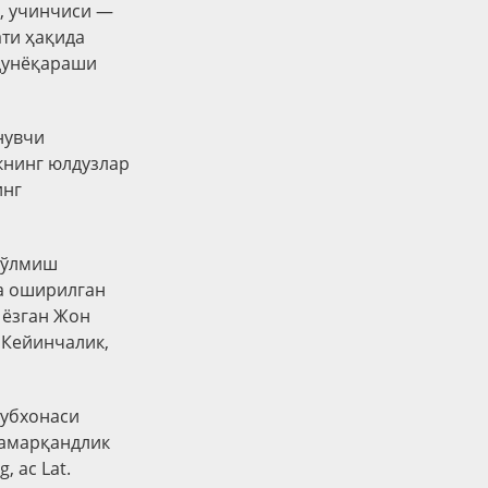
, учинчиси —
ати ҳақида
 дунёқараши
нувчи
книнг юлдузлар
инг
 бўлмиш
а оширилган
 ёзган Жон
 Кейинчалик,
тубхонаси
самарқандлик
 ас Lat.