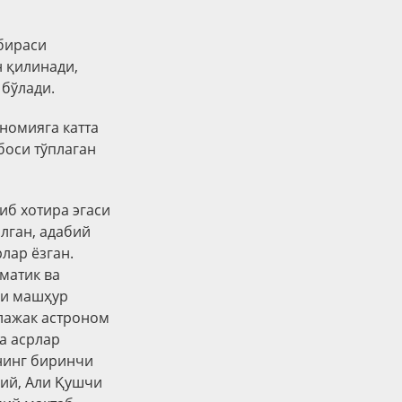
бираси
н қилинади,
 бўлади.
ономияга катта
боси тўплаган
иб хотира эгаси
илган, адабий
лар ёзган.
матик ва
ги машҳур
ўлажак астроном
а асрлар
нинг биринчи
ий, Али Қушчи