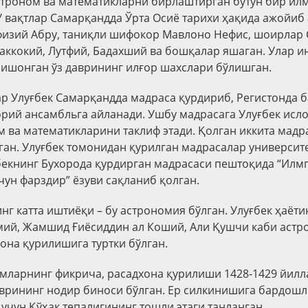
строном ва математикларни бирлаштирган бутун бир ил
 У вақтлар Самарқандда Ўрта Осиё тарихи ҳақида ажойиб 
физий Абру, таниқли шифокор Мавлоно Нефис, шоирлар
аккокий, Лутфий, Бадахший ва бошқалар яшаган. Улар и
 ишонган ўз даврининг илғор шахслари бўлишган.
ар Улуғбек Самарқандда мадраса қурдириб, Регистонда б
ий ансамбльга айланади. Ушбу мадрасага Улуғбек исл
м ва математикларини таклиф этади. Қолган иккита мадр
ган. Улуғбек томонидан қурилган мадрасалар университ
бекнинг Бухорода қурдирган мадрасаси пештоқида “Илм
чун фарздир” ёзуви сақланиб қолган.
нг катта иштиёқи – бу астрономия бўлган. Улуғбек ҳаёт
мий, Жамшид Ғиёсиддин ал Коший, Али Қушчи каби астр
она қурилишига туртки бўлган.
мларнинг фикрича, расадхона қурилиши 1428-1429 йилла
аврининг нодир биноси бўлган. Ер силкинишига бардош
учун Қўҳак тепалигининг тошли этаги танланган.