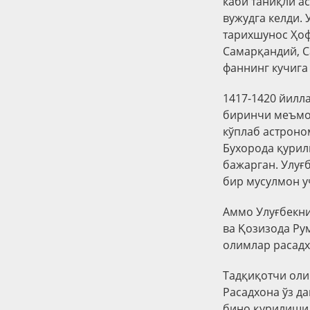
каби таниқли а
вужудга келди.
тарихшунос Ҳо
Самарқандий, С
фаннинг кучига
1417-1420 йилл
биринчи меъмор
кўплаб астроно
Бухорода қурил
бажарган. Улуғ
бир мусулмон у
Аммо Улуғбекни
ва Қозизода Ру
олимлар расадх
Тадқиқотчи оли
Расадхона ўз д
бино қурилиши 