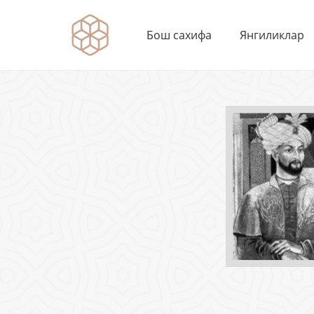
Бош сахифа
Янгиликлар