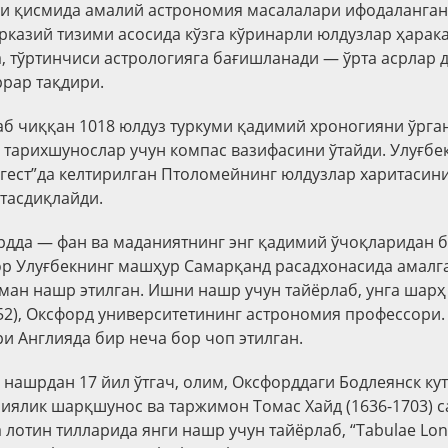
чи қисмида амалий астрономия масалалари ифодаланган
рказий тизими асосида кўзга кўринарли юлдузлар ҳарак
, тўртинчиси астрологияга бағишланади — ўрта асрлар
рар тақдири.
аб чиққан 1018 юлдуз туркуми қадимий хроногияни ўрга
 тарихшунослар учун компас вазифасини ўтайди. Улуғбе
гест”да келтирилган Птоломейнинг юлдузлар харитасин
тасдиқлайди.
рдда — фан ва маданиятнинг энг қадимий ўчоқларидан
ор Улуғбекнинг машҳур Самарқанд расадхонасида амалг
ман нашр этилган. Ишни нашр учун тайёрлаб, унга шарҳ
1652), Оксфорд университетининг астрономия профессори.
ри Англияда бир неча бор чоп этилган.
 нашрдан 17 йил ўтгач, олим, Оксфорддаги Бодлеянск ку
лиялик шарқшунос ва таржимон Томас Хайд (1636-1703) 
лотин тилларида янги нашр учун тайёрлаб, “Tabulae Long,