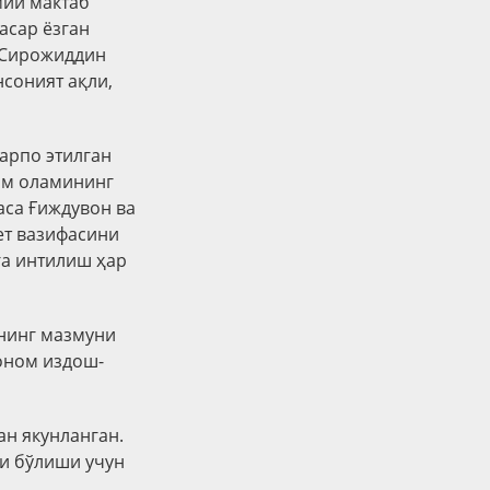
мий мактаб
асар ёзган
 Сирожиддин
нсоният ақли,
арпо этилган
ом оламининг
аса Ғиждувон ва
ет вазифасини
га интилиш ҳар
ининг мазмуни
оном издош-
н якунланган.
ли бўлиши учун