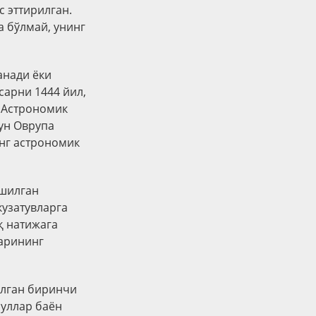
 эттирилган.
а бўлмай, унинг
анади ёки
сарни 1444 йил,
. Астрономик
ун Оврупа
нг астрономик
ишилган
кузатувларга
қ натижага
ларининг
олган биринчи
суллар баён