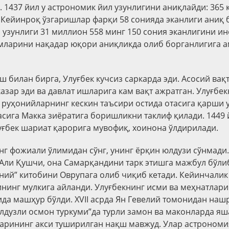
. 1437 йил у астрономик йил узунлигини аниқлайди: 365 к
. Кейинроқ ўзгаришлар фарқи 58 сонияда эканлиги аниқ б
 узунлиги 31 миллион 558 минг 150 сония эканлигини ин
амларини нақадар юқори аниқликда олиб борганлигига 
ш билан бирга, Улуғбек кучсиз саркарда эди. Асосий вақ
азар эди ва давлат ишларига кам вақт ажратган. Улуғбек
, руҳонийларнинг кескин таъсири остида отасига қарши
тасига Макка зиёратига боришликни таклиф қилади. 1449
уғбек шариат қарорига мувофиқ, хоинона ўлдирилади.
нг фожиали ўлимидан сўнг, унинг ёрқин юлдузи сўнмади.
Али Қушчи, она Самарқандини тарк этишга мажбул бўлиб
ний” китобини Оврупага олиб чиқиб кетади. Кейинчалик
нинг мулкига айланди. Улуғбекнинг исми ва меҳнатлари
да машҳур бўлди. XVII асрда Ян Гевелий томонидан нашр
лдузли осмон туркуми”да турли замон ва маконларда яш
арининг акси туширилган нақш мавжуд. Улар астроном