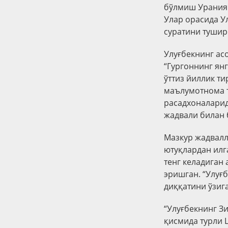
бўлмиш Ураниян
Улар орасида У
суратини тушир
Улуғбекнинг ас
“Гургоннинг ян
ўттиз йиллик т
маълумотнома т
расадхоналарид
жадвали билан б
Мазкур жадвалл
ютуқлардан илга
тенг келадиган
эришган. “Улуғ
диққатини ўзиг
“Улуғбекнинг З
қисмида турли 