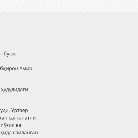
– буюк
ибқирон Амир
 ҳудудидаги
уди, Ўртаер
кан салтанатни
г ўғил ва
оҳида сайланган