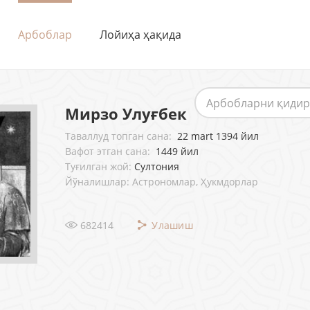
Арбоблар
Лойиҳа ҳақида
Мирзо Улуғбек
Таваллуд топган сана:
22 mart 1394 йил
Вафот этган сана:
1449 йил
Туғилган жой:
Султония
Йўналишлар: Астрономлар, Ҳукмдорлар
682414
Улашиш