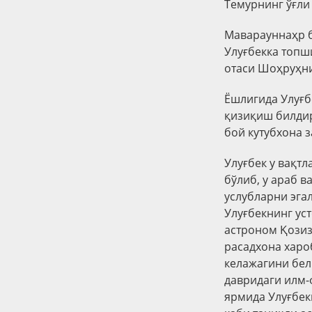
Темурнинг ўғли
Маварауннаҳр б
Улуғбекка топш
отаси Шоҳруҳни
Ёшлигида Улуғбе
қизиқиш билдир
бой кутубхона з
Улуғбек у вақтл
бўлиб, у араб в
услубларни эга
Улуғбекнинг ус
астроном Қозиз
расадхона харо
келажагини бел
давридаги илм-
ярмида Улуғбек