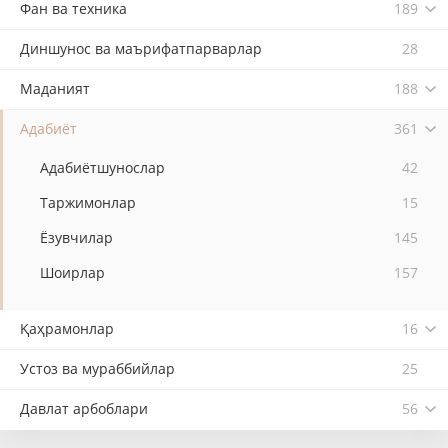
Фан ва техника
189
Диншунос ва маърифатпарварлар
28
Маданият
188
Адабиёт
361
Адабиётшунослар
42
Таржимонлар
15
Ёзувчилар
145
Шоирлар
157
Қаҳрамонлар
16
Устоз ва мураббийлар
25
Давлат арбоблари
56