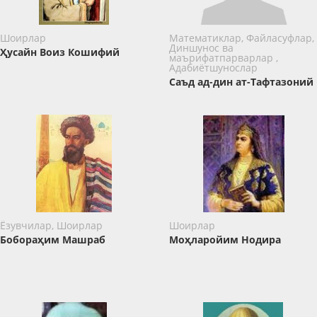
Шоирлар
Математиклар, Файласуфлар,
Диншунос ва
​​​​​​​Ҳусайн Воиз Кошифий
маърифатпарварлар ,
Адабиётшунослар
Саъд ад-дин ат-Тафтазоний
Ёзувчилар, Шоирлар
Шоирлар
Бобораҳим Машраб
Моҳларойим Нодира