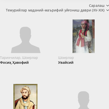
Саралаш
Темурийлар маданий-маърифий уйғониш даври (XV-XIX)
Тарихчилар, Шоирлар
Шоирлар
Фосиҳ Ҳавофий
Увайсий