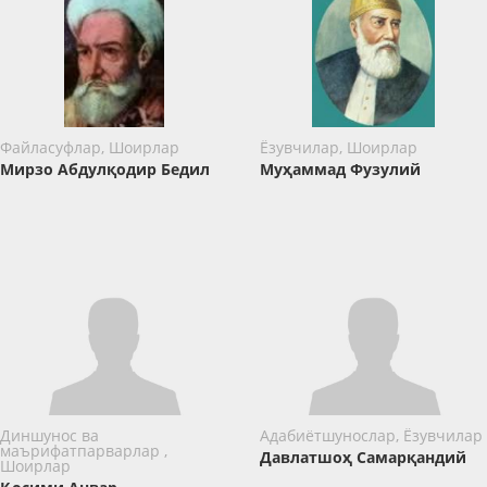
Файласуфлар, Шоирлар
Ёзувчилар, Шоирлар
Мирзо Абдулқодир Бедил
Муҳаммад Фузулий
Диншунос ва
Адабиётшунослар, Ёзувчилар
маърифатпарварлар ,
Давлатшоҳ Самарқандий
Шоирлар