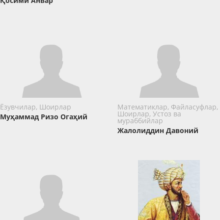
Қосими Анвар
Ёзувчилар, Шоирлар
Математиклар, Файласуфлар,
Шоирлар, Устоз ва
Муҳаммад Ризо Огаҳий
мураббийлар
Жалолиддин Давоний