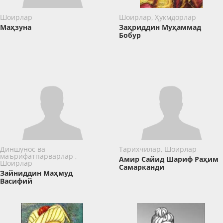
Шоирлар
Шоирлар, Ҳукмдорлар
Маҳзуна
Заҳриддин Муҳаммад
Бобур
Диншунос ва
Тарихчилар, Шоирлар
маърифатпарварлар ,
Амир Сайид Шариф Раҳим
Шоирлар
Самарканди
Зайниддин Маҳмуд
Васифий