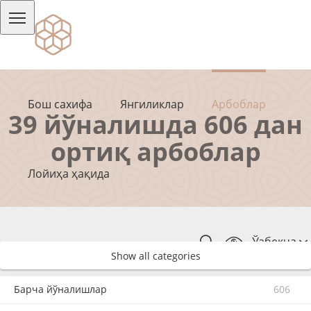
Бош сахифа
Янгиликлар
Арбоблар
39 йўналишда 606 дан
ортиқ арбоблар
Лойиҳа ҳақида
Ўзбекча
Show all categories
Барча йўналишлар
606