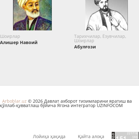
Шоирлар
Тарихчилар, Ёзувчилар,
Шоирлар
Алишер Навоий
Абулғози
Arboblar.uz
© 2026 Давлат ахборот тизимларини яратиш ва
қўллаб-қувватлаш бўйича Ягона интегратор UZINFOCOM
Лойиҳа ҳақида
Қайта алоқа