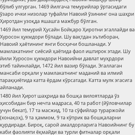
бўлиб улгурган. 1469 йилгача темурийлар ўртасидаги
ўзаро ички низолар туфайли Навоий ўзининг она шаҳри
Ҳиротдан узоқда яшашга мажбур бўлган.
1469 йил темурий Ҳусайн Бойқаро Ҳиротни эгаллайди ва
Хуросон ҳукмдори бўлади. Шу вақтдан эътиборан,
Навоий ҳаётининг янги босқичи бошланади. У
мамлакатнинг сиёсий ҳаётида фаол иштирок этади. Шу
йили Хуросон ҳукмдори Навоийни давлат муҳрдори
этиб тайинлайди, 1472 йил вазир бўлади. Эгаллаган
мансаби орқали у мамлакатнинг маданий ва илмий
тараққиётида катта ёрдам кўрсатади. Катта мулк эгасига
айланади.
1480 йил Ҳирот шаҳрида ва бошқа вилоятларда ўз
ҳисобидан бир нечта мадраса, 40 та работ (йўловчилар
учун бекат), 17 та масжид, 10 та сўфийлар тураржойи
(хонақоҳ), 9 та ҳаммом, 9 та кўприк ва бошқаларни
қурдиради. Бироқ, сарой амалдорларига Навоийнинг бу
каби фаолияти ёқмайди ва турли фитналар орқали