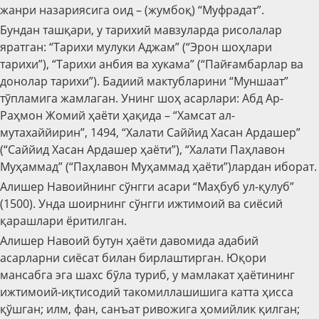
жанри назариясига оид – (жумбоқ) “Муфрадат”.
Бундан ташқари, у тарихий мавзуларда рисолалар
яратган: “Тарихи мулуки Аджам” (“Эрон шоҳлари
тарихи”), “Тарихи анбия ва хукама” (“Пайғамбарлар ва
донолар тарихи”). Бадиий мактубларини “Муншаат”
тўпламига жамлаган. Унинг шоҳ асарлари: Абд Ар-
Раҳмон Жомий ҳаёти ҳақида – “Хамсат ал-
мутахаййирин”, 1494, “Халати Саййид Хасан Ардашер”
(“Саййид Хасан Ардашер ҳаёти”), “Халати Паҳлавон
Муҳаммад” (“Паҳлавон Муҳаммад ҳаёти”)лардан иборат.
Алишер Навоийнинг сўнгги асари “Маҳбуб ул-қулуб”
(1500). Унда шоирнинг сўнгги ижтимоий ва сиёсий
қарашлари ёритилган.
Алишер Навоий бутун ҳаёти давомида адабий
асарларни сиёсат билан бирлаштирган. Юқори
мансабга эга шахс бўла туриб, у мамлакат ҳаётининг
ижтимоий-иқтисодий такомиллашишига катта ҳисса
қўшган; илм, фан, санъат ривожига ҳомийлик қилган;