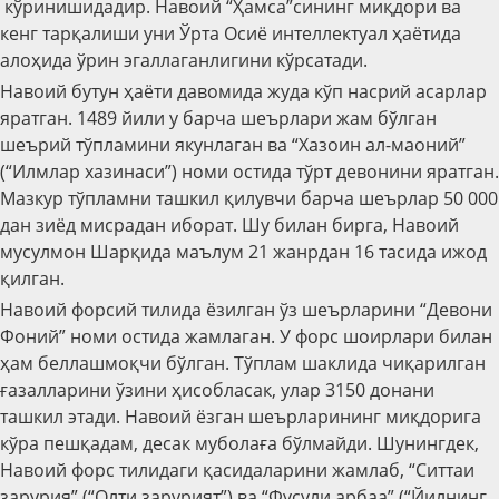
кўринишидадир. Навоий “Ҳамса”сининг миқдори ва
кенг тарқалиши уни Ўрта Осиё интеллектуал ҳаётида
алоҳида ўрин эгаллаганлигини кўрсатади.
Навоий бутун ҳаёти давомида жуда кўп насрий асарлар
яратган. 1489 йили у барча шеърлари жам бўлган
шеърий тўпламини якунлаган ва “Хазоин ал-маоний”
(“Илмлар хазинаси”) номи остида тўрт девонини яратган.
Мазкур тўпламни ташкил қилувчи барча шеърлар 50 000
дан зиёд мисрадан иборат. Шу билан бирга, Навоий
мусулмон Шарқида маълум 21 жанрдан 16 тасида ижод
қилган.
Навоий форсий тилида ёзилган ўз шеърларини “Девони
Фоний” номи остида жамлаган. У форс шоирлари билан
ҳам беллашмоқчи бўлган. Тўплам шаклида чиқарилган
ғазалларини ўзини ҳисобласак, улар 3150 донани
ташкил этади. Навоий ёзган шеърларининг миқдорига
кўра пешқадам, десак муболаға бўлмайди. Шунингдек,
Навоий форс тилидаги қасидаларини жамлаб, “Ситтаи
зарурия” (“Олти зарурият”) ва “Фусули арбаа” (“Йилнинг