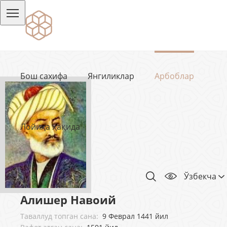
Бош сахифа
Янгиликлар
Арбоблар
Лойиҳа ҳақида
Ўзбекча
Алишер Навоий
Таваллуд топган сана:
9 Феврал 1441 йил