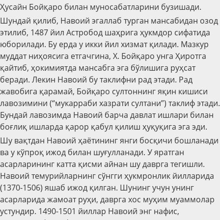
Ҳусайн Бойқаро билан муносабатларини бузишади.
Шундай қилиб, Навоий эгаллаб турган мансабидан озод
этилиб, 1487 йил Астробод шаҳрига ҳукмдор сифатида
юборилади. Бу ерда у икки йил хизмат қилади. Мазкур
муддат ниҳоясига етгачгина, Х. Бойқаро унга Ҳиротга
қайтиб, ҳокимиятда мансабга эга бўлишига руҳсат
беради. Лекин Навоий бу таклифни рад этади. Рад
жавобига қарамай, Бойқаро султоннинг яқин кишиси
лавозимини (“мукарраби хазрати султани”) таклиф этади.
Бундай лавозимда Навоий барча давлат ишлари билан
боғлиқ ишларда қарор қабул қилиш ҳуқуқига эга эди.
Шу вақтдан Навоий ҳаётининг янги босқичи бошланади
ва у кўпроқ ижод билан шуғулланади. У яратган
асарларининг катта қисми айнан шу даврга тегишли.
Навоий темурийларнинг сўнгги ҳукмронлик йилларида
(1370-1506) яшаб ижод қилган. Шунинг учун унинг
асарларида жамоат руҳи, даврга хос муҳим муаммолар
устундир. 1490-1501 йиллар Навоий энг нафис,