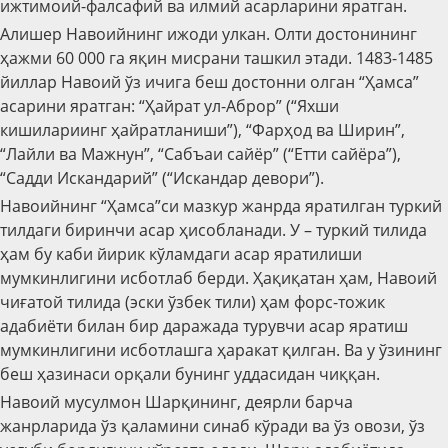
ижтимоий-фалсафий ва илмий асарларини яратган.
Алишер Навоийнинг ижоди улкан. Олти достонининг
ҳажми 60 000 га яқин мисрани ташкил этади. 1483-1485
йиллар Навоий ўз ичига беш достонни олган “Ҳамса”
асарини яратган: “Ҳайрат ул-Аброр” (“Яхши
кишилариинг ҳайратланиши”), “Фарҳод ва Ширин”,
“Лайли ва Мажнун”, “Сабъаи сайёр” (“Етти сайёра”),
“Садди Искандарий” (“Искандар девори”).
Навоийнинг “Ҳамса”си мазкур жанрда яратилган туркий
тилдаги биринчи асар ҳисобланади. У – туркий тилида
ҳам бу каби йирик кўламдаги асар яратилиши
мумкинлигини исботлаб берди. Ҳақиқатан ҳам, Навоий
чиғатой тилида (эски ўзбек тили) ҳам форс-тожик
адабиёти билан бир даражада турувчи асар яратиш
мумкинлигини исботлашга ҳаракат қилган. Ва у ўзининг
беш ҳазинаси орқали бунинг уддасидан чиққан.
Навоий мусулмон Шарқининг, деярли барча
жанрларида ўз қаламини синаб кўради ва ўз овози, ўз