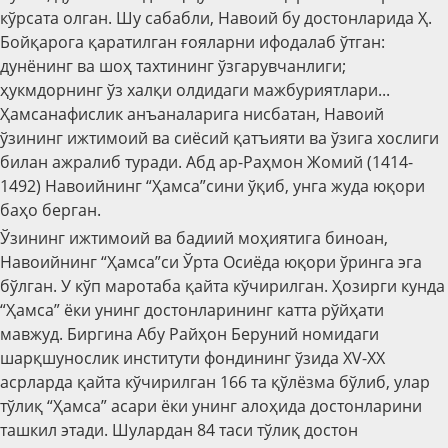
кўрсата олган. Шу сабабли, Навоий бу достонларида Ҳ.
Бойқарога қаратилган ғояларни ифодалаб ўтган:
дунёнинг ва шоҳ тахтининг ўзгарувчанлиги;
ҳукмдорнинг ўз халқи олдидаги мажбуриятлари...
Ҳамсанафислик анъаналарига нисбатан, Навоий
ўзининг ижтимоий ва сиёсий қатъияти ва ўзига хослиги
билан ажралиб туради. Абд ар-Раҳмон Жомий (1414-
1492) Навоийнинг “Ҳамса”сини ўқиб, унга жуда юқори
баҳо берган.
Ўзининг ижтимоий ва бадиий моҳиятига биноан,
Навоийнинг “Ҳамса”си Ўрта Осиёда юқори ўринга эга
бўлган. У кўп маротаба қайта кўчирилган. Ҳозирги кунда
“Ҳамса” ёки унинг достонларининг катта рўйҳати
мавжуд. Биргина Абу Райҳон Беруний номидаги
шарқшунослик институти фондининг ўзида XV-XX
асрларда қайта кўчирилган 166 та қўлёзма бўлиб, улар
тўлиқ “Ҳамса” асари ёки унинг алоҳида достонларини
ташкил этади. Шулардан 84 таси тўлиқ достон