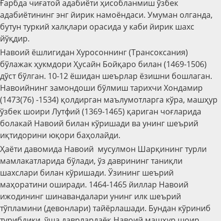
Ғарбда чиғатой адабиёти ҳисобланмиш ўзбек
адабиётининг энг йирик намоёндаcи. Умуман олганда,
бутун туркий халқлари орасида у каби йирик шахс
йўқдир.
Навоий ёшлигидан Хуросоннинг (Трансоксания)
бўлажак ҳукмдори Ҳусайн Бойқаро билан (1469-1506)
дўст бўлган. 10-12 ёшидан шеърлар ёзишни бошлаган.
Навоийнинг замондоши бўлмиш тарихчи Хондамир
(1473(76) -1534) қолдирган маълумотларга кўра, машҳур
ўзбек шоири Лутфий (1369-1465) қариган чоғларида
болакай Навоий билан кўришади ва унинг шеърий
иқтидорини юқори баҳолайди.
Ҳаёти давомида Навоий мусулмон Шарқининг турли
мамлакатларида бўлади, ўз даврининг таниқли
шахслари билан кўришади. Ўзининг шеърий
маҳоратини оширади. 1464-1465 йиллар Навоий
ижодининг шинавандалари унинг илк шеърий
тўпламини (девонлари) тайёрлашади. Бундан кўриниб
турибдики, ўша даврлардаёқ Навоий машҳур шоир