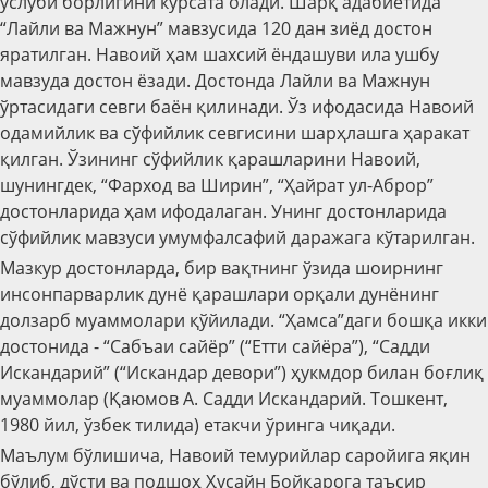
услуби борлигини кўрсата олади. Шарқ адабиётида
“Лайли ва Мажнун” мавзусида 120 дан зиёд достон
яратилган. Навоий ҳам шахсий ёндашуви ила ушбу
мавзуда достон ёзади. Достонда Лайли ва Мажнун
ўртасидаги севги баён қилинади. Ўз ифодасида Навоий
одамийлик ва сўфийлик севгисини шарҳлашга ҳаракат
қилган. Ўзининг сўфийлик қарашларини Навоий,
шунингдек, “Фарход ва Ширин”, “Ҳайрат ул-Аброр”
достонларида ҳам ифодалаган. Унинг достонларида
сўфийлик мавзуси умумфалсафий даражага кўтарилган.
Мазкур достонларда, бир вақтнинг ўзида шоирнинг
инсонпарварлик дунё қарашлари орқали дунёнинг
долзарб муаммолари қўйилади. “Ҳамса”даги бошқа икки
достонида - “Сабъаи сайёр” (“Етти сайёра”), “Садди
Искандарий” (“Искандар девори”) ҳукмдор билан боғлиқ
муаммолар (Қаюмов А. Садди Искандарий. Тошкент,
1980 йил, ўзбек тилида) етакчи ўринга чиқади.
Маълум бўлишича, Навоий темурийлар саройига яқин
бўлиб, дўсти ва подшоҳ Ҳусайн Бойқарога таъсир