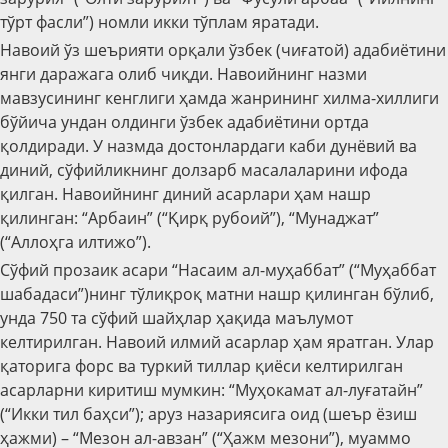
тўрт фасли”) номли икки тўплам яратади.
Навоий ўз шеърияти орқали ўзбек (чиғатой) адабиётини
янги даражага олиб чиқди. Навоийнинг назми
мавзусининг кенглиги ҳамда жанрининг хилма-хиллиги
бўйича ундан олдинги ўзбек адабиётини ортда
қолдиради. У назмда достонлардаги каби дунёвий ва
диний, сўфийликнинг долзарб масалаларини ифода
қилган. Навоийнинг диний асарлари ҳам нашр
қилинган: “Арбаин” (“Қирқ рубоий”), “Мунаджат”
(“Аллоҳга илтижо”).
Сўфий прозаик асари “Насаим ал-муҳаббат” (“Муҳаббат
шабадаси”)нинг тўлиқроқ матни нашр қилинган бўлиб,
унда 750 та сўфий шайҳлар ҳақида маълумот
келтирилган. Навоий илмий асарлар ҳам яратган. Улар
қаторига форс ва туркий тиллар қиёси келтирилган
асарларни киритиш мумкин: “Муҳокамат ал-луғатайн”
(“Икки тил баҳси”); аруз назариясига оид (шеър ёзиш
ҳажми) – “Мезон ал-авзан” (“Ҳажм мезони”), муаммо