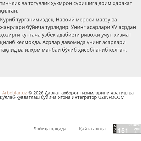
тинчлик ва тотувлик ҳукмрон суришига доим ҳаракат
қилган.
Кўриб турганимиздек, Навоий мероси мавзу ва
жанрлари бўйича турлидир. Унинг асарлари ХV асрдан
ҳозирги кунгача ўзбек адабиёти ривожи учун хизмат
қилиб келмоқда. Асрлар давомида унинг асарлари
тақлид ва илҳом манбаи бўлиб ҳисобланиб келган.
Arboblar.uz
© 2026 Давлат ахборот тизимларини яратиш ва
қўллаб-қувватлаш бўйича Ягона интегратор UZINFOCOM
Лойиҳа ҳақида
Қайта алоқа