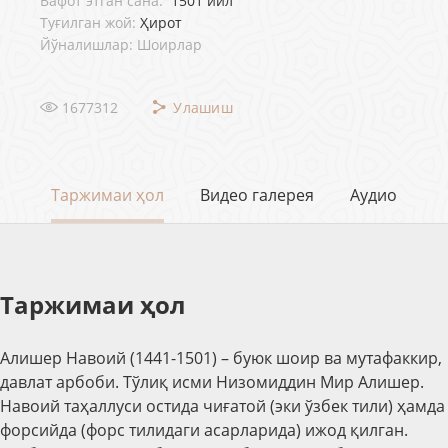
Вафот этган сана:
1501 йил
Туғилган жой:
Ҳирот
Йўналишлар: Шоирлар
1677312
Улашиш
Таржимаи ҳол
Видео галерея
Аудио
Таржимаи ҳол
Алишер Навоий (1441-1501) – буюк шоир ва мутафаккир,
давлат арбоби. Тўлиқ исми Низомиддин Мир Алишер.
Навоий таҳаллуси остида чиғатой (эки ўзбек тили) ҳамда
форсийда (форс тилидаги асарларида) ижод қилган.