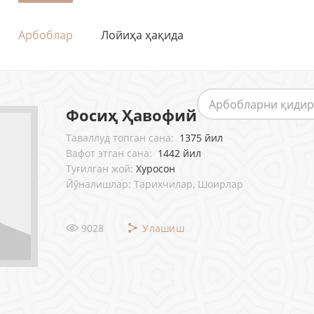
Арбоблар
Лойиҳа ҳақида
Фосиҳ Ҳавофий
Таваллуд топган сана:
1375 йил
Вафот этган сана:
1442 йил
Туғилган жой:
Хуросон
Йўналишлар: Тарихчилар, Шоирлар
9028
Улашиш