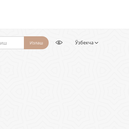
Ўзбекча
Излаш