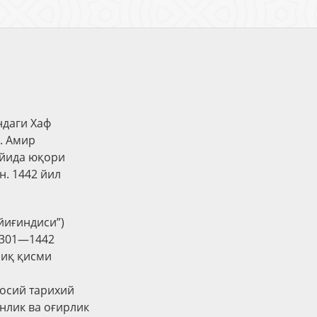
ндаги Хаф
н. Амир
ойида юқори
. 1442 йил
 йиғиндиси”)
301—1442
лиқ қисми
сосий тарихий
нлик ва оғирлик