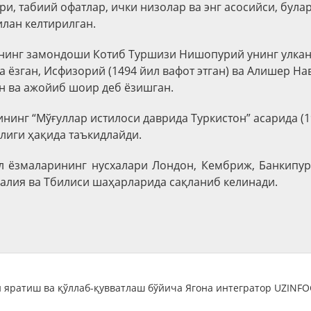
ри, табиий офатлар, ички низолар ва энг асосийси, була
илан келтирилган.
нинг замондоши
Котиб Туршизи Нишопурий унинг улка
 ёзган, Исфизорий (1494 йил вафот этган) ва Алишер На
 ва ажойиб шоир деб ёзишган.
ининг “Мўғуллар истилоси даврида Туркистон” асарида (1
лиги ҳақида таъкидлайди.
л ёзмаларининг нусхалари Лондон, Кембриж, Банкипур,
галия ва Тбилиси шаҳарларида сақланиб келинади.
 яратиш ва қўллаб-қувватлаш бўйича Ягона интегратор UZINF