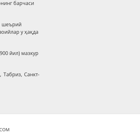
рнинг барчаси
н шеърий
воийлар у ҳақда
900 йил) мазкур
 Табриз, Санкт-
OCOM