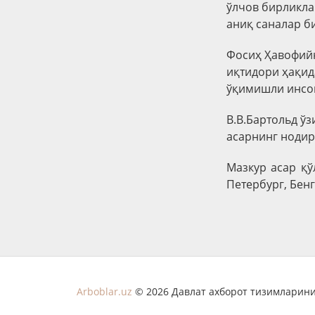
ўлчов бирликла
аниқ саналар б
Фосиҳ Ҳавофий
иқтидори ҳақида
ўқимишли инсон
В.В.Бартольд ўз
асарнинг нодир
Мазкур асар қў
Петербург, Бен
Arboblar.uz
© 2026 Давлат ахборот тизимларини