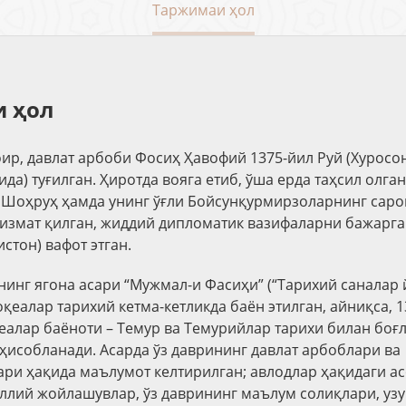
Таржимаи ҳол
 ҳол
ир, давлат арбоби Фосиҳ Ҳавофий
1375-йил Руй (Хуросо
да) туғилган. Ҳиротда вояга етиб, ўша ерда таҳсил олга
 Шоҳруҳ ҳамда унинг ўғли Бойсунқурмирзоларнинг сар
измат қилган, жиддий дипломатик вазифаларни бажарган
стон) вафот этган.
инг ягона асари “
Мужмал-и Фасиҳи
” (“Тарихий саналар
оқеалар тарихий кетма-кетликда баён этилган, айниқса,
1
еалар баёноти – Темур ва Темурийлар тарихи билан боғ
ҳисобланади. Асарда ўз даврининг давлат арбоблари ва
ри ҳақида маълумот келтирилган; авлодлар ҳақидаги а
ллий жойлашувлар, ўз даврининг маълум солиқлари, узу