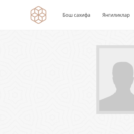
Бош сахифа
Янгиликлар