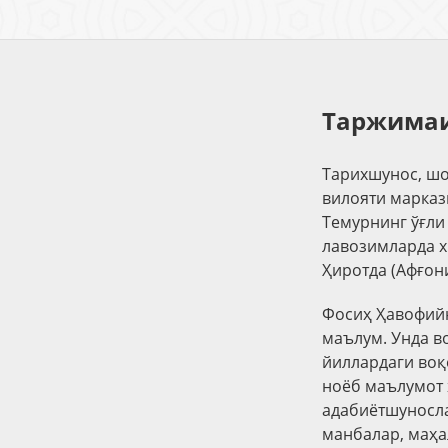
Таржимаи
Тарихшунос, шо
вилояти маркази
Темурнинг ўғли
лавозимларда х
Ҳиротда (Афғони
Фосиҳ Ҳавофийн
маълум. Унда в
йиллардаги воқ
ноёб маълумот 
адабиётшуносла
манбалар, маҳа