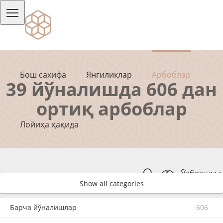
Бош сахифа
Янгиликлар
Арбоблар
39 йўналишда 606 дан
ортиқ арбоблар
Лойиҳа ҳақида
Ўзбекча
Show all categories
Барча йўналишлар
606