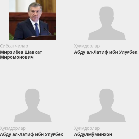
Сиёсатчилар
Ҳукмдорлар
Мирзиёев Шавкат
Абду ал-Латиф ибн Улуғбек
Миромонович
Ҳукмдорлар
Ҳукмдорлар
Абду ал-Латиф ибн Улуғбек
Абдулмўминхон