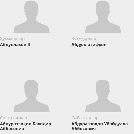
Ҳукмдорлар
Ҳукмдорлар
Абдуллахон II
Абдуллатифхон
Сиёсатчилар
Сиёсатчилар
Абдураззоқов Баходир
Абдураззоқов Убайдулла
Аббосович
Аббосович