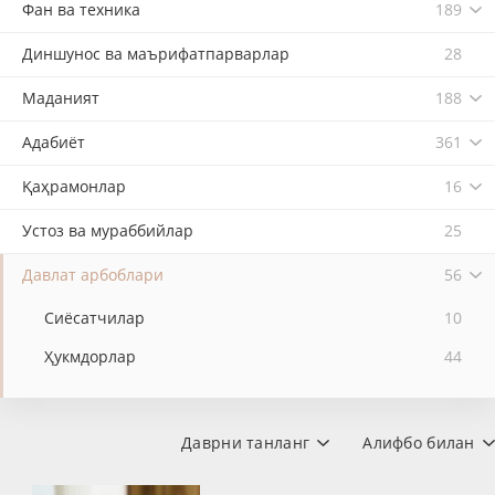
Фан ва техника
189
Диншунос ва маърифатпарварлар
28
Маданият
188
Адабиёт
361
Қаҳрамонлар
16
Устоз ва мураббийлар
25
Давлат арбоблари
56
Сиёсатчилар
10
Ҳукмдорлар
44
Даврни танланг
Алифбо билан