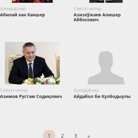
Ҳукмдорлар
Сиёсатчилар
Абилай хан Каншер
Азизхўжаев Алишер
Аббосович
Сиёсатчилар
Ҳукмдорлар
Азимов Рустам Содиқович
Айдабол би Кулбодыулы
1
2
3
»