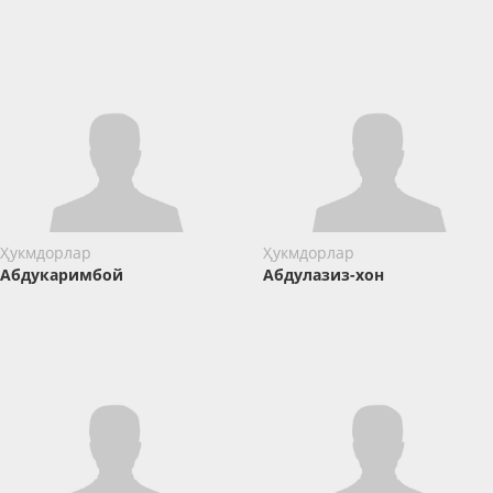
Ҳукмдорлар
Ҳукмдорлар
Абдукаримбой
Абдулазиз-хон