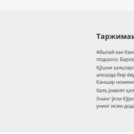
Таржимаи
Абылай хан Канш
подшоси, Бароқ 
Қўшни халқларг
алоҳида бир ёв
Каншар номини 
Халқ ривоят қи
Унинг ўғли Кўрк
унинг исми дод