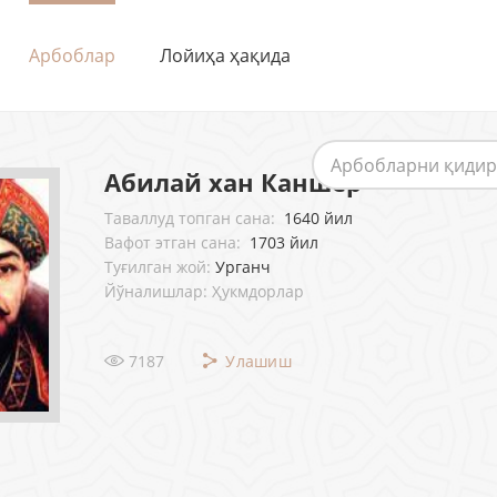
Арбоблар
Лойиҳа ҳақида
Абилай хан Каншер
Таваллуд топган сана:
1640 йил
Вафот этган сана:
1703 йил
Туғилган жой:
Урганч
Йўналишлар: Ҳукмдорлар
7187
Улашиш