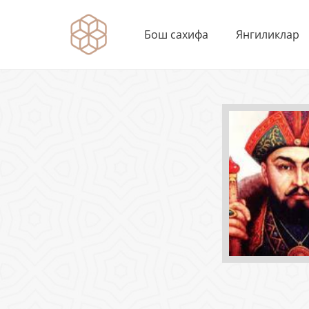
Бош сахифа
Янгиликлар