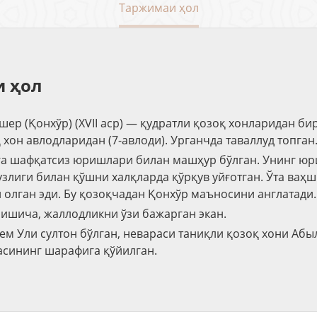
Таржимаи ҳол
 ҳол
ер (Қонхўр) (XVII аср) — қудратли қозоқ хонларидан би
хон авлодларидан (7-авлоди). Урганчда таваллуд топган
а шафқатсиз юришлари билан машҳур бўлган. Унинг ю
узлиги билан қўшни халқларда қўрқув уйғотган. Ўта ваҳш
олган эди. Бу қозоқчадан Қонхўр маъносини англатади.
лишича, жаллодликни ўзи бажарган экан.
ем Ули султон бўлган, невараси таниқли қозоқ хони Абы
асининг шарафига қўйилган.