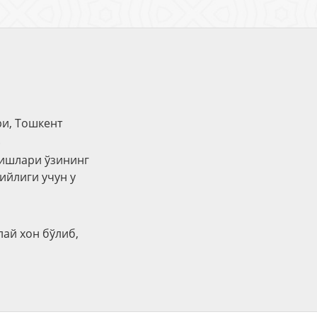
ри, Тошкент
.
ришлари ўзининг
ийлиги учун у
лай хон бўлиб,