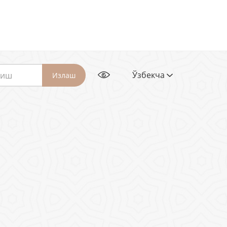
Ўзбекча
Излаш