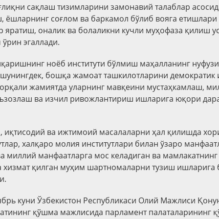
оғлиқни сақлаш тизимларини замонавий талаблар асосид
 ёшларнинг соғлом ва баркамол бўлиб вояга етишлари
 яратиш, оналик ва болаликни кучли муҳофаза қилиш у
 ўрин эгаллади.
шқаришнинг ноёб институти бўлмиш маҳалланинг нуфузи
шунингдек, бошқа жамоат ташкилотларини демократик 
 орқали жамиятда уларнинг мавқеини мустаҳкамлаш, ми
эъзозлаш ва изчил ривожлантириш ишларига юқори дар
, иқтисодий ва ижтимоий масалаларни ҳал қилишда хор
утлар, халқаро молия институтлари билан ўзаро манфаа
а миллий манфаатларга мос келадиган ва мамлакатнинг
 хизмат қилган муҳим шартномаларни тузиш ишларига 
и.
тябрь куни Ўзбекистон Республикаси Олий Мажлиси Қону
натининг қўшма мажлисида парламент палаталарининг 