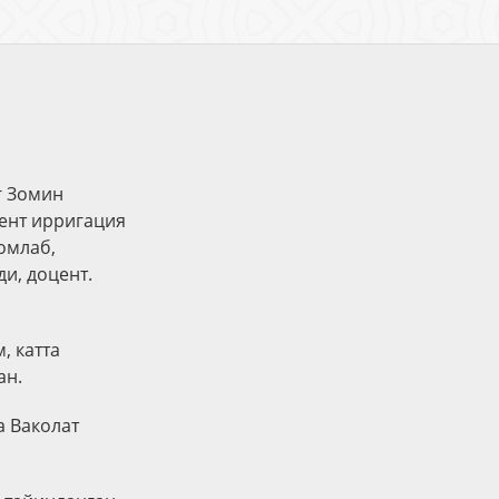
г Зомин
кент ирригация
омлаб,
и, доцент.
, катта
ан.
а Ваколат