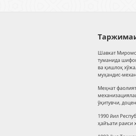
Таржимаи
Шавкат Миромо
туманида шифок
ва қишлоқ хўжа
муҳандис-механ
Меҳнат фаолият
механизациялаш
ўқитувчи, доце
1990 йил Респу
ҳайъати раиси 