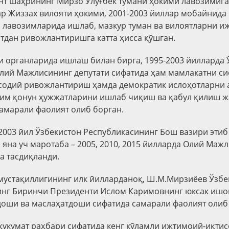
нт шаҳрининг Мирзо Улуғбек тумани ҳокими лавозимига
ар Жиззах вилояти ҳокими, 2001-2003 йиллар мобайнида
 лавозимларида ишлаб, мазкур туман ва вилоятларни и
тдан ривожлантиришга катта ҳисса қўшган.
 органларида ишлаш билан бирга, 1995-2003 йилларда 
лий Мажлисининг депутати сифатида ҳам мамлакатни си
содий ривожлантириш ҳамда демократик ислоҳотларни
им қонун ҳужжатларини ишлаб чиқиш ва қабул қилиш 
самарали фаолият олиб борган.
003 йил Ўзбекистон Республикасининг Бош вазири этиб
 яна уч маротаба – 2005, 2010, 2015 йилларда Олий Маж
а тасдиқланди.
устақиллигининг илк йилларданоқ, Ш.М.Мирзиёев Ўзбе
инг Биринчи Президенти Ислом Каримовнинг юксак ишо
доши ва маслаҳатдоши сифатида самарали фаолият олиб
укумат раҳбари сифатида кенг кўламли ижтимоий-иқти