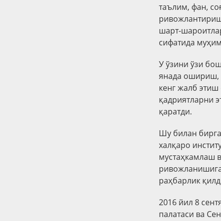
таълим, фан, с
ривожлантириш,
шарт-шароитлар
сифатида муҳим
У ўзини ўзи бо
янада ошириш, 
кенг жалб этиш
қадриятларни 
қаратди.
Шу билан бирга
халқаро инстит
мустаҳкамлаш в
ривожланишига
раҳбарлик қилд
2016 йил 8 сен
палатаси ва Се