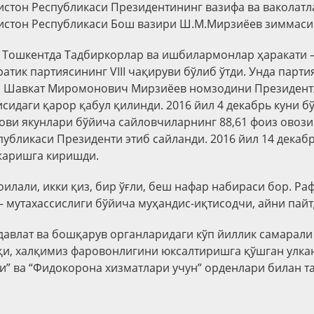
истон Республикаси Президентининг вазифа ва вакола
истон Республикаси Бош вазири Ш.М.Мирзиёев зиммаси
и Тошкентда Тадбиркорлар ва ишбилармонлар ҳаракати 
тик партиясининг VIII чақируви бўлиб ўтди. Унда парти
и Шавкат Миромонович Мирзиёев номзодини Президент
сидаги қарор қабул қилинди. 2016 йил 4 декабрь куни б
ови якунлари бўйича сайловчиларнинг 88,61 фоиз овози
публикаси Президенти этиб сайланди. 2016 йил 14 декаб
жаришга киришди.
илали, икки қиз, бир ўғли, беш нафар набираси бор. Ра
– мутахассислиги бўйича муҳандис-иқтисодчи, айни пайтд
авлат ва бошқарув органларидаги кўп йиллик самарали
и, халқимиз фаровонлигини юксалтиришга қўшган улкан
и” ва “Фидокорона хизматлари учун” орденлари билан т