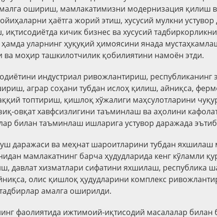
амалга ошириш, мамлакатимизни модернизация қилиш в
лойиҳаларни ҳаётга жорий этиш, хусусий мулкни устувор
 иқтисодиётда кичик бизнес ва хусусий тадбиркорликн
ҳамда уларнинг ҳуқуқий ҳимоясини янада мустаҳкамла
и ва моҳир ташкилотчилик қобилиятини намоён этди.
одиётини индустриал ривожлантириш, республиканинг 
ириш, аграр соҳани тубдан ислоҳ қилиш, айниқса, фер
аққий топтириш, қишлоқ хўжалиги маҳсулотларини чуқу
зиқ-овқат хавфсизлигини таъминлаш ва аҳолини кафола
лар билан таъминлаш ишларига устувор даражада эътиб
уш даражаси ва меҳнат шароитларини тубдан яхшилаш 
идан мамлакатнинг барча ҳудудларида кенг кўламли қу
, давлат хизматлари сифатини яхшилаш, республика ш
йниқса, олис қишлоқ ҳудудларини комплекс ривожлант
тадбирлар амалга оширилди.
нг фаолиятида ижтимоий-иқтисодий масалалар билан 