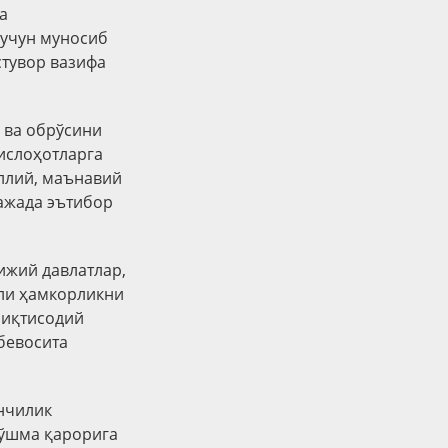
а
 учун муносиб
стувор вазифа
 ва обрўсини
ислоҳотларга
ллий, маънавий
ажада эътибор
ижий давлатлар,
тли ҳамкорликни
 иқтисодий
бевосита
нчилик
қўшма қарорига