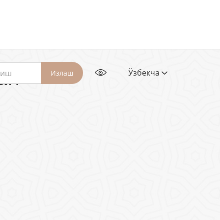
Ўзбекча
Излаш
вич