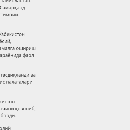
 тайинланган.
 Самарқанд
жтимоий-
Ўзбекистон
ёсий,
 амалга ошириш
жараёнида фаол
 тасдиқланди ва
лис палаталари
кистон
нчини қозониб,
 борди.
содий