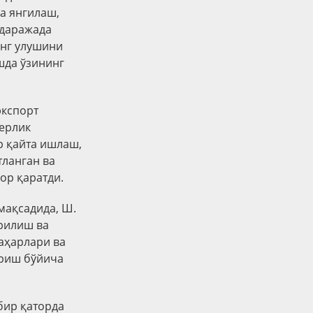
а янгилаш,
 даражада
инг улушини
шда ўзининг
экспорт
мерлик
р қайта ишлаш,
тланган ва
ор қаратди.
мақсадида, Ш.
рилиш ва
аҳарлари ва
ириш бўйича
бир қаторда