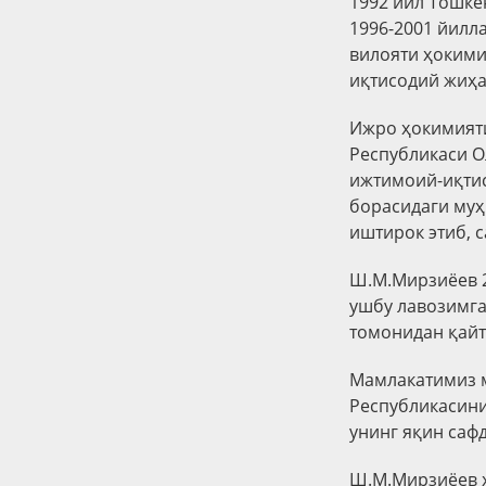
1992 йил Тошке
1996-2001 йилл
вилояти ҳокими
иқтисодий жиҳа
Ижро ҳокимияти
Республикаси О
ижтимоий-иқти
борасидаги муҳ
иштирок этиб, 
Ш.М.Мирзиёев 2
ушбу лавозимга
томонидан қайт
Мамлакатимиз м
Республикасин
унинг яқин саф
Ш.М.Мирзиёев ҳ