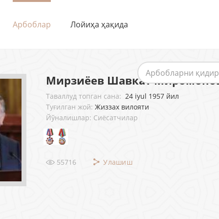
Арбоблар
Лойиҳа ҳақида
Мирзиёев Шавкат Миромоно
Таваллуд топган сана:
24 iyul 1957 йил
Туғилган жой:
Жиззах вилояти
Йўналишлар: Сиёсатчилар
55716
Улашиш