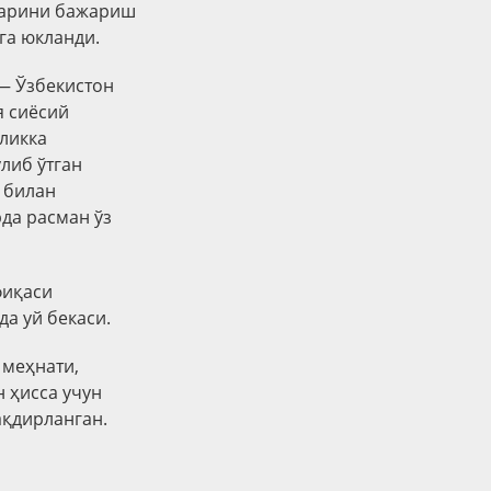
тларини бажариш
га юкланди.
— Ўзбекистон
я сиёсий
ликка
ўлиб ўтган
 билан
рда расман ўз
фиқаси
а уй бекаси.
 меҳнати,
 ҳисса учун
ақдирланган.