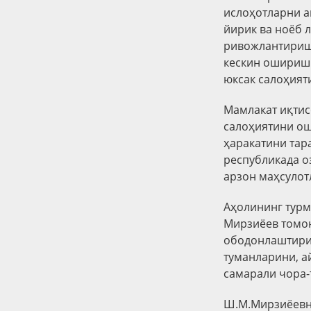
ислоҳотларни 
йирик ва ноёб 
ривожлантириш,
кескин ошириш 
юксак салоҳият
Мамлакат иқтис
салоҳиятини ош
ҳаракатини тар
республикада о
арзон маҳсулот
Аҳолининг турм
Мирзиёев томон
ободонлаштириш
туманларини, а
самарали чора-
Ш.М.Мирзиёевни