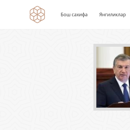
Бош сахифа
Янгиликлар