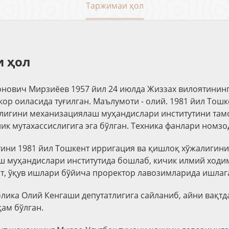
Таржимаи ҳол
 ҳол
нович Мирзиёев 1957 йил 24 июлда Жиззах вилоятинин
ор оиласида туғилган. Маълумоти - олий. 1981 йил Тош
лигини механизациялаш муҳандислари институтини там
ик мутахассислигига эга бўлган. Техника фанлари номзод
ини 1981 йил Тошкент ирригация ва қишлоқ хўжалигини
 муҳандислари институтида бошлаб, кичик илмий ходим
нт, ўқув ишлари бўйича проректор лавозимларида ишлаг
блика Олий Кенгаши депутатлигига сайланиб, айни вақтд
ҳам бўлган.