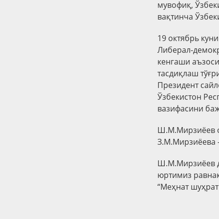
мувофиқ, Ўзбек
вақтинча Ўзбек
19 октябрь кун
Либерал-демокра
кенгаши аъзос
тасдиқлаш тўғри
Президент сайл
Ўзбекистон Рес
вазифасини ба
Ш.М.Мирзиёев о
З.М.Мирзиёева 
Ш.М.Мирзиёев д
юртимиз равнақ
“Меҳнат шуҳрат