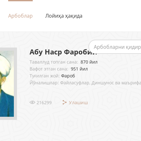
Арбоблар
Лойиҳа ҳақида
Абу Наср Фаробий
Таваллуд топган сана:
870 йил
Вафот этган сана:
951 йил
Туғилган жой:
Фароб
Йўналишлар: Файласуфлар, Диншунос ва маъриф
216299
Улашиш