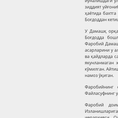
йўналишдаги у
зиддият уйғони
ҳаётида бахтга
Боғдоддан кети
У Дамашқ орқа
Боғдодда бошл
Фаробий Дамашқ
асарларини у а
ва қайдларда с
якунланмаган 
кўмилган. Айти
намоз ўқиган.
Фаробийнинг 
Файласуфнинг у
Фаробий доим
Изланишларига
иерархияси. О