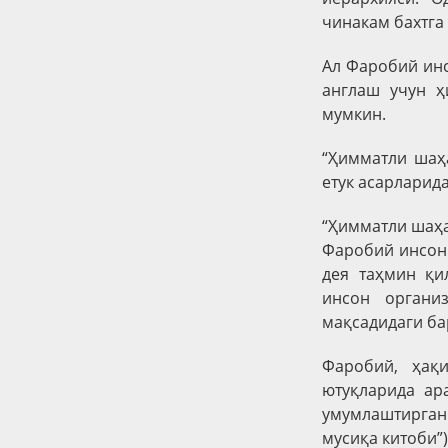
чинакам бахтга
Ал Фаробий инс
англаш учун ҳ
мумкин.
“Ҳимматли шаҳ
етук асарларида
“Ҳимматли шаҳа
Фаробий инсонн
дея таҳмин қи
инсон органи
мақсадидаги ба
Фаробий, ҳақ
ютуқларида ар
умумлаштирган.
мусиқа китоби”)