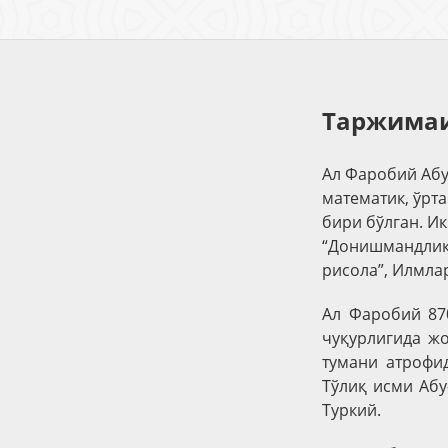
Таржимаи
Ал Фаробий Абу
математик, ўрт
бири бўлган. Ик
“Донишмандлик 
рисола”, Илмлар
Ал Фаробий 87
чуқурлигида ж
тумани атрофид
Тўлиқ исми Аб
Туркий.