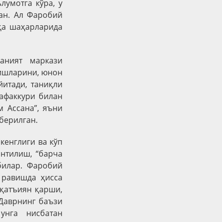
лумотга кўра, у
ан. Ал Фаробий
қа шаҳарларида
аният маркази
 ишларини, юнон
итади, таниқли
тафаккури билан
м Ассана”, яъни
 берилган.
кенглиги ва кўп
нтилиш, “барча
билар. Фаробий
 равишда ҳисса
 қатъиян қарши,
 Даврнинг баъзи
унга нисбатан