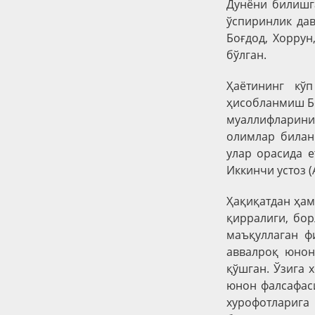
Дунёни билишга
ўспиринлик да
Боғдод, Хорру
бўлган.
Ҳаётининг кў
ҳисобланмиш Бо
муаллифларини
олимлар билан 
улар орасида е
Иккинчи устоз (
Ҳақиқатдан ҳам
қирралиги, бо
маъқуллаган ф
аввалроқ юнон
қўшган. Ўзига 
юнон фалсафаси
хурофотлариг