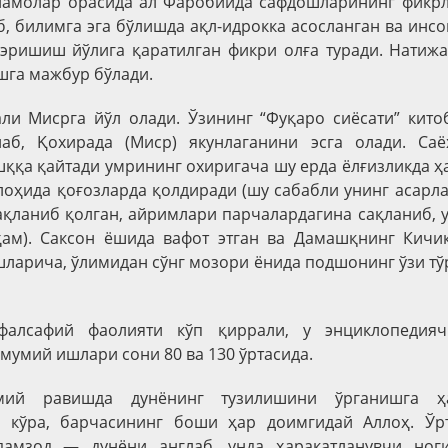
ламолар орасида ал Фаробийда сафдошларининг фикрл
б, билимга эга бўлишда ақл-идрокка асосланган ва инс
 эришиш йўлига қаратилган фикри олға туради. Натиж
шга мажбур бўлади.
ли Мисрга йўл олади. Ўзининг “Фуқаро сиёсати” кито
аб, Қохирада (Миср) якунлаганини эсга олади. Саё
қа қайтади умрининг охиригача шу ерда ёлғизликда ҳа
лоҳида қоғозларда қолдиради (шу сабабли унинг асарл
ақланиб қолган, айримлари парчалардагина сақланиб, 
ҳам). Саксон ёшида вафот этган ва Дамашқнинг Кичик
шларича, ўлимидан сўнг мозори ёнида подшонинг ўзи тў
фалсафий фаолияти кўп қиррали, у энциклопедиячи
мумий ишлари сони 80 ва 130 ўртасида.
ий равишда дунёнинг тузилишини ўрганишга ҳа
 кўра, барчасининг боши ҳар доимгидай Аллоҳ. Ў
дамзод — дунёни англаб, унда ҳаракатланувчи но