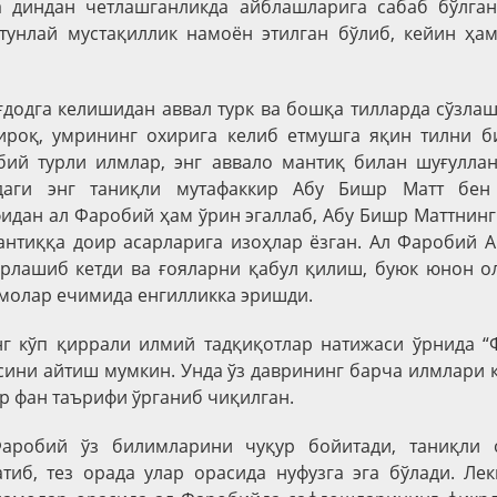
а диндан четлашганликда айблашларига сабаб бўлган.
тунлай мустақиллик намоён этилган бўлиб, кейин ҳам
додга келишидан аввал турк ва бошқа тилларда сўзлаш
ироқ, умрининг охирига келиб етмушга яқин тилни б
бий турли илмлар, энг аввало мантиқ билан шуғуллан
ддаги энг таниқли мутафаккир Абу Бишр Матт бен 
идан ал Фаробий ҳам ўрин эгаллаб, Абу Бишр Маттнинг 
антиққа доир асарларига изоҳлар ёзган. Ал Фаробий 
урлашиб кетди ва ғояларни қабул қилиш, буюк юнон о
молар ечимида енгилликка эришди.
г кўп қиррали илмий тадқиқотлар натижаси ўрнида “
сини айтиш мумкин. Унда ўз даврининг барча илмлари 
ир фан таърифи ўрганиб чиқилган.
Фаробий ўз билимларини чуқур бойитади, таниқли 
тиб, тез орада улар орасида нуфузга эга бўлади. Ле