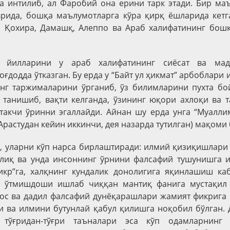
 интилиб, ал Фаробий она ерини тарк этади. Бир маъ
врида, бошқа маълумотларга кўра қирқ ёшларида кетг
н, Қохира, Дамашқ, Алеппо ва Араб халифатининг бош
п йилларини у араб халифатининг сиёсат ва мад
ғдодда ўтказган. Бу ерда у “Байт ул ҳикмат” арбоблари
нг таржималарини ўрганиб, ўз билимларини пухта бой
танишиб, вақти келганда, ўзининг юқори ахлоқи ва 
такчи ўринни эгаллайди. Айнан шу ерда унга “Муалли
Арастудан кейин иккинчи, дея назарда тутилган) мақоми
, уларни кўп нарса бирлаштиради: илмий қизиқишлари 
рлиқ ва унда инсоннинг ўрнини фалсафий тушунишга и
икр”га, халқнинг кундалик донолигига яқинлашиш ка
 ўтмишдоши ишлаб чиққан мантиқ фанига мустақил
хос ва дадил фалсафий дунёқарашлари жамият фикрига
 ва илмини бутунлай қабул қилишга ноқобил бўлган.
а тўғридан-тўғри таъналари эса кўп одамларнинг 