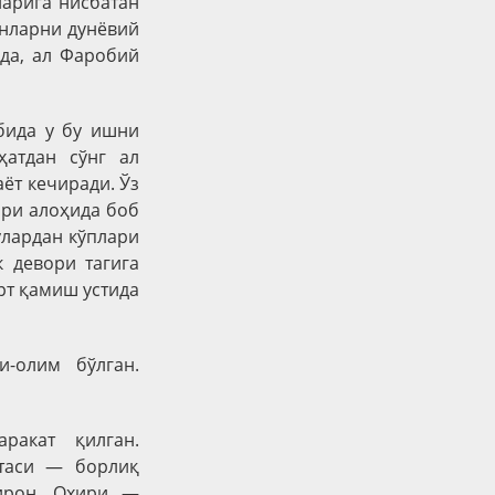
арига нисбатан
онларни дунёвий
ада, ал Фаробий
бида у бу ишни
ҳатдан сўнг ал
ёт кечиради. Ўз
ари алоҳида боб
улардан кўплари
 девори тагига
рт қамиш устида
-олим бўлган.
ракат қилган.
ртаси — борлиқ
гирон. Охири —