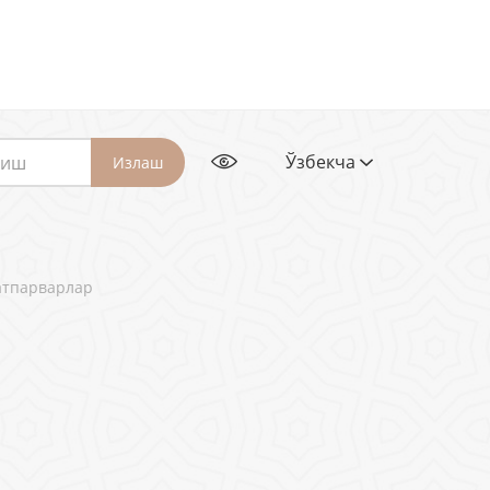
Ўзбекча
Излаш
атпарварлар