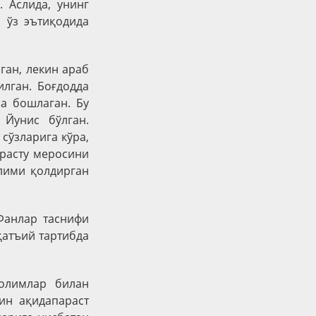
 Аслида, унинг
 ўз эътиқодида
ган, лекин араб
илган. Боғдодда
а бошлаган. Бу
Йунис бўлган.
сўзларига кўра,
Арасту меросини
лими қолдирган
Фанлар таснифи
қатъий тартибда
олимлар билан
кин ақидапараст