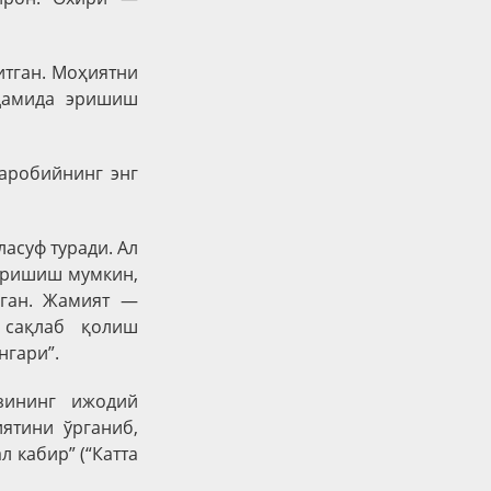
итган. Моҳиятни
рдамида эришиш
аробийнинг энг
асуф туради. Ал
 эришиш мумкин,
рган. Жамият —
 сақлаб қолиш
нгари”.
зининг ижодий
ятини ўрганиб,
 кабир” (“Катта