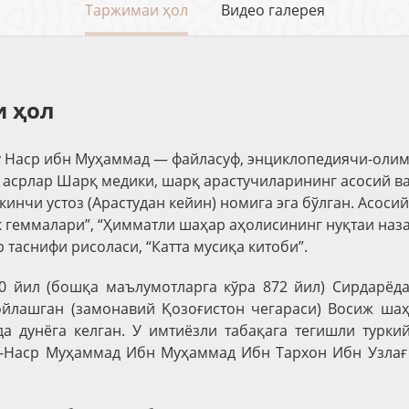
Таржимаи ҳол
Видео галерея
 ҳол
 Наср ибн Муҳаммад — файласуф, энциклопедиячи-олим
а асрлар Шарқ медики, шарқ арастучиларининг асосий в
кинчи устоз (Арастудан кейин) номига эга бўлган. Асосий
геммалари”, “Ҳимматли шаҳар аҳолисининг нуқтаи наз
 таснифи рисоласи, “Катта мусиқа китоби”.
0 йил (бошқа маълумотларга кўра 872 йил) Сирдарёда
ойлашган (замонавий Қозоғистон чегараси) Восиж ша
а дунёга келган. У имтиёзли табақага тегишли турки
у-Наср Муҳаммад Ибн Муҳаммад Ибн Тархон Ибн Узлағ 