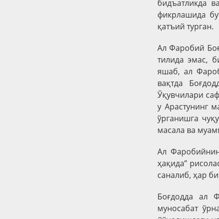
бидъатликда в
фикрлашида бу
қатъий турган.
Ал Фаробий Боғ
тилида эмас, б
яшаб, ал Фаро
вақтда Боғдо
Ўқувчилари саф
у Арастунинг м
ўрганишга чуқ
масала ва муам
Ал Фаробийнин
ҳақида” рисола
саналиб, ҳар б
Боғдодда ал 
муносабат ўрна