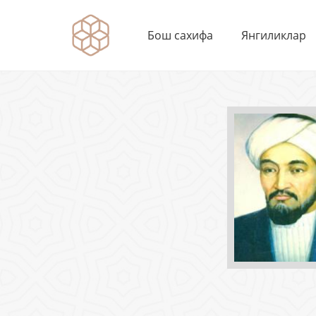
Бош сахифа
Янгиликлар