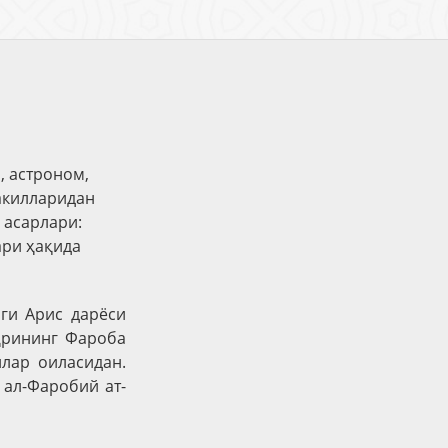
, астроном,
акилларидан
 асарлари:
ари ҳақида
ги Арис дарёси
ҳрининг Фароба
йлар оиласидан.
ал-Фаробий ат-