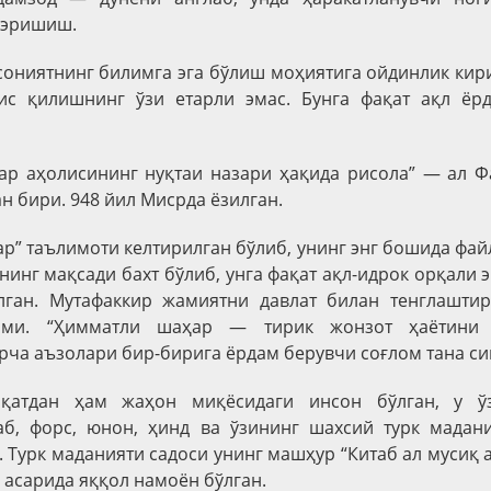
 эришиш.
ониятнинг билимга эга бўлиш моҳиятига ойдинлик кир
ис қилишнинг ўзи етарли эмас. Бунга фақат ақл ё
ар аҳолисининг нуқтаи назари ҳақида рисола” — ал Ф
н бири. 948 йил Мисрда ёзилган.
р” таълимоти келтирилган бўлиб, унинг энг бошида файл
инг мақсади бахт бўлиб, унга фақат ақл-идрок орқали
лган. Мутафаккир жамиятни давлат билан тенглашти
зми. “Ҳимматли шаҳар — тирик жонзот ҳаётини
рча аъзолари бир-бирига ёрдам берувчи соғлом тана си
иқатдан ҳам жаҳон миқёсидаги инсон бўлган, у ў
аб, форс, юнон, ҳинд ва ўзининг шахсий турк мадани
 Турк маданияти садоси унинг машҳур “Китаб ал мусиқ ал
 асарида яққол намоён бўлган.