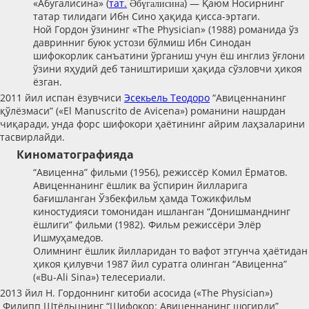
«Абугалисина» (
тат.
) — Қаюм Носирнинг
Әбүгалисина
татар тилидаги Ибн Сино ҳақида қисса-эртаги.
Ной Гордон ўзининг «The Physician» (1988) романида ўз
давринниг буюк устози бўлмиш Ибн Синодан
шифокорлик санъатини ўрганиш учун ёш инглиз ўғлони
ўзини яҳудий деб таништириши ҳақида сўзловчи ҳикоя
ёзган.
2011 йил испан ёзувчиси
Эсекьель Теодоро
“Авиценнанинг
қўлёзмаси” («El Manuscrito de Avicena») романини нашрдан
чиқаради, унда форс шифокори ҳаётининг айрим лаҳзаларини
тасвирлайди.
Киноматографияда
“Авиценна” фильми (1956), режиссёр Комил Ёрматов.
Авиценнанинг ёшлик ва ўспирин йилларига
бағишланган Ўзбекфильм ҳамда Тожикфильм
киностудияси томонидан ишланган “Донишманднинг
ёшлиги” фильми (1982). Фильм режиссёри Элёр
Ишмуҳамедов.
Олимнинг ёшлик йилларидан то вафот этгунча ҳаётидан
ҳикоя қилувчи 1987 йил суратга олинган “Авиценна”
(«Bu-Ali Sina») телесериали.
2013 йил Н. Гордоннинг китоби асосида («The Physician»)
Филипп Штёльцнинг “Шифокор: Авиценнанинг шогирди”