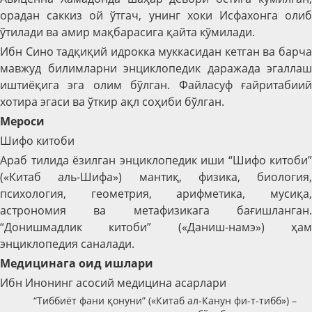
орадан саккиз ой ўтгач, унинг хоки Исфахонга олиб
ўтилади ва амир мақбарасига қайта кўмилади.
Ибн Сино тадқиқий идрокка муккасидан кетган ва барча
мавжуд билимларни энциклопедик даражада эгаллаш
иштиёқига эга олим бўлган. Файласуф ғайритабиий
хотира эгаси ва ўткир ақл соҳиби бўлган.
Мероси
Шифо китоби
Араб тилида ёзилган энциклопедик иши “Шифо китоби”
(«Китаб аль-Шифа») мантиқ, физика, биология,
психология, геометрия, арифметика, мусиқа,
астрономия ва метафизикага бағишланган.
“Донишмадлик китоби” («Даниш-намэ») ҳам
энциклопедия саналади.
Медицинага оид ишлари
Ибн Инонинг асосий медицина асарлари
“Тиббиёт фани қонуни” («Китаб ал-Канун фи-т-тибб») –