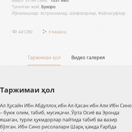
Вафот этган сана:
1037 йил
Туғилган жой:
Бухоро
Йўналишлар: Астрономлар, Шифокорлар, Файласуфлар
441280
Улашиш
Таржимаи ҳол
Видео галерея
Таржимаи ҳол
Ал Ҳусайн Ибн Абдуллоҳ ибн Ал-Ҳасан ибн Али Ибн Сино
– буюк олим, табиб, мусиқачи. Ўрта Осиё ва Эронда
яшаган, турли ҳукмдорлар пайтида табиб ва вазир
бўлган. Ибн Сино рисолалари Шарқ ҳамда Ғарбда