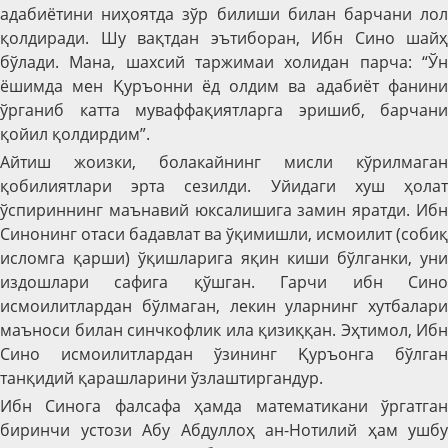
адабиётини ниҳоятда зўр билиши билан барчани лол
қолдиради. Шу вақтдан эътиборан, Ибн Сино шайҳ
бўлади. Мана, шахсий таржимаи холидан парча: “Ўн
ёшимда мен Қуръонни ёд олдим ва адабиёт фанини
ўрганиб катта муваффақиятларга эришиб, барчани
қойил қолдирдим”.
Айтиш жоизки, болакайнинг мисли кўрилмаган
қобилиятлари эрта сезилди. Уйидаги хуш ҳолат
ўспириннинг маънавий юксалишига замин яратди. Ибн
Синонинг отаси бадавлат ва ўқимишли, исмоилит (собиқ
исломга қарши) ўқишларига яқин киши бўлганки, уни
издошлари сафига қўшган. Гарчи ибн Сино
исмоилитлардан бўлмаган, лекин уларнинг хутбалари
маъноси билан синчкофлик ила қизиққан. Эҳтимол, Ибн
Сино исмоилитлардан ўзининг Қуръонга бўлган
танқидий қарашларини ўзлаштиргандур.
Ибн Синога фалсафа ҳамда математикани ўргатган
биринчи устози Абу Абдуллоҳ ан-Нотилий ҳам ушбу