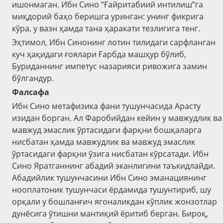
ишонмаган. Ибн Сино “Ғайритабиий интилиш”га
миқдорий баҳо беришга уринган: унинг фикрига
кўра, у вазн ҳамда тана ҳаракати тезлигига тенг.
Эҳтимол, Ибн Синонинг лотин тилидаги сарфланган
куч ҳақидаги ғоялари Ғарбда машҳур бўлиб,
Буриданнинг импетус назарияси ривожига замин
бўлгандур.
Фалсафа
Ибн Сино метафизика фани тушунчасида Арасту
изидан борган. Ал Фаробийдан кейин у мавжудлик ва
мавжуд эмаслик ўртасидаги фарқни бошқаларга
нисбатан ҳамда мавжудлик ва мавжуд эмаслик
ўртасидаги фарқни ўзига нисбатан кўрсатади. Ибн
Сино Яратганнинг абадий эканлигини таъкидлайди.
Абадийлик тушунчасини Ибн Сино эманациянинг
нооплатоник тушунчаси ёрдамида тушунтириб, шу
орқали у бошланғич ягоналикдан кўплик жонзотлар
дунёсига ўтишни мантиқий ёритиб берган. Бироқ,