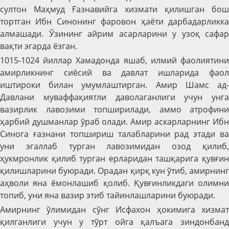
султон Маҳмуд Ғазнавийга хизмати қилишган бош
тортган Ибн Синонинг фаровон ҳаёти дарбадарликка
алмашади. Ўзининг айрим асарларини у узоқ сафар
вақти эгарда ёзган.
1015-1024 йиллар Хамадонда яшаб, илмий фаолиятини
амирликнинг сиёсий ва давлат ишларида фаол
иштироки билан умумлаштирган. Амир Шамс ад-
Давлани муваффақиятли даволаганлиги учун унга
вазирлик лавозими топширилади, аммо атрофини
ҳарбий душманлар ўраб олади. Амир аскарларнинг Ибн
Синога ғазнани топшириш талабларини рад этади ва
уни эгаллаб турган лавозимидан озод қилиб,
ҳукмронлик қилиб турган ерларидан ташқарига қувғин
қилишларини буюради. Орадан қирқ кун ўтиб, амирнинг
аҳволи яна ёмонлашиб қолиб. Қувғинликдаги олимни
топиб, уни яна вазир этиб тайинлашларини буюради.
Амирнинг ўлимидан сўнг Исфахон ҳокимига хизмат
қилганлиги учун у тўрт ойга қалъага зиндонбанд