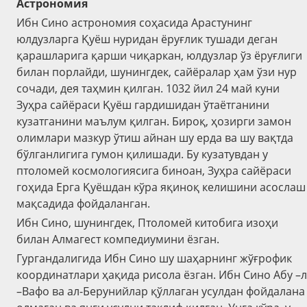
Астрономия
Ибн Сино астрономия соҳасида Арастунинг
юлдузларга Қуёш нуридан ёруғлик тушади деган
қарашларига қарши чиқаркан, юлдузлар ўз ёруғлиги
билан порлайди, шунингдек, сайёралар ҳам ўзи нур
сочади, дея таҳмин қилган. 1032 йил 24 май куни
Зуҳра сайёраси Қуёш гардишидан ўтаётганини
кузатганини маълум қилган. Бироқ, ҳозирги замон
олимлари мазкур ўтиш айнан шу ерда ва шу вақтда
бўлганлигига гумон қилишади. Бу кузатувдан у
птоломей космологиясига биноан, Зуҳра сайёраси
гоҳида Ерга Қуёшдан кўра яқиноқ келишини асослаш
мақсадида фойдаланган.
Ибн Сино, шунингдек, Птоломей китобига изоҳи
билан Алмагест компедиумини ёзган.
Гургандалигида Ибн Сино шу шаҳарнинг жўғрофик
координатлари ҳақида рисола ёзган. Ибн Сино Абу –л
–Вафо ва ал-Берунийлар қўллаган усулдан фойдалана