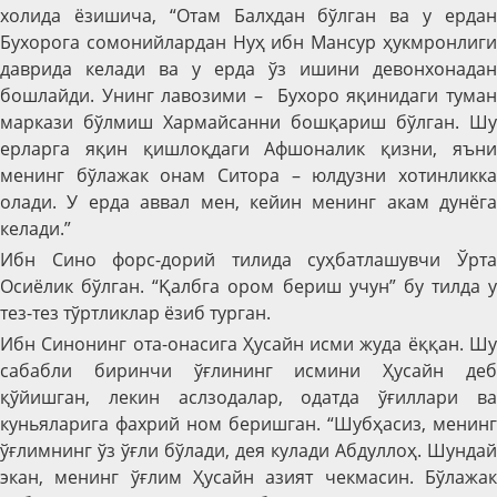
холида ёзишича, “Отам Балхдан бўлган ва у ердан
Бухорога сомонийлардан Нуҳ ибн Мансур ҳукмронлиги
даврида келади ва у ерда ўз ишини девонхонадан
бошлайди. Унинг лавозими – Бухоро яқинидаги туман
маркази бўлмиш Хармайсанни бошқариш бўлган. Шу
ерларга яқин қишлоқдаги Афшоналик қизни, яъни
менинг бўлажак онам Ситора – юлдузни хотинликка
олади. У ерда аввал мен, кейин менинг акам дунёга
келади.”
Ибн Сино форс-дорий тилида суҳбатлашувчи Ўрта
Осиёлик бўлган. “Қалбга ором бериш учун” бу тилда у
тез-тез тўртликлар ёзиб турган.
Ибн Синонинг ота-онасига Ҳусайн исми жуда ёққан. Шу
сабабли биринчи ўғлининг исмини Ҳусайн деб
қўйишган, лекин аслзодалар, одатда ўғиллари ва
куньяларига фахрий ном беришган. “Шубҳасиз, менинг
ўғлимнинг ўз ўғли бўлади, дея кулади Абдуллоҳ. Шундай
экан, менинг ўғлим Ҳусайн азият чекмасин. Бўлажак