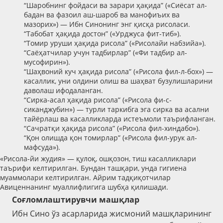
“Шаробнинг фойдаси ва зарари ҳақида” («Сиёсат ал-
бадан ва фазоил аш-шароб ва манофиъих ва
мазорих») — Ибн Синонинг энг қисқа рисоласи.
“Табобат ҳақида достон” («Урджуса фит-тиб»).
“Томир уруши ҳақида рисола” («Рисолайи набзийа»).
“Саёҳатчилар учун тадбирлар” («Фи тадбир ал-
мусофирин»).
“Шаҳвоний куч ҳақида рисола” («Рисола фил-л-бох») —
касаллик, уни олдини олиш ва шаҳват бузулишларини
даволаш ифодаланган.
“Сирка-асал ҳақида рисола” («Рисола фи-с-
сиканджубин») — турли таркибга эга сирка ва асални
тайёрлаш ва касалликларда истеъмоли таърифланган.
“Сачратқи ҳақида рисола” («Рисола фил-хиндабо»).
“Қон олишда қон томирлар” («Рисола фил-урук ал-
мафсуда»).
«Рисола-йи жудия» — қулоқ, ошқозон, тиш касалликлари
таърифи келтирилган. Бундан ташқари, унда гигиена
муаммолари келтирилган. Айрим тадқиқотчилар
Авиценнанинг муаллифлигига шубҳа қилишади.
Соғломлаштирувчи машқлар
Ибн Сино ўз асарларида жисмоний машқларининг