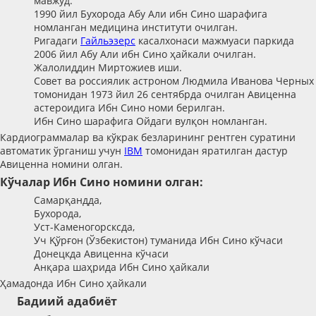
мавжуд.
1990 йил Бухорода Абу Али ибн Сино шарафига
номланган медицина институти очилган.
Ригадаги
Гайльэзерс
касалхонаси мажмуаси паркида
2006 йил Абу Али ибн Сино ҳайкали очилган.
Жалолиддин Миртожиев иши.
Совет ва россиялик астроном Людмила Иванова Черных
томонидан 1973 йил 26 сентябрда очилган Авиценна
астероидига Ибн Сино номи берилган.
Ибн Сино шарафига Ойдаги вулқон номланган.
Кардиограммалар ва кўкрак безларининг рентген суратини
автоматик ўрганиш учун
IBM
томонидан яратилган дастур
Авиценна номини олган.
Кўчалар Ибн Сино номини олган:
Самарқандда,
Бухорода,
Уст-Каменогорсксда,
Уч Қўрғон (Ўзбекистон) туманида Ибн Сино кўчаси
Донецкда Авиценна кўчаси
Анқара шаҳрида Ибн Сино ҳайкали
Ҳамадонда Ибн Сино ҳайкали
Бадиий адабиёт