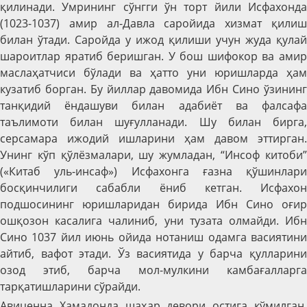
қилинади. Умрининг сўнгги ўн торт йили Исфахонда
(1023-1037) амир ал-Давла саройида хизмат қилиш
билан ўтади. Саройда у ижод қилиши учун жуда қулай
шароитлар яратиб беришган. У бош шифокор ва амир
маслаҳатчиси бўлади ва ҳатто уни юришларда ҳам
кузатиб борган. Бу йиллар давомида Ибн Сино ўзининг
танқидий ёндашуви билан адабиёт ва фалсафа
таълимоти билан шуғулланади. Шу билан бирга,
серсамара ижодий ишларини ҳам давом эттирган.
Унинг кўп қўлёзмалари, шу жумладан, “Инсоф китоби”
(«Китаб уль-инсаф») Исфахонга ғазна қўшинлари
босқинчилиги сабабли ёниб кетган. Исфахон
подшосининг юришларидан бирида Ибн Сино оғир
ошқозон касалига чалиниб, уни тузата олмайди. Ибн
Сино 1037 йил июнь ойида нотаниш одамга васиятини
айтиб, вафот этади. Ўз васиятида у барча қулларини
озод этиб, барча мол-мулкини камбағалларга
тарқатишларини сўрайди.
Авиценна Хамадонда шаҳар девори остига кўмилган,