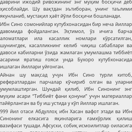
даврини ижодий ривожининг энг муҳим босқичи деб
ҳисоблайди. Шу вақтдан эътиборан, унинг таълими
якунланиб, мустақил ҳаёт йўли босқичи бошланади.
Ибн Сино сомонийлар кутубхонасидан бир неча йиллар
давомида фойдаланган. Эҳтимол, ўз ичига барча
аломатлари ила касаллик номлари кўрсатилган,
шунингдек, касалликнинг келиб чиқиш сабаблари ва
давоси кабиларни ўзида жамлаган умумлашма тиббиёт
асарини яратиш ғояси унда Бухоро кутубхонасида
ишлаган йиллари уйғонган.
Айнан шу мақсад учун Ибн Сино турли китоб,
рефератлардан парчалар кўчириб олган ва уларни
умумлаштирган. Шундай қилиб, Ибн Синонинг энг
муҳим асари “Тиббиёт фани қонуни” учун материаллар
тайёрланган ва бу иш устида у кўп йиллар ишлаган.
999 йил отаси Абдуллоҳ ибн Хасан вафот этади ва Ибн
Синонинг елкасига яқинларига ғамхўрлик қилиш
вазифаси тушади. Афсуски, собиқ исмоилитлар оиласига