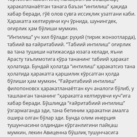
ҳаракатланаётган танага баъзи “интилиш” ҳақида
хабар беради, гўё олов сувга иссиқлик узатгани каби.
Ҳаракатга келтирувчи куч ўрнида, шунингдек,
оғирлик ҳам бўлиши мумкин.
“Интилиш” уч хил бўлади: руҳий (тирик жонзотларда),
табиий ва ғайритабиий. “Табиий интилиш” оғирлик
ва тана тушиши натижасида юзага келади, яъни
Арасту таълимотига кўра тананинг табиий ҳаракат
ҳолатида. Бундай ҳолатда “интилиш” ҳаракатсиз тана
ҳолатида ҳаракатга қаршилик кўрсатган ҳолда
бўлиши ҳам мумкин. “Ғайритабиий интилиш”
филопоновск ҳаракатланаётган куч аналоги бўлиб, у
ташланган тананинг “ҳаракатга келтирувчи куч”ига
хабар беради. Бўшлиқда “ғайритабиий интилиш”
ўзгармаганда эди, тана бетиним ҳаракатни амалга
ошира олган бўлар эди. Бунда олим инерция
тушунчасини олдиндан кўрганлигини пайқаш
мумкин, лекин Авиценна бўшлиқ тушунчасига