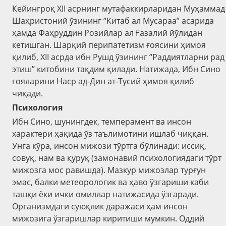
Кейингроқ XII асрнинг мутафаккирларидан Муҳаммад
Шаҳристоний ўзининг “Китаб ал Мусараа” асарида
ҳамда Фаҳруддин Розийлар ал Ғазалий йўлидан
кетишган. Шарқий перипатетизм ғоясини ҳимоя
қилиб, XII асрда ибн Рушд ўзининг “Раддиятларни рад
этиш” китобини тақдим қилади. Натижада, Ибн Сино
ғояларини Наср ад-Дин ат-Тусий ҳимоя қилиб
чиқади.
Психология
Ибн Сино, шунингдек, темперамент ва инсон
характери ҳақида ўз таълимотини ишлаб чиққан.
Унга кўра, инсон мижози тўртга бўлинади: иссиқ,
совуқ, нам ва қуруқ (замонавий психологиядаги тўрт
мижозга мос равишда). Мазкур мижозлар турғун
эмас, балки метеорологик ва ҳаво ўзгариши каби
ташқи ёки ички омиллар натижасида ўзгаради.
Организмдаги суюқлик даражаси ҳам инсон
мижозига ўзгаришлар киритиши мумкин. Оддий