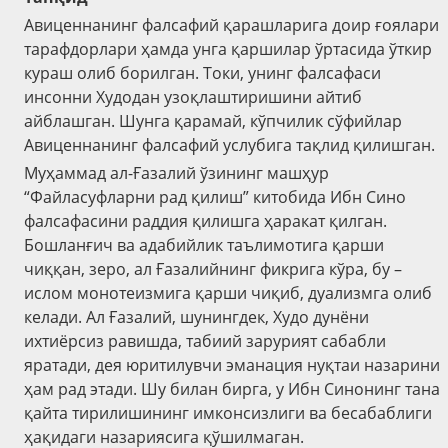
Авиценнанинг фалсафий қарашларига доир ғоялари
тарафдорлари ҳамда унга қаршилар ўртасида ўткир
кураш олиб борилган. Токи, унинг фалсафаси
инсонни Худодан узоқлаштиришини айтиб
айблашган. Шунга қарамай, кўпчилик сўфийлар
Авиценнанинг фалсафий услубига тақлид қилишган.
Муҳаммад ал-Ғазалий ўзининг машҳур
“Файласуфларни рад қилиш” китобида Ибн Сино
фалсафасини раддия қилишга ҳаракат қилган.
Бошланғич ва адабийлик таълимотига қарши
чиққан, зеро, ал Ғазалийнинг фикрига кўра, бу –
ислом монотеизмига қарши чиқиб, дуализмга олиб
келади. Ал Ғазалий, шунингдек, Худо дунёни
ихтиёрсиз равишда, табиий зарурият сабабли
яратади, дея юритилувчи эманация нуқтаи назарини
ҳам рад этади. Шу билан бирга, у Ибн Синонинг тана
қайта тирилишининг имконсизлиги ва бесабаблиги
ҳақидаги назариясига қўшилмаган.