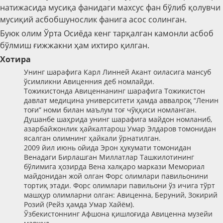
натижасида мусиқа фанидаги махсус фан бўлиб қолувчи
мусиқий асбобшунослик фанига асос солинган.
Буюк олим Ўрта Осиёда кенг тарқалган камонли асбоб
бўлмиш ғижжакни ҳам ихтиро қилган.
Хотира
Унинг шарафига Карл Линней Акант оиласига мансуб
ўсимликни Авиценния деб номлайди.
Тожикистонда Авиценнанинг шарафига Тожикистон
давлат медицина университети ҳамда аввалроқ “Ленин
тоғи” номи билан маълум тоғ чўққиси номланган.
Душанбе шаҳрида унинг шарафига майдон номланиб,
азарбайжонлик ҳайкалтарош Умар Элдаров томонидан
ясалган олимнинг ҳайкали ўрнатилган.
2009 йил июнь ойида Эрон ҳукумати томонидан
Венадаги Бирлашган Миллатлар Ташкилотининг
бўлимига ҳозирда Вена халқаро маркази Мемориал
майдонидан жой олган Форс олимлари павильонини
тортиқ этади. Форс олимлари павильони ўз ичига тўрт
машҳур олимларни олган: Авиценна, Беруний, Зокирий
Розий (Рейз ҳамда Умар Хайём).
Ўзбекистоннинг Афшона қишлоғида Авиценна музейи