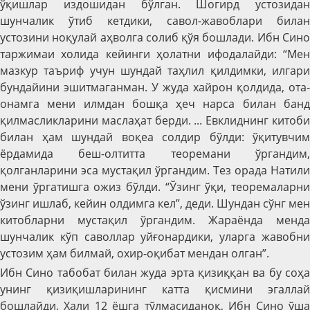
ўқишлар издошидан бўлган. Шогирд устозидан
шунчалик ўтиб кетдики, савол-жавоблари билан
устозини ноқулай аҳволга солиб қўя бошлади. Ибн Сино
таржимаи холида кейинги ҳолатни ифодалайди: “Мен
мазкур таъриф учун шундай таҳлил қилдимки, илгари
бундайини эшитмаганман. У жуда хайрон қолдида, ота-
онамга мени илмдан бошқа ҳеч нарса билан банд
қилмасликларини маслаҳат берди. ... Евклиднинг китоби
билан ҳам шундай воқеа солдир бўлди: ўқитувчим
ёрдамида беш-олтитта теоремани ўргандим,
қолганларини эса мустақил ўргандим. Тез орада Натили
мени ўргатишга ожиз бўлди. “Ўзинг ўқи, теоремаларни
ўзинг ишлаб, кейин олдимга кел”, деди. Шундан сўнг мен
китобларни мустақил ўргандим. Жараёнда менда
шунчалик кўп саволлар уйғонардики, уларга жавобни
устозим ҳам билмай, охир-оқибат мендан олган”.
Ибн Сино табобат билан жуда эрта қизиққан ва бу соҳа
унинг қизиқишларининг катта қисмини эгаллай
бошлайди. Хали 12 ёшга тўлмасиданоқ, Ибн Сино ўша