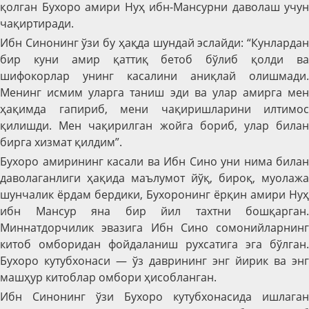
қолган Бухоро амири Нуҳ ибн-Мансурни даволаш учун
чақиртиради.
Ибн Синонинг ўзи бу ҳақда шундай эслайди: “Кунлардан
бир куни амир қаттиқ бетоб бўлиб қолди ва
шифокорлар унинг касалини аниқлай олишмади.
Менинг исмим уларга таниш эди ва улар амирга мен
ҳақимда гапириб, мени чақиришларини илтимос
қилишди. Мен чақирилган жойга бориб, улар билан
бирга хизмат қилдим”.
Бухоро амирининг касали ва Ибн Сино уни нима билан
даволаганлиги ҳақида маълумот йўқ, бироқ, муолажа
шунчалик ёрдам бердики, Бухоронинг ёрқин амири Нуҳ
ибн Мансур яна бир йил тахтни бошқарган.
Миннатдорчилик эвазига Ибн Сино сомонийларнинг
китоб омборидан фойдаланиш рухсатига эга бўлган.
Бухоро кутубхонаси — ўз даврининг энг йирик ва энг
машҳур китоблар омбори ҳисобланган.
Ибн Синонинг ўзи Бухоро кутубхонасида ишлаган