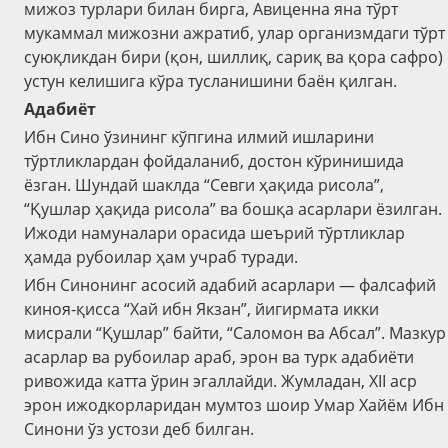
мижоз турлари билан бирга, Авиценна яна тўрт
мукаммал мижозни ажратиб, улар организмдаги тўрт
суюқликдан бири (қон, шиллиқ, сариқ ва қора сафро)
устун келишига кўра тусланишини баён қилган.
Адабиёт
Ибн Сино ўзининг кўпгина илмий ишларини
тўртликлардан фойдаланиб, достон кўринишида
ёзган. Шундай шаклда “Севги ҳақида рисола”,
“Қушлар ҳақида рисола” ва бошқа асарлари ёзилган.
Ижоди намуналари орасида шеърий тўртликлар
ҳамда рубоилар ҳам учраб туради.
Ибн Синонинг асосий адабий асарлари — фалсафий
киноя-қисса “Хай ибн Якзан”, йигирмата икки
мисрали “Қушлар” байти, “Саломон ва Абсал”. Мазкур
асарлар ва рубоилар араб, эрон ва турк адабиёти
ривожида катта ўрин эгаллайди. Жумладан, XII аср
эрон ижодкорларидан мумтоз шоир Умар Хайём Ибн
Синони ўз устози деб билган.