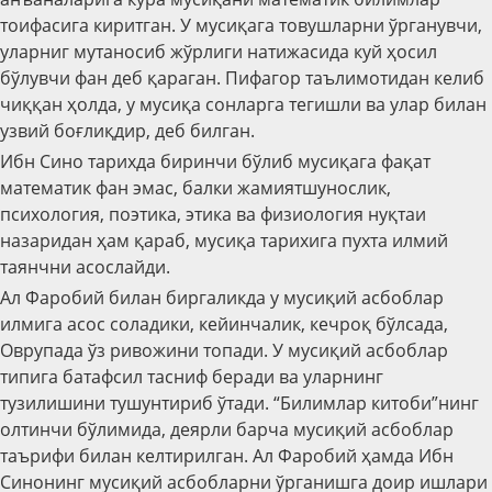
тоифасига киритган. У мусиқага товушларни ўрганувчи,
уларниг мутаносиб жўрлиги натижасида куй ҳосил
бўлувчи фан деб қараган. Пифагор таълимотидан келиб
чиққан ҳолда, у мусиқа сонларга тегишли ва улар билан
узвий боғлиқдир, деб билган.
Ибн Сино тарихда биринчи бўлиб мусиқага фақат
математик фан эмас, балки жамиятшунослик,
психология, поэтика, этика ва физиология нуқтаи
назаридан ҳам қараб, мусиқа тарихига пухта илмий
таянчни асослайди.
Ал Фаробий билан биргаликда у мусиқий асбоблар
илмига асос соладики, кейинчалик, кечроқ бўлсада,
Оврупада ўз ривожини топади. У мусиқий асбоблар
типига батафсил тасниф беради ва уларнинг
тузилишини тушунтириб ўтади. “Билимлар китоби”нинг
олтинчи бўлимида, деярли барча мусиқий асбоблар
таърифи билан келтирилган. Ал Фаробий ҳамда Ибн
Синонинг мусиқий асбобларни ўрганишга доир ишлари