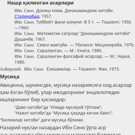
Нашр қилинган асарлари
Дониш нома. Донишмандлик китоби.
Ибн Сино.
Сталинабад
, 1957.
Тиббиёт фани қонуни: В 5 т. — Тошкент, 1956
Ибн Сино.
—1960.
Математик сатрлар “Донишмандлик китоби”
Ибн Сино.
Душанбе, 1967.
Севги мактуби. — Тбилиси: Мецниереба, 1976.
Ибн Сино.
Сараланган. — М.: Книга, 1980.
Ибн Сино.
Сараланган фалсафий асарлар. — М.: Наука,
Ибн Сино.
1980.
Ёзишмалар. — Тош­кент: Фан, 1973.
Ал-Беруний. Ибн Сино.
Мусиқа
Авиценна, шунингдек, мусиқа назариясига оид асарлар
ҳам ёзган бўлиб, улар ижодкорнинг энциклопедик
ишларининг бир қисмидир:
“Даво китоби”да “Илмда мусиқий тўплам”;
“Нажот китоби”да “Мусиқа ҳақида кичик баён”;
“Билимлар китоби” даги мусиқа бўлими.
Назарий нуқтаи назардан Ибн Сино ўрта аср
анъаналарига кўра мусиқани математик билимлар