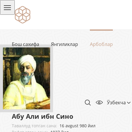
Бош сахифа
Янгиликлар
Арбоблар
Лойиҳа ҳақида
Ўзбекча
Абу Али ибн Сино
Таваллуд топган сана:
16 avgust 980 йил