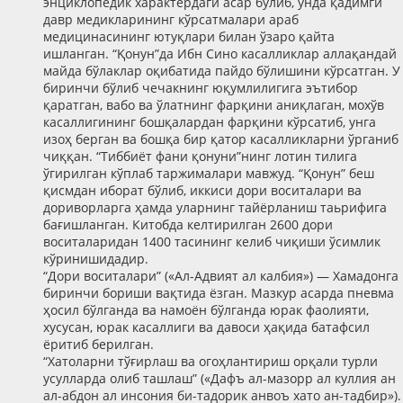
энциклопедик характердаги асар бўлиб, унда қадимги
давр медикларининг кўрсатмалари араб
медицинасининг ютуқлари билан ўзаро қайта
ишланган. “Қонун”да Ибн Сино касалликлар аллақандай
майда бўлаклар оқибатида пайдо бўлишини кўрсатган. У
биринчи бўлиб чечакнинг юқумлилигига эътибор
қаратган, вабо ва ўлатнинг фарқини аниқлаган, мохўв
касаллигининг бошқалардан фарқини кўрсатиб, унга
изоҳ берган ва бошқа бир қатор касалликларни ўрганиб
чиққан. “Тиббиёт фани қонуни”нинг лотин тилига
ўгирилган кўплаб таржималари мавжуд. “Қонун” беш
қисмдан иборат бўлиб, иккиси дори воситалари ва
дориворларга ҳамда уларнинг тайёрланиш таьрифига
бағишланган. Китобда келтирилган 2600 дори
воситаларидан 1400 тасининг келиб чиқиши ўсимлик
кўринишидадир.
“Дори воситалари” («Ал-Адвият ал калбия») — Хамадонга
биринчи бориши вақтида ёзган. Мазкур асарда пневма
ҳосил бўлганда ва намоён бўлганда юрак фаолияти,
хусусан, юрак касаллиги ва давоси ҳақида батафсил
ёритиб берилган.
“Хатоларни тўғирлаш ва огоҳлантириш орқали турли
усулларда олиб ташлаш” («Дафъ ал-мазорр ал куллия ан
ал-абдон ал инсония би-тадорик анвоъ хато ан-тадбир»).