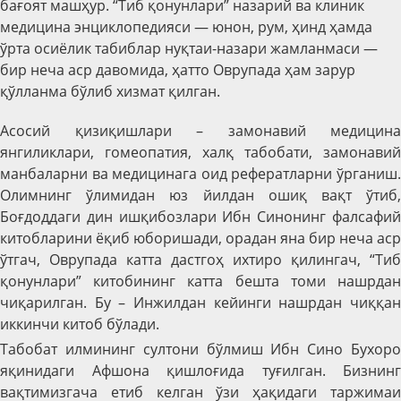
бағоят машҳур. “Тиб қонунлари” назарий ва клиник
медицина энциклопедияси — юнон, рум, ҳинд ҳамда
ўрта осиёлик табиблар нуқтаи-назари жамланмаси —
бир неча аср давомида, ҳатто Оврупада ҳам зарур
қўлланма бўлиб хизмат қилган.
Асосий қизиқишлари – замонавий медицина
янгиликлари, гомеопатия, халқ табобати, замонавий
манбаларни ва медицинага оид рефератларни ўрганиш.
Олимнинг ўлимидан юз йилдан ошиқ вақт ўтиб,
Боғдоддаги дин ишқибозлари Ибн Синонинг фалсафий
китобларини ёқиб юборишади, орадан яна бир неча аср
ўтгач, Оврупада катта дастгоҳ ихтиро қилингач, “Тиб
қонунлари” китобининг катта бешта томи нашрдан
чиқарилган. Бу – Инжилдан кейинги нашрдан чиққан
иккинчи китоб бўлади.
Табобат илмининг султони бўлмиш Ибн Сино Бухоро
яқинидаги Афшона қишлоғида туғилган. Бизнинг
вақтимизгача етиб келган ўзи ҳақидаги таржимаи