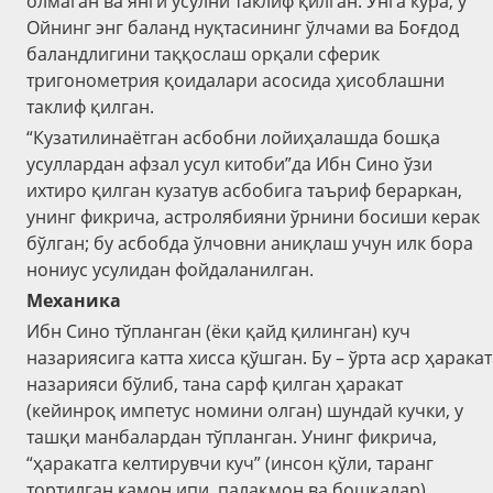
олмаган ва янги усулни таклиф қилган. Унга кўра, у
Ойнинг энг баланд нуқтасининг ўлчами ва Боғдод
баландлигини таққослаш орқали сферик
тригонометрия қоидалари асосида ҳисоблашни
таклиф қилган.
“Кузатилинаётган асбобни лойиҳалашда бошқа
усуллардан афзал усул китоби”да Ибн Сино ўзи
ихтиро қилган кузатув асбобига таъриф бераркан,
унинг фикрича, астролябияни ўрнини босиши керак
бўлган; бу асбобда ўлчовни аниқлаш учун илк бора
нониус усулидан фойдаланилган.
Механика
Ибн Сино тўпланган (ёки қайд қилинган) куч
назариясига катта хисса қўшган. Бу – ўрта аср ҳаракат
назарияси бўлиб, тана сарф қилган ҳаракат
(кейинроқ импетус номини олган) шундай кучки, у
ташқи манбалардан тўпланган. Унинг фикрича,
“ҳаракатга келтирувчи куч” (инсон қўли, таранг
тортилган камон ипи, палақмон ва бошқалар)