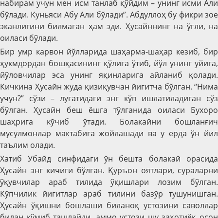
набирам учун мен исм танлаб қўйдим – унинг исми Али
бўлади. Куньяси Абу Али бўлади”. Абдуллоҳ бу фикри зое
эканлигини билмаган ҳам эди. Ҳусайннинг на ўғли, на
оиласи бўлади.
Бир умр карвон йўлларида шаҳарма-шаҳар кезиб, бир
ҳукмдордан бошқасининг қўлига ўтиб, йўл унинг уйига,
йўловчилар эса унинг яқинларига айланиб қолади.
Кичкина Ҳусайн жуда қизиқувчан йигитча бўлган. “Нима
учун?” сўзи – луғатидаги энг кўп ишлатиладиган сўз
бўлган. Ҳусайн беш ёшга тўлганида оиласи Бухоро
шаҳрига кўчиб ўтади. Болакайни бошланғич
мусулмонлар мактабига жойлашади ва у ерда ўн йил
таълим олади.
Хатиб Убайд синфидаги ўн бешта болакай орасида
Ҳусайн энг кичиги бўлган. Қуръон оятлари, сураларни
ўқувчилар араб тилида ўқишлари лозим бўлган.
Кўпчилик йигитлар араб тилини базўр тушунишган.
Ҳусайн ўқишни бошлаши биланоқ устозини саволлар
билан кўмиб ташлайди, аммо устози шу заҳотиёқ осон