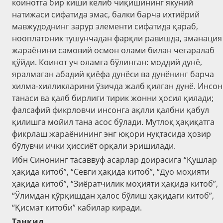
коинотга бир киши келиб чиқишининг якуний
натижаси сифатида эмас, балки барча ихтиёрий
мавжудоднинг зарур элементи сифатида қараб,
нооплатоник тушунчадан фарқли равишда, эманация
жараёнини самовий осмон олами билан чегаралаб
қўйди. Коинот уч оламга бўлинган: моддий дунё,
яралмаган абадий қиёфа дунёси ва дунёнинг барча
хилма-хилликларини ўзичда жалб қилган дунё. Инсон
танаси ва қалб бирлиги тирик жонни ҳосил қилади;
фалсафий фикрловчи инсонга ақлли қалбни қабул
қилишга мойил тана асос бўлади. Мутлоқ ҳақиқатга
фикрлаш жараёнининг энг юқори нуқтасида ҳозир
бўлувчи ички ҳиссиёт орқали эришилади.
Ибн Синонинг тасаввуф асарлар доирасига “Қушлар
ҳақида китоб”, “Севги ҳақида китоб”, “Дуо моҳияти
ҳақида китоб”, “Зиёратчилик моҳияти ҳақида китоб”,
“Ўлимдан қўрқишдан ҳалос бўлиш ҳақидаги китоб”,
“Қисмат китоби” кабилар киради.
Танқид