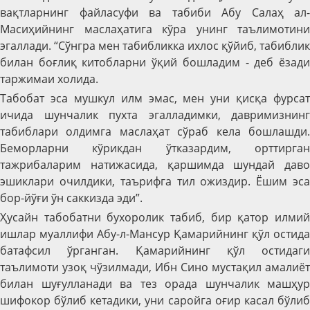
вақтларнинг файласуфи ва табиби Абу Салаҳ ал-
Масиҳийнинг маслаҳатига кўра унинг таълимотини
эгаллади. “Сўнгра мен табибликка ихлос қўйиб, табиблик
билан боғлиқ китобларни ўқий бошладим - деб ёзади
таржимаи холида.
Табобат эса мушкул илм эмас, мен уни қисқа фурсат
ичида шунчалик пухта эгалладимки, давримизнинг
табиблари олдимга маслаҳат сўраб кела бошлашди.
Беморларни кўрикдан ўтказардим, орттирган
тажрибаларим натижасида, қаршимда шундай даво
эшиклари очилдики, таърифга тил ожиздир. Ёшим эса
бор-йўғи ўн саккизда эди”.
Ҳусайн табобатни бухоролик табиб, бир қатор илмий
ишлар муаллифи Абу-л-Мансур Қамарийнинг қўл остида
батафсил ўрганган. Қамарийнинг қўл остидаги
таълимоти узоқ чўзилмади, Ибн Сино мустақил амалиёт
билан шуғулланади ва тез орада шунчалик машҳур
шифокор бўлиб кетадики, уни саройга оғир касал бўлиб