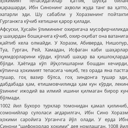
ҳокимият тепасидагилар қаттиқ шубҳа билан
қарашарди, Ибн Синонинг аҳволи жуда танг ва ҳатто,
хатарли эди. Шу сабабли у Хоразмнинг пойтахти
Гурганжга кўчиб кетишни қарор қилади.
Афсуски, Ҳусайн ўлимининг охиригача мусофирчиликда
у шаҳардан бошқачига кўчиб, охир-оқибат она ватанига
қайтиб кела олмайди. У Хоразм, Абиверда, Нишопур,
Туа, Гурган, Рей, Хамадан, Исфаган каби шаҳарлар
ҳукмдорларини кўрди, кўплаб шаҳар ва қишлоқларда
бўлди. Ҳаётида кўп йўқотишларни бошдан кечирди,
кўпинча ҳокимият тепасига чиқиб, тез орада яна пастга
тушар, гоҳ вазир бўлса, гоҳ зиндонга тушар эди,
дабдабада ҳам, етишмовчиликда ҳам кун кўрди, лекин
ўзининг ижодий ва илмий ишини қилмаган бирор кун
бўлмади.
1002 йил Бухоро турклар томонидан қамал қилиниб,
сомонийлар сулоласи ағдарилгач, Ибн Сино Хоразм
ҳокими саройига Урганчга йўл олади. У ерда Ибн
Синони “шифокорлар ҳокими” дея номлашган. 1008 йил