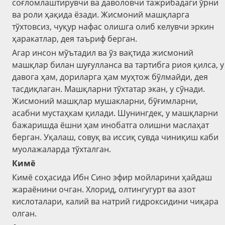
соғломлаштирувчи ва даволовчи тажрибадаги ўрни
ва роли ҳақида ёзади. Жисмоний машқларга
тўхтовсиз, чуқур нафас олишга олиб келувчи эркин
ҳаракатлар, дея таъриф берган.
Агар инсон мўътадил ва ўз вақтида жисмоний
машқлар билан шуғулланса ва тартибга риоя қилса, у
давога ҳам, дориларга ҳам муҳтож бўлмайди, дея
тасдиқлаган. Машқларни тўхтатар экан, у сўнади.
Жисмоний машқлар мушакларни, бўғимларни,
асабни мустаҳкам қилади. Шунингдек, у машқларни
бажаришда ёшни ҳам инобатга олишни маслаҳат
берган. Уқалаш, совуқ ва иссиқ сувда чиниқиш каби
муолажаларда тўхталган.
Кимё
Кимё соҳасида Ибн Сино эфир мойларини ҳайдаш
жараёнини очган. Хлорид, олтингугурт ва азот
кислоталари, калий ва натрий гидроксидини чиқара
олган.