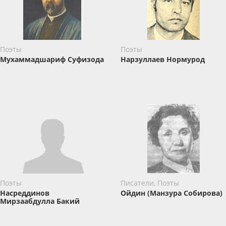
Поэты
Поэты
Мухаммадшариф Суфизода
Нарзуллаев Нормурод
Поэты
Писатели, Поэты
Насреддинов
Ойдин (Манзура Собирова)
Мирзаабдулла Бакий