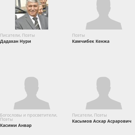
Писатели, Поэты
Поэты
Дадахан Нури
Камчибек Кенжа
Богословы и просветители,
Писатели, Поэты
Поэты
Касымов Аскар Асрарович
Касими Анвар