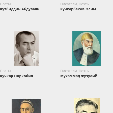
Поэты
Писатели, Поэты
Кутбиддин Абдували
Кучкарбеков Олим
Поэты
Писатели, Поэты
Кучкар Норкобил
Мухаммад Фузулий