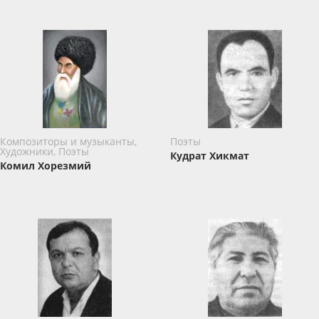
Композиторы и музыканты,
Поэты
Художники, Поэты
Кудрат Хикмат
Комил Хорезмий