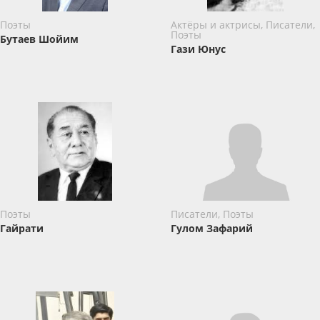
Поэты
Актёры и актрисы, Писатели,
Поэты
Бутаев Шойим
Гази Юнус
Поэты
Писатели, Поэты
Гайрати
Гулом Зафарий