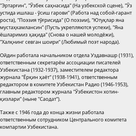
"Эртарғин", "Ўзбек саҳнасида" (На узбекской сцене), "Ўз
устида ишлаш - ўсиш гарови" (Работа над собой-гарант
роста), "Поэзия тўғрисида" (О поэзии), "Ютуқлар яна
мустаҳкамлансин" (Пусть укрепляются успехи), "Яна
ёшларимиз ҳақида" (Снова о нашей молодёжи),
"Халқнинг севган шоири" (Любимый поэт народа).
Ойдин работала начальником отдела Уздавнашр (1931),
ответственным секретарём ассоциации писателей
Узбекистана (1932-1937), заместителем редактора
журнала "Ёрқин ҳаёт" (1938-1941), ответственным
редактором в комитете Узбекистан Радио (1946-1953),
главным редактором журнала "Ўзбекистон хотин-
қизлари" (ныне "Саодат").
Также с 1946 года до конца жизни работала
ответственным сотрудником Центрального комитета
компартии Узбекистана.