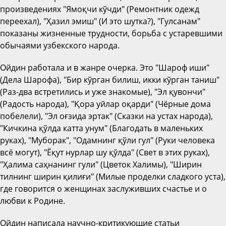
произведениях "Ямоқчи кўчди" (Ремонтник одежд
переехал), "Ҳазил эмиш" (И это шутка?), "Гулсанам"
показаны жизненные трудности, борьба с устаревшими
обычаями узбекского народа.
Ойдин работала и в жанре очерка. Это "Шароф иши"
(Дела Шарофа), "Бир кўрган билиш, икки кўрган таниш"
(Раз-два встретились и уже знакомые), "Эл қувончи"
(Радость народа), "Қора уйлар оқарди" (Чёрные дома
побелели), "Эл оғзида эртак" (Сказки на устах народа),
"Кичкина қўлда катта унум" (Благодать в маленьких
руках), "Муборак", "Одамнинг қўли гул" (Руки человека
всё могут), "Ёқут нурлар шу қўлда" (Свет в этих руках),
"Ҳалима саҳнанинг гули" (Цветок Халимы), "Ширин
тилнинг ширин қилиғи" (Милые проделки сладкого уста),
где говорится о женщинах заслуживших счастье и о
любви к Родине.
Ойдин написала научно-критикующие статьи