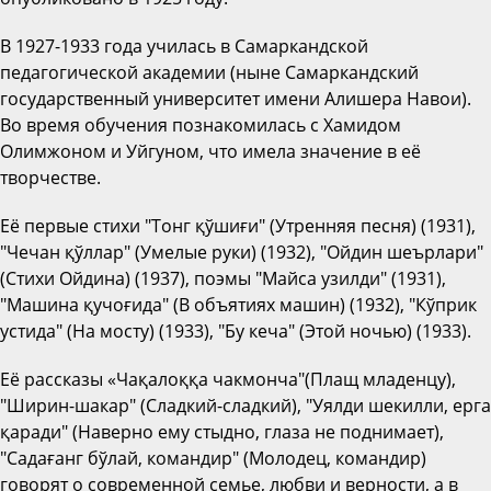
В 1927-1933 года училась в Самаркандской
педагогической академии (ныне Самаркандский
государственный университет имени Алишера Навои).
Во время обучения познакомилась с Хамидом
Олимжоном и Уйгуном, что имела значение в её
творчестве.
Её первые стихи "Тонг қўшиғи" (Утренняя песня) (1931),
"Чечан қўллар" (Умелые руки) (1932), "Ойдин шеърлари"
(Стихи Ойдина) (1937), поэмы "Майса узилди" (1931),
"Машина қучоғида" (В объятиях машин) (1932), "Кўприк
устида" (На мосту) (1933), "Бу кеча" (Этой ночью) (1933).
Её рассказы «Чақалоққа чакмонча"(Плащ младенцу),
"Ширин-шакар" (Сладкий-сладкий), "Уялди шекилли, ерга
қаради" (Наверно ему стыдно, глаза не поднимает),
"Садағанг бўлай, командир" (Молодец, командир)
говорят о современной семье, любви и верности, а в