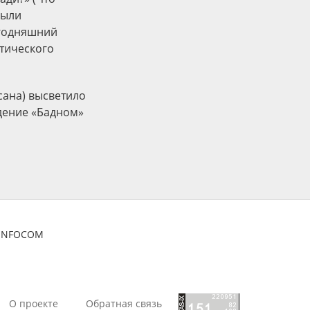
были
егодняшний
тического
сана) высветило
дение «Бадном»
ZINFOCOM
О проекте
Обратная связь