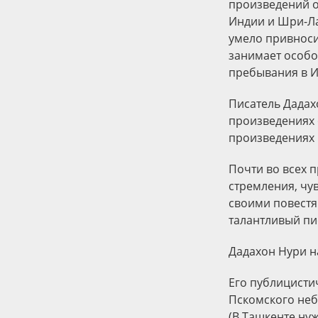
произведений о
Индии и Шри-Ла
умело привноси
занимает особое
пребывания в И
Писатель Дадахо
произведениях 
произведениях 
Почти во всех 
стремления, чу
своими повестя
талантливый пи
Дадахон Нури н
Его публицисти
Пскомского неб
(В Ташкенте нуж