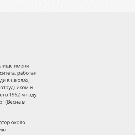
чилище имени
ситета, работал
ди в школах,
 сотрудником и
 в 1962-м году,
" (Весна в
втор около
рию