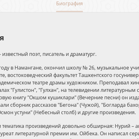
Биография
я
 известный поэт, писатель и драматург.
году в Намангане, окончил школу № 26, музыкальное у
те, востоковедческий факультет Ташкентского госунивер
адемическом театре драмы художником. Преподавал хин
лах "Гулистон", "Гулхан", на телевидении литературным
рвую книгу "Окшом кушиклари" (Вечерние песни) он издал
ли сборник рассказов "Бегона" (Чужой), "Богларда бахор
Осмон устуни" (Небесный столб) и другие произведения.
 тематика произведений довольно обширная: Нурий – а
лауреат литературной премии им. Ойбека. Он написал се