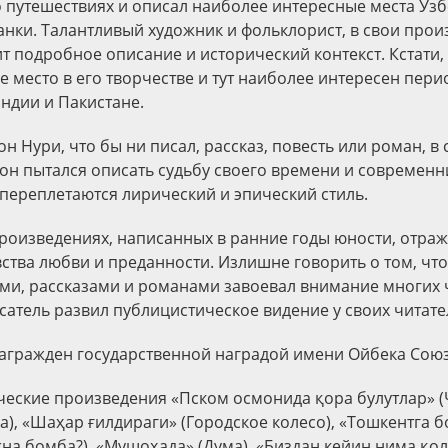
 путешествиях и описал наиболее интересные места Узб
нки. Талантливый художник и фольклорист, в свои прои
т подробное описание и исторический контекст. Кстати,
 место в его творчестве и тут наиболее интересен пери
ндии и Пакистане.
н Нури, что бы ни писал, рассказ, повесть или роман, в 
он пытался описать судьбу своего времени и современни
переплетаются лирический и эпический стиль.
произведениях, написанных в ранние годы юности, отра
вства любви и преданности. Излишне говорить о том, чт
ми, рассказами и романами завоевал внимание многих ч
сатель развил публицистическое видение у своих читате
агражден государственной наградой имени Ойбека Союз
ческие произведения «Пском осмонида қора булутлар» 
а), «Шаҳар ғилдираги» (Городское колесо), «Тошкентга 
на бомба?), «Мушоҳада» (Дума), «Биздан кейин нима қол