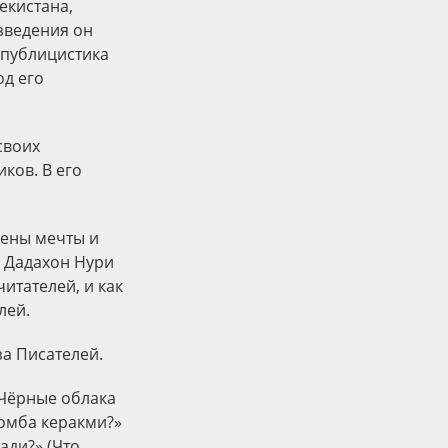
екистана,
зведения он
 публицистика
од его
своих
ков. В его
жены мечты и
о Дадахон Нури
итателей, и как
лей.
а Писателей.
(Чёрные облака
бомба керакми?»
ади?» (Что