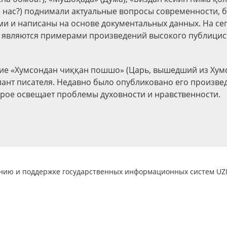
е нас?) поднимали актуальные вопросы современности, 
и и написаны на основе документальных данных. На с
ьи являются примерами произведений высокого публицис
ие «Хумсондан чиққан пошшо» (Царь, вышедший из Хум
ант писателя. Недавно было опубликовано его произве
торое освещает проблемы духовности и нравственности.
анию и поддержке государственных информационных систем U