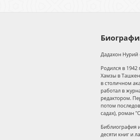
Биографи
Дадахон Нурий -
Родился в 1942
Хамзы в Ташкен
в столичном ак
работал в журна
редактором. Пе
потом последова
садах), роман "
Библиография и
десяти книг и 