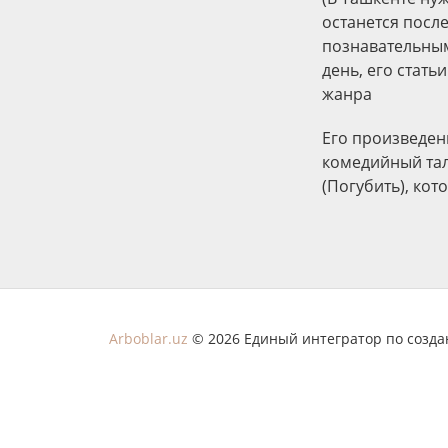
останется посл
познавательным
день, его стат
жанра
Его произведен
комедийный тал
(Погубить), ко
Arboblar.uz
© 2026 Единый интегратор по созд