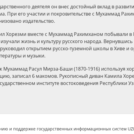
дарственного деятеля он внес достойный вклад в развит
ма. При его участии и покровительстве с Мухаммад Рахи
низовано издательство.
мил Хорезми вместе с Мухаммад Рахимханом побывали в 
 изучали жизнь и культуру русского народа. Вернувшись
руководил открытием русско-туземной школы в Хиве и 
итературы и музыки.
ик Мухаммад Расул Мирза-Баши (1870-1916) используя х
цию, записал 6 макомов. Рукописный диван Камила Хоре
сударственном институте востоковедения Республики Уз
анию и поддержке государственных информационных систем U