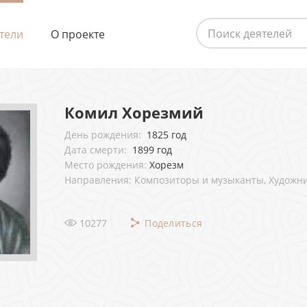
тели
О проекте
Комил Хорезмий
День рождения:
1825 год
Дата смерти:
1899 год
Место рождения:
Хорезм
Направления: Композиторы и музыканты, Художни
10277
Поделиться