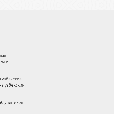
Был
ем и
л узбекские
а узбекский.
50 учеников-