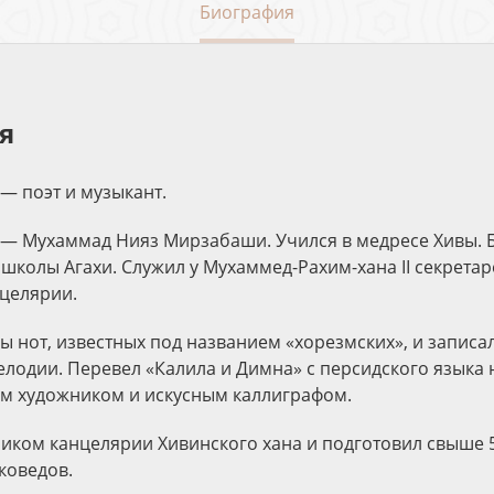
Биография
я
— поэт и музыкант.
— Мухаммад Нияз Мирзабаши. Учился в медресе Хивы. 
школы Агахи. Служил у Мухаммед-Рахим-хана II секретар
целярии.
ы нот, известных под названием «хорезмских», и записа
елодии. Перевел «Калила и Димна» с персидского языка н
м художником и искусным каллиграфом.
иком канцелярии Хивинского хана и подготовил свыше 
коведов.