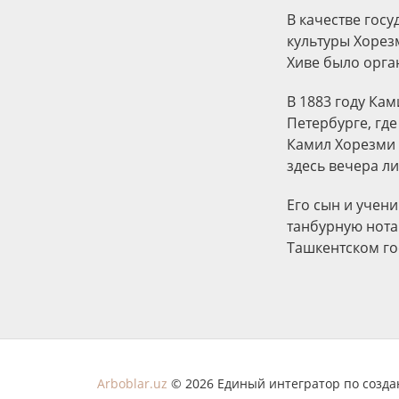
В качестве госу
культуры Хорез
Хиве было орга
В 1883 году Ка
Петербурге, где
Камил Хорезми 
здесь вечера л
Его сын и учен
танбурную нота
Ташкентском го
Arboblar.uz
© 2026 Единый интегратор по созд