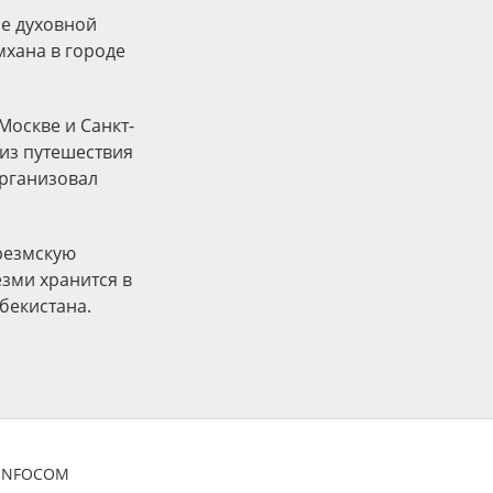
ие духовной
мхана в городе
Москве и Санкт-
 из путешествия
организовал
орезмскую
зми хранится в
бекистана.
ZINFOCOM