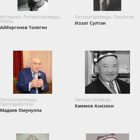
Историки, Литературоведы,
Литературоведы, Писатели
Поэты
Иззат Султaн
Айбергенов Толеген
Литературоведы,
Литературоведы
Преподаватели
Каюмов Азизхон
Мадаев Омунулла