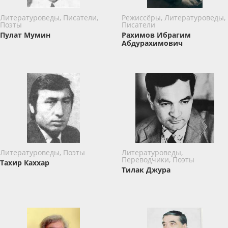
Литературоведы, Писатели,
Режиссёры, Литературоведы,
Поэты
Писатели
Пулат Мумин
Рахимов Ибрагим
Абдурахимович
Литературоведы, Поэты
Литературоведы,
Переводчики, Поэты
Тахир Каххар
Тилак Джура