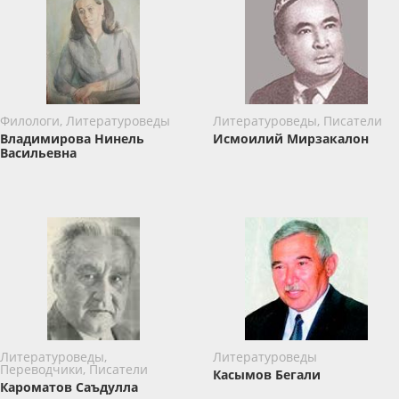
Филологи, Литературоведы
Литературоведы, Писатели
Владимирова Нинель
Исмоилий Мирзакалон
Васильевна
Литературоведы,
Литературоведы
Переводчики, Писатели
Касымов Бегали
Кароматов Саъдулла