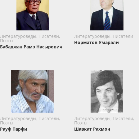
Литературоведы, Писатели,
Литературоведы, Писатели
Поэты
Норматов Умарали
Бабаджан Рамз Насырович
Литературоведы, Писатели,
Литературоведы, Писатели,
Поэты
Поэты
Рауф Парфи
Шавкат Рахмон