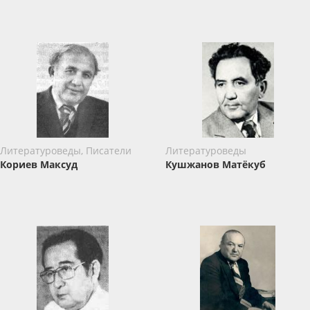
Литературоведы, Писатели
Литературоведы
Кориев Максуд
Кушжанов Матёкуб