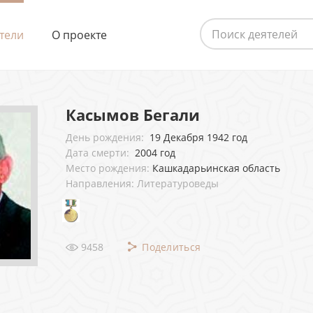
тели
О проекте
Касымов Бегали
День рождения:
19 Декабря 1942 год
Дата смерти:
2004 год
Место рождения:
Кашкадарьинская область
Направления: Литературоведы
9458
Поделиться