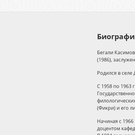
Биографи
Бегали Касимов 
(1986), заслуже
Родился в селе
С 1958 по 1963
Государственно
филологических
(Фикри) и его л
Начиная с 1966
доцентом кафед