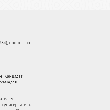
984), профессор
о
е. Кандидат
ухамедов
ателем,
о университета.