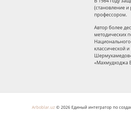
В 1984 году защ
(становление и 
профессором.
Автор более де
методических п
Национального 
классической и
Шермухамедов» (
«Махмудходжа Бе
Arboblar.uz
© 2026 Единый интегратор по созд