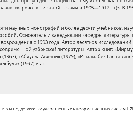
итил докторскую диссертацию на тему «Узбекская поэзия
развитие революционной поэзии в 1905—1917 г.г)». В 198
сяти научных монографий и более десяти учебников, нау
особий. Основатель и заведующий кафедры литературы
возрождения с 1993 года. Автор десятков исследований
 современной узбекской литературы. Автор книг: «Мирм
1967), «Абдулла Авляни» (1979), «Исмаилбек Гаспиринск
хбуди» (1997) и др.
анию и поддержке государственных информационных систем U