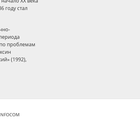
 начало ХХ века
6 году стал
чно-
 периода
 по проблемам
ухсин
ий» (1992),
ZINFOCOM