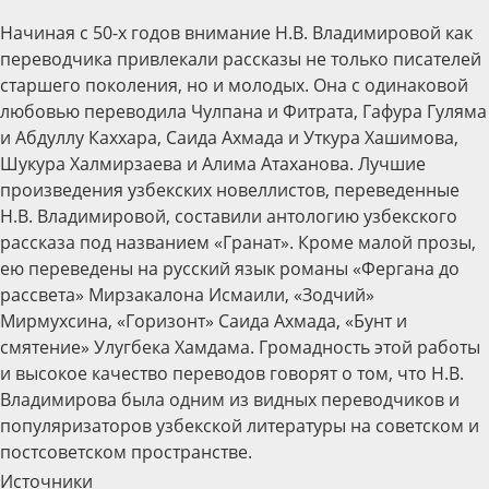
Начиная с 50-х годов внимание Н.В. Владимировой как
переводчика привлекали рассказы не только писателей
старшего поколения, но и молодых. Она с одинаковой
любовью переводила Чулпана и Фитрата, Гафура Гуляма
и Абдуллу Каххара, Саида Ахмада и Уткура Хашимова,
Шукура Халмирзаева и Алима Атаханова. Лучшие
произведения узбекских новеллистов, переведенные
Н.В. Владимировой, составили антологию узбекского
рассказа под названием «Гранат». Кроме малой прозы,
ею переведены на русский язык романы «Фергана до
рассвета» Мирзакалона Исмаили, «Зодчий»
Мирмухсина, «Горизонт» Саида Ахмада, «Бунт и
смятение» Улугбека Хамдама. Громадность этой работы
и высокое качество переводов говорят о том, что Н.В.
Владимирова была одним из видных переводчиков и
популяризаторов узбекской литературы на советском и
постсоветском пространстве.
Источники