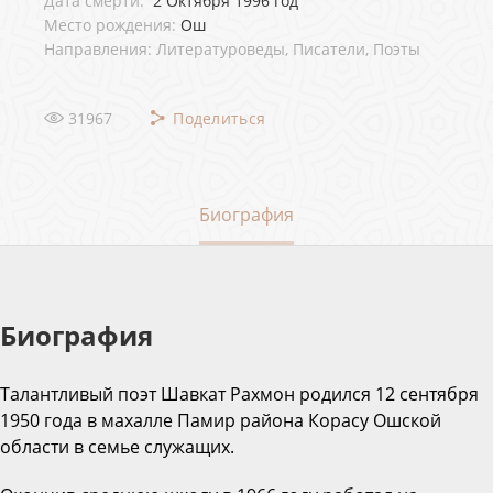
Дата смерти:
2 Октября 1996 год
Место рождения:
Ош
Направления: Литературоведы, Писатели, Поэты
31967
Поделиться
Биография
Биография
Талантливый поэт Шавкат Рахмон родился 12 сентября
1950 года в махалле Памир района Корасу Ошской
области в семье служащих.