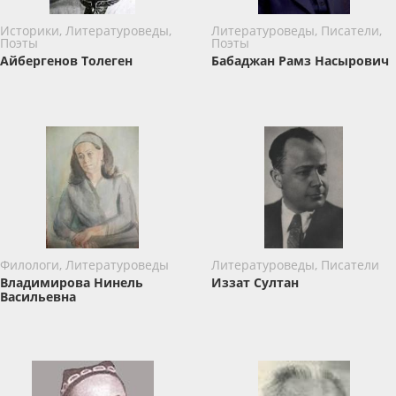
Историки, Литературоведы,
Литературоведы, Писатели,
Поэты
Поэты
Айбергенов Толеген
Бабаджан Рамз Насырович
Филологи, Литературоведы
Литературоведы, Писатели
Владимирова Нинель
Иззат Султaн
Васильевна