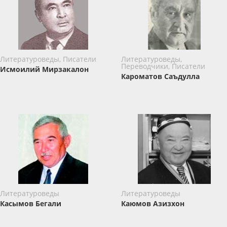
Литературоведы, Писатели
Литературоведы,
Переводчики, Писатели
Исмоилий Мирзакалон
Кароматов Саъдулла
Литературоведы
Литературоведы
Касымов Бегали
Каюмов Азизхон