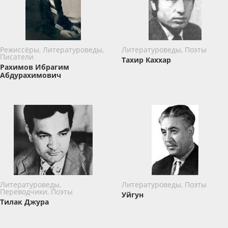
Режиссёры, Литературоведы,
Литературоведы, Поэты
Писатели
Тахир Каххар
Рахимов Ибрагим
Абдурахимович
Литературоведы,
Литературоведы, Поэты
Переводчики, Поэты
Уйгун
Тилак Джура