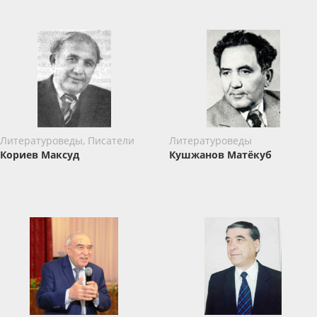
Литературоведы, Писатели
Литературоведы
Кориев Максуд
Кушжанов Матёкуб