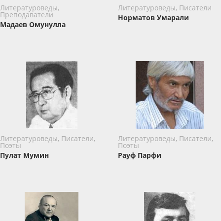
Литературоведы,
Литературоведы, Писатели
Преподаватели
Норматов Умарали
Мадаев Омунулла
Литературоведы, Писатели,
Литературоведы, Писатели,
Поэты
Поэты
Пулат Мумин
Рауф Парфи