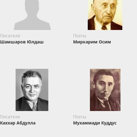
Писатели
Поэты
Шамшаров Юлдаш
Миркарим Осим
Писатели
Поэты
Каххар Абдулла
Мухаммади Куддус