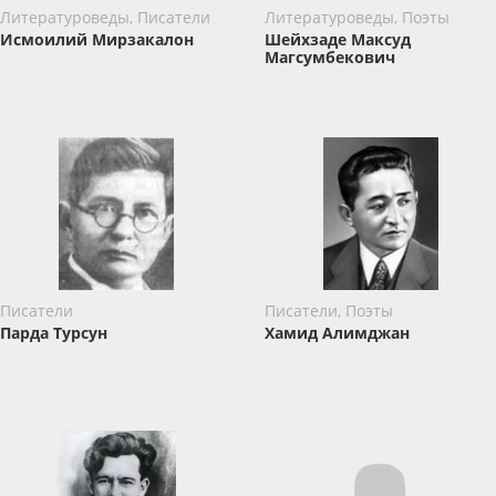
Литературоведы, Писатели
Литературоведы, Поэты
Исмоилий Мирзакалон
Шейхзаде Максуд
Магсумбекович
Писатели
Писатели, Поэты
Парда Турсун
Хамид Алимджан