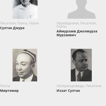
Писатели, Поэты, Герои
Переводчики, Писатели,
Поэты
Султан Джура
Аймурзаев Джолмурза
Мурзаевич
Поэты
Литературоведы, Писатели
Миртемир
Иззат Султaн