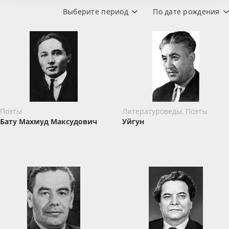
Выберите период
По дате рождения
Поэты
Литературоведы, Поэты
Бату Махмуд Максудович
Уйгун