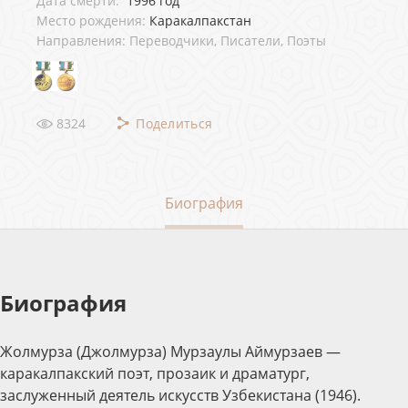
Дата смерти:
1996 год
Место рождения:
Каракалпакстан
Направления: Переводчики, Писатели, Поэты
8324
Поделиться
Биография
Биография
Жолмурза (Джолмурза) Мурзаулы Аймурзаев —
каракалпакский поэт, прозаик и драматург,
заслуженный деятель искусств Узбекистана (1946).