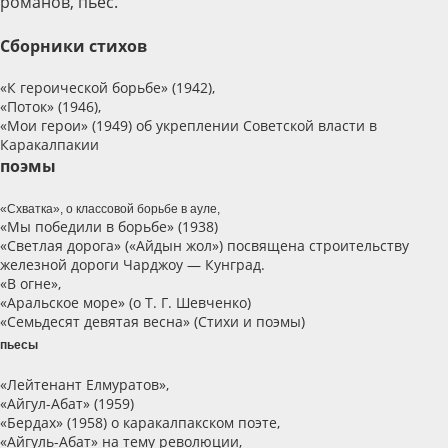
романов, пьес.
Сборники стихов
«К героической борьбе» (1942),
«Поток» (1946),
«Мои герои» (1949) об укреплении Советской власти в
Каракалпакии
поэмы
«Схватка», о классовой борьбе в ауле,
«Мы победили в борьбе» (1938)
«Светлая дорога» («Айдын жол») посвящена строительству
железной дороги Чарджоу — Кунград.
«В огне»,
«Аральское море» (о Т. Г. Шевченко)
«Семьдесят девятая весна» (Стихи и поэмы)
пьесы
«Лейтенант Елмуратов»,
«Айгул-Абат» (1959)
«Бердах» (1958) о каракалпакском поэте,
«Айгуль-Абат» на тему революции,