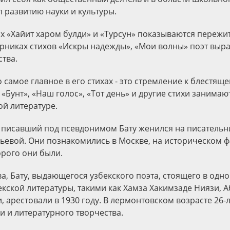
л развитию науки и культуры.
х «Хайит харом булди» и «Турсун» показываются пережи
орниках стихов «Искры надежды», «Мои волны» поэт выра
тва.
 самое главное в его стихах - это стремление к блестящ
«Бунт», «Наш голос», «Тот день» и другие стихи занимаю
ой литературе.
 писавший под псевдонимом Бату женился на писательн
ьевой. Они познакомились в Москве, на историческом ф
орого они были.
, Бату, выдающегося узбекского поэта, стоящего в одно
екской литературы, такими как Хамза Хакимзаде Ниязи, 
 арестовали в 1930 году. В лермонтовском возрасте 26-
и и литературного творчества.