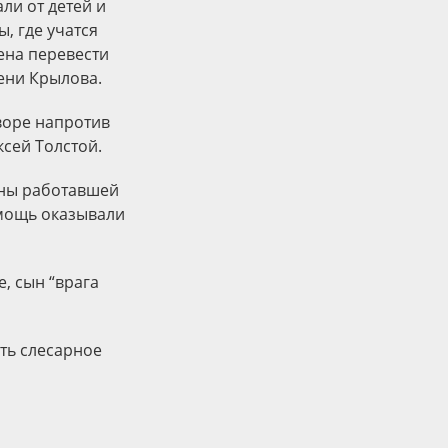
ли от детей и
, где учатся
ена перевести
мени Крылова.
воре напротив
ксей Толстой.
вны работавшей
мощь оказывали
, сын “врага
ть слесарное