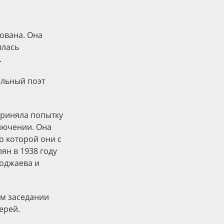
ована. Она
илась
.
ельный поэт
приняла попытку
ключении. Она
о которой они с
ян в 1938 году
Ходжаева и
ом заседании
ерей.