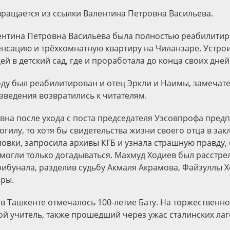
звращается из ссылки Валентина Петровна Васильева.
лентина Петровна Васильева была полностью реабилитир
нсацию и трёхкомнатную квартиру на Чиланзаре. Устро
й в детский сад, где и проработала до конца своих дней
году был реабилитирован и отец Эркли и Наимы, замечат
изведения возвратились к читателям.
на после ухода с поста председателя Узсовпрофа пред
огилу, то хотя бы свидетельства жизни своего отца в за
овки, запросила архивы КГБ и узнала страшную правду, 
могли только догадываться. Махмуд Ходиев был расстрел
рибунала, разделив судьбу Акмаля Акрамова, Файзуллы 
ры.
 в Ташкенте отмечалось 100-летие Бату. На торжественн
ой учитель, также прошедший через ужас сталинских лаг