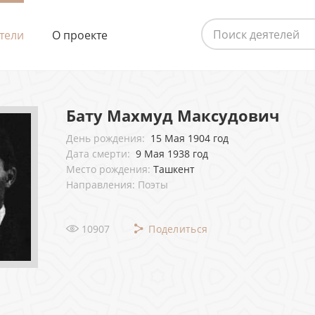
тели
О проекте
Бату Махмуд Максудович
День рождения:
15 Мая 1904 год
Дата смерти:
9 Мая 1938 год
Место рождения:
Ташкент
Направления: Поэты
10907
Поделиться