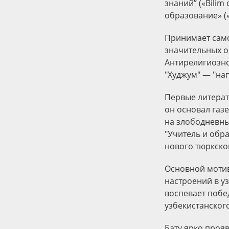
знаний” («Bilim 
образование» («M
Принимает само
значительных о
Антирелигиозно
"Худжум" — "нап
Первые литерату
он основал газ
на злободневны
"Учитель и обр
нового тюркско
Основной мотив
настроений в уз
воспевает побе
узбекистанског
Бату ярко проя