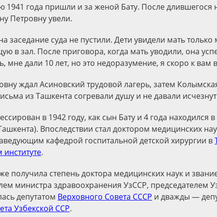
 1941 года пришли и за женой Бату. После длившегося 
ну Петровну увели.
а заседание суда не пустили. Дети увидели мать только
ю в зал. После приговора, когда мать уводили, она успе
ь, мне дали 10 лет, но это недоразумение, я скоро к вам 
овну ждал Асиновский трудовой лагерь, затем Колымская
письма из Ташкента согревали душу и не давали исчезнут
ссирован в 1942 году, как сын Бату и 4 года находился 
Ташкента). Впоследствии стал доктором медицинских нау
аведующим кафедрой госпитальной детской хирургии в
 институте
.
же получила степень доктора медицинских наук и звани
лем министра здравоохранения УзССР, председателем У
лась депутатом
Верховного Совета СССР
и дважды — деп
ета Узбекской ССР
.