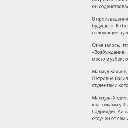
он содействова
В произведения
будущего. В сб
волнующие чувс
Отмечалось, что
«Возбуждение», 
место в узбекск
Махмуд Ходиев,
Петровне Васил
студентами кот
Махмуда Ходиева
классиками узб
Садриддин Айни,
отлучён от семь