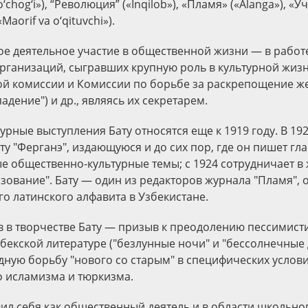
o‘chog‘i»), “Революция” («Inqilob»), «Пламя» («Alanga»), «У
aorif va o‘qituvchi»).
е деятельное участие в общественной жизни — в работе
рганизаций, сыгравших крупную роль в культурной жизн
й комиссии и Комиссии по борьбе за раскрепощение же
адение") и др., являясь их секретарем.
рные выступления Бату относятся еще к 1919 году. В 192
ету "Ферганэ", издающуюся и до сих пор, где он пишет г
е общественно-культурные темы; с 1924 сотрудничает в
азование". Бату — один из редакторов журнала "Пламя", 
го латинского алфавита в Узбекистане.
 в творчестве Бату — призыв к преодолению пессимист
бекской литературе ("безлунные ночи" и "бессолнечные 
дную борьбу "нового со старым" в специфических услов
о исламизма и тюркизма.
вил себя как общественный деятель и в области школьно