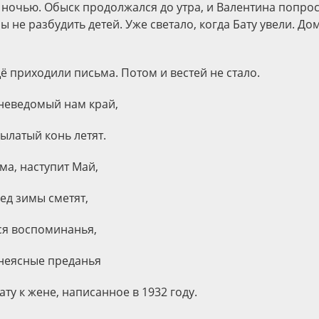
 ночью. Обыск продолжался до утра, и Валентина попро
ы не разбудить детей. Уже светало, когда Бату увели. Д
ё приходили письма. Потом и вестей не стало.
 неведомый нам край,
ылатый конь летят.
ма, наступит Май,
ед зимы сметят,
ся воспоминанья,
неясные преданья
ату к жене, написанное в 1932 году.