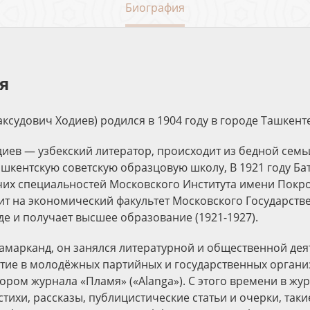
Биография
я
ксудович Ходиев) родился в 1904 году в городе Ташкенте
иев — узбекский литератор, происходит из бедной семьи
ашкентскую советскую образцовую школу, В 1921 году Бат
чих специальностей Московского Института имени Покро
ит на экономический факультет Московского Государств
де и получает высшее образование (1921-1927).
амарканд, он занялся литературной и общественной дея
тие в молодёжных партийных и государственных органи
ором журнала «Пламя» («Alanga»). С этого времени в жу
стихи, рассказы, публицистические статьи и очерки, таки