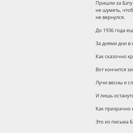
Пришли за Бату
не шуметь, чтоб
не вернулся.
До 1936 года ещ
За днями дни в
Как сказочно кр
Вот кончится зи
Лучи весны и сл
И лишь останут
Как призрачно 
Это из письма Б