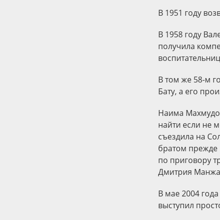
В 1951 году во
В 1958 году Ва
получила компе
воспитательнице
В том же 58-м 
Бату, а его про
Наима Махмудов
найти если не м
съездила на Сол
братом прежде 
по приговору т
Дмитрия Манжа
В мае 2004 года
выступил прост