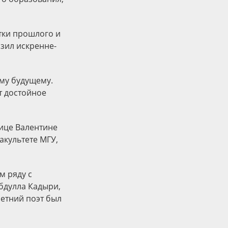
тки прошлого и
зил искренне-
ему будущему.
т достойное
ице Валентине
акультете МГУ,
м ряду с
Абдулла Кадыри,
летний поэт был