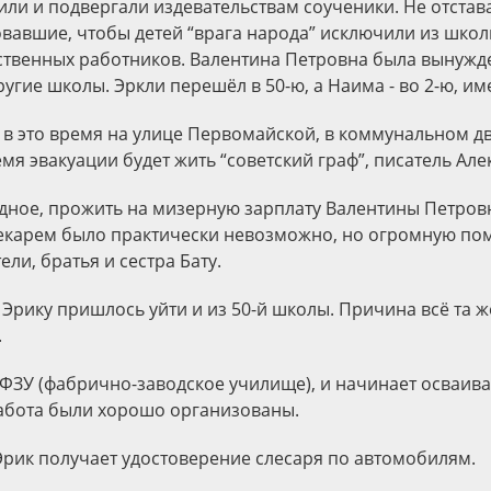
или и подвергали издевательствам соученики. Не отстава
вавшие, чтобы детей “врага народа” исключили из школы
ственных работников. Валентина Петровна была вынужд
ругие школы. Эркли перешёл в 50-ю, а Наима - во 2-ю, и
в это время на улице Первомайской, в коммунальном д
емя эвакуации будет жить “советский граф”, писатель Але
дное, прожить на мизерную зарплату Валентины Петро
екарем было практически невозможно, но огромную по
ели, братья и сестра Бату.
Эрику пришлось уйти и из 50-й школы. Причина всё та же
.
 ФЗУ (фабрично-заводское училище), и начинает осваива
работа были хорошо организованы.
Эрик получает удостоверение слесаря по автомобилям.