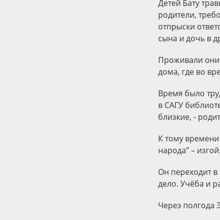
Детей Бату трав
родители, требо
отпрыски ответ
сына и дочь в д
Проживали они 
дома, где во вр
Время было тру
в САГУ библиот
близкие, - родит
К тому времени 
народа” – изгой
Он переходит в
дело. Учёба и 
Через полгода 