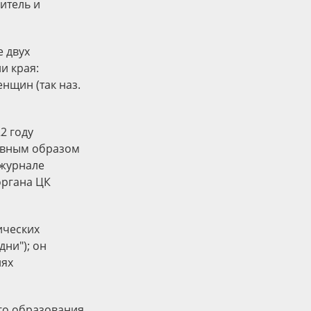
читель и
 двух
и края:
нщин (так наз.
2 году
лавным образом
 журнале
органа ЦК
ических
дни"); он
иях
го образования,