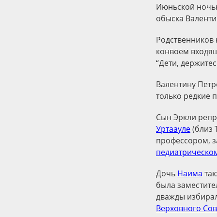
Июньской ночью
обыска Валенти
Родственников н
конвоем входящу
“Дети, держитес
Валентину Петр
только редкие 
Сын Эркли репре
Уртаауле
(близ 
профессором, з
педиатрическом
Дочь
Наима
так
была заместите
дважды избира
Верховного Сов