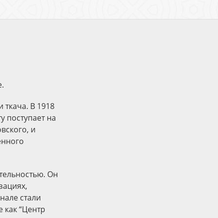
.
 ткача. В 1918
у поступает на
вского, и
енного
тельностью. Он
зациях,
рнале стали
е как “Центр