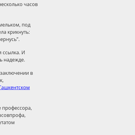
несколько часов
 мельком, под
ла крикнуть:
вернусь”.
 ссылка. И
ь надежде.
в заключении в
к,
Ташкентском
е профессора,
зсовпрофа,
утатом