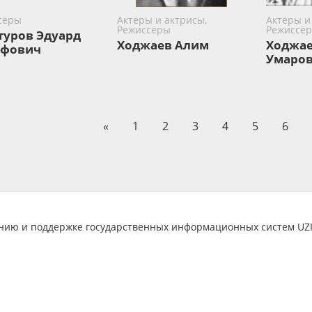
сёры
Актёры и актрисы,
Актёры и
Режиссёры
Режиссё
туров Эдуард
Ходжаев Алим
Ходжае
ифович
Умаро
«
1
2
3
4
5
6
анию и поддержке государственных информационных систем U