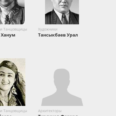
 и Танцовщицы
Художники
 Ханум
Тансыкбаев Урал
 и Танцовщицы
Архитекторы