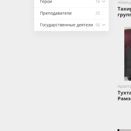
Герои
16
певиц
Тахи
Преподаватели
25
груп
Государственные деятели
56
Архит
Тухт
Рамз