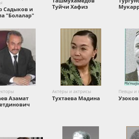
Ташмухамедов
Тургун
ы
Туйчи Хафиз
Мукар
р Садыков и
па "Болалар"
екторы
Актёры и актрисы
Певцы и
аев Азамат
Тухтаева Мадина
Узоко
етдинович