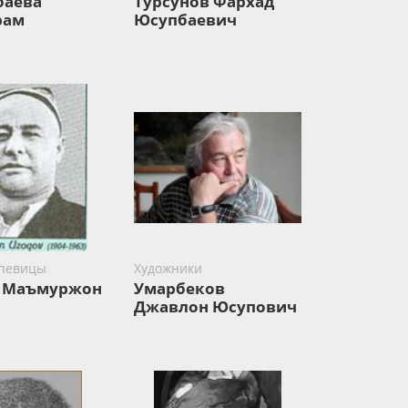
баева
Турсунов Фархад
рам
Юсупбаевич
 певицы
Художники
в Маъмуржон
Умарбеков
Джавлон Юсупович