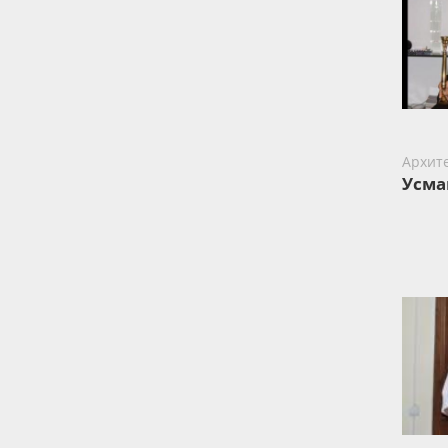
Архит
Усма