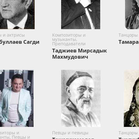
ы и актрисы
Композиторы и
Танцоры
музыканты,
буллаев Сагди
Тамара
Преподаватели
Таджиев Мирсадык
Махмудович
зиторы и
Певцы и певицы
Танцоры
анты, Певцы и