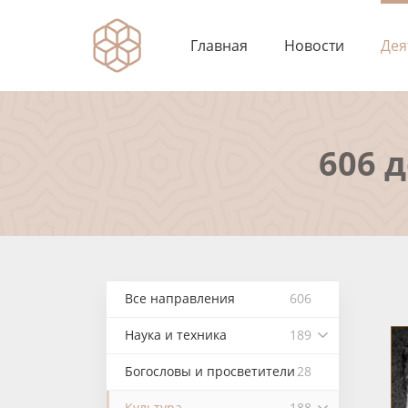
Главная
Новости
Дея
606 
Все направления
606
Наука и техника
189
Богословы и просветители
28
Культура
188