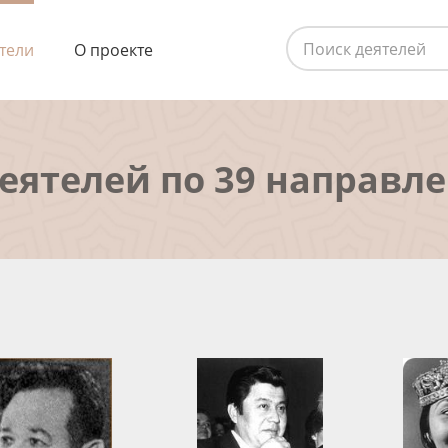
тели
О проекте
деятелей по 39 направл