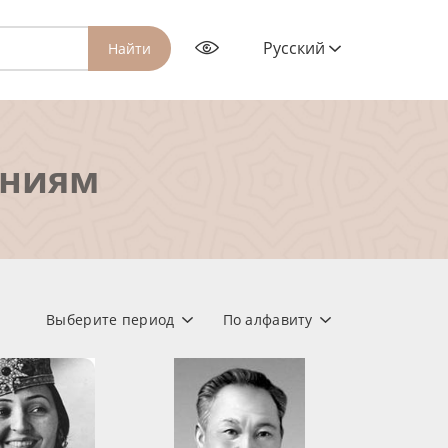
Русский
Найти
ениям
Выберите период
По алфавиту