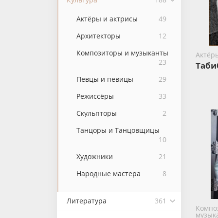
Актёры и актрисы
49
Архитекторы
12
Композиторы и музыканты
Актёр
23
Таби
Певцы и певицы
29
Режиссёры
33
Скульпторы
2
Танцоры и Танцовщицы
10
Художники
21
Народные мастера
8
Литература
361
Компо
музык