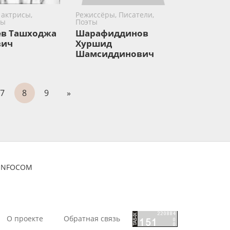
 актрисы,
Режиссёры, Писатели,
ры
Поэты
в Ташходжа
Шарафиддинов
вич
Хуршид
Шамсиддинович
7
8
9
»
ZINFOCOM
О проекте
Обратная связь