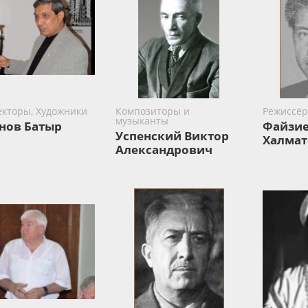
екторы, Художники
Композиторы и
Режиссё
музыканты
нов Батыр
Файзие
Успенский Виктор
Халмат
Александрович