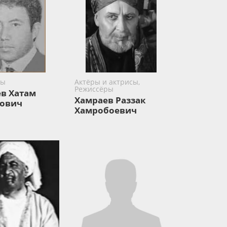
ры
Актёры и актрисы,
Режиссёры
в Хатам
Хамраев Раззак
ович
Хамробоевич