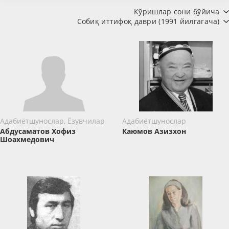
Кўришлар сони бўйича
Собиқ иттифоқ даври (1991 йилгагача)
Адабиётшунослар, Ёзувчилар
Адабиётшунослар
Абдусаматов Хофиз
Каюмов Азизхон
Шоахмедович