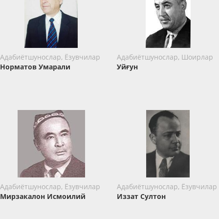
Адабиётшунослар, Ёзувчилар
Адабиётшунослар, Шоирлар
Норматов Умарали
Уйғун
Адабиётшунослар, Ёзувчилар
Адабиётшунослар, Ёзувчилар
Мирзакалон Исмоилий
Иззат Султон