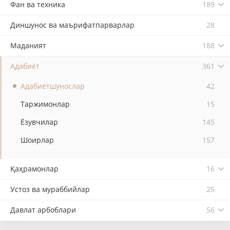
Фан ва техника
189
Диншунос ва маърифатпарварлар
28
Маданият
188
Адабиёт
361
Адабиётшунослар
42
Таржимонлар
15
Ёзувчилар
145
Шоирлар
157
Қаҳрамонлар
16
Устоз ва мураббийлар
25
Давлат арбоблари
56