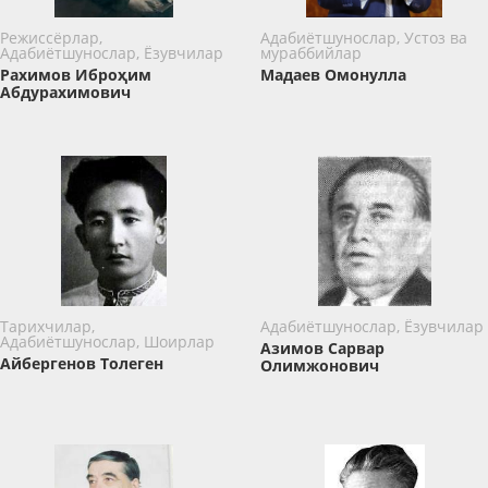
Режиссёрлар,
Адабиётшунослар, Устоз ва
Адабиётшунослар, Ёзувчилар
мураббийлар
Рахимов Иброҳим
Мадаев Омонулла
Абдурахимович
Тарихчилар,
Адабиётшунослар, Ёзувчилар
Адабиётшунослар, Шоирлар
Азимов Сарвар
Айбергенов Толеген
Олимжонович