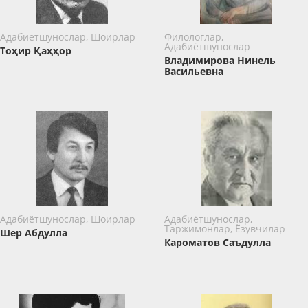
Адабиётшунослар, Шоирлар
Филологлар,
Адабиётшунослар
Тоҳир Қаҳҳор
Владимирова Нинель
Васильевна
Адабиётшунослар, Шоирлар
Адабиётшунослар,
Таржимонлар, Ёзувчилар
Шер Абдулла
Кароматов Саъдулла