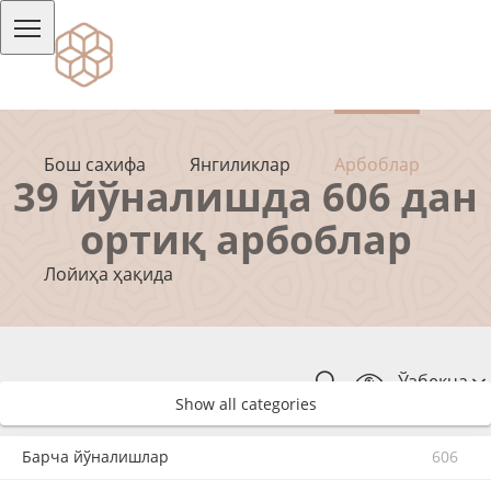
Бош сахифа
Янгиликлар
Арбоблар
39 йўналишда 606 дан
ортиқ арбоблар
Лойиҳа ҳақида
Ўзбекча
Show all categories
Барча йўналишлар
606