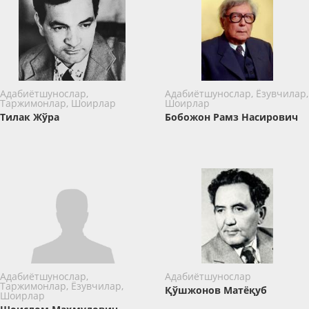
Адабиётшунослар,
Адабиётшунослар, Ёзувчилар,
Таржимонлар, Шоирлар
Шоирлар
Тилак Жўра
Бобожон Рамз Насирович
Адабиётшунослар,
Адабиётшунослар
Таржимонлар, Ёзувчилар,
Қўшжонов Матёқуб
Шоирлар