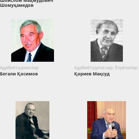
Шоислом Маҳмудович
Шомуҳамедов
Адабиётшунослар
Адабиётшунослар, Ёзувчилар
Бегали Қосимов
Қориев Мақсуд