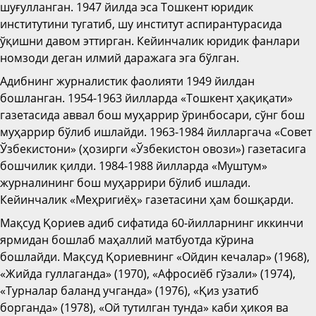
шуғулланган. 1947 йилда эса Тошкент юридик
институтини тугатиб, шу институт аспирантурасида
ўқишни давом эттирган. Кейинчалик юридик фанлари
номзоди деган илмий даражага эга бўлган.
Адибнинг журналистик фаолияти 1949 йилдан
бошланган. 1954-1963 йилларда «Тошкент ҳақиқати»
газетасида аввал бош муҳаррир ўринбосари, сўнг бош
муҳаррир бўлиб ишлайди. 1963-1984 йилларгача «Совет
Ўзбекистони» (ҳозирги «Ўзбекистон овози») газетасига
бошчилик қилди. 1984-1988 йилларда «Муштум»
журналининг бош муҳаррири бўлиб ишлади.
Кейинчалик «Меҳригиёҳ» газетасини ҳам бошқарди.
Мақсуд Қориев адиб сифатида 60-йилларнинг иккинчи
ярмидан бошлаб маҳаллий матбуотда кўрина
бошлайди. Мақсуд Қориевнинг «Ойдин кечалар» (1968),
«Жийда гуллаганда» (1970), «Афросиёб гўзали» (1974),
«Турналар баланд учганда» (1976), «Қиз узатиб
борганда» (1978), «Ой тутилган тунда» каби ҳикоя ва