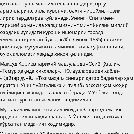
қиссалар тўпламларида ёшлар тақдири, орзу-
армонлари-ю, оила қувончи, бахти чиройли, нозик
лирик пардаларда куйланади. Унинг «Спитамен»
тарихий романида халқимизнинг минг йиллик миллий
озодлик йўлидаги кураши ишонарли тарзда
умумлаштирилган бўлса, «Ибн Сино» (1995) тарихий
романида мусулмон оламининг файласуф ва табиби,
буюк алломаси ҳақида ҳикоя қилинади.
Мақсуд Қориев тарихий мавзуларда «Осиё гўзали»,
«Темур ҳақида ҳикоялар», «Юлдузларда эди хаёли»,
«Қайтар дунё», «Тожмаҳал» сингари қатор бадиалар ҳам
яратган. Унинг «Эзгуликка интилиб» эссеси ҳам моҳир
публицист эканидан далолат беради. У Ўзбекистонда
хизмат кўрсатган маданият ходимидир.
Мустақилликнинг етти йиллигида «Эл-юрт ҳурмати»
ордени билан тақдирланган. У Ўзбекистонда хизмат
кўрсатган маданият ходимидир.
У таваллудининг 80 йиллиги арафасида «Ғазнавийлар»