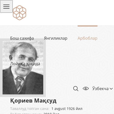
Бош сахифа
Янгиликлар
Арбоблар
Лойиҳа ҳақида
Ўзбекча
Қориев Мақсуд
Таваллуд топган сана:
1 avgust 1926 йил