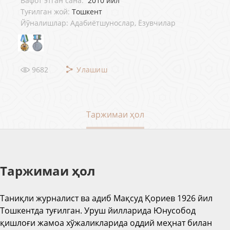
Вафот этган сана:
2010 йил
Туғилган жой:
Тошкент
Йўналишлар: Адабиётшунослар, Ёзувчилар
9682
Улашиш
Таржимаи ҳол
Таржимаи ҳол
Таниқли журналист ва адиб Мақсуд Қориев 1926 йил
Тошкентда туғилган. Уруш йилларида Юнусобод
қишлоғи жамоа хўжаликларида оддий меҳнат билан