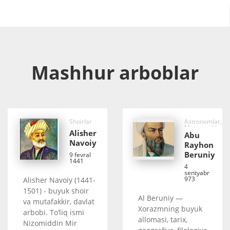
Mashhur arboblar
Shoirlar
Astronomlar,
Matematiklar,
Alisher
Faylasuflar
Abu
Navoiy
Rayhon
Beruniy
9 fevral
1441
4
sentyabr
973
Alisher Navoiy (1441-
1501) - buyuk shoir
Al Beruniy —
va mutafakkir, davlat
Xorazmning buyuk
arbobi. To‘liq ismi
allomasi, tarix,
Nizomiddin Mir