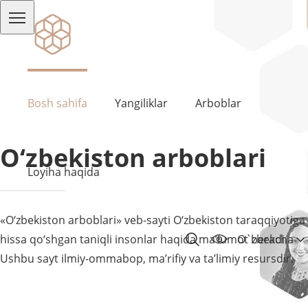
Bosh sahifa
Yangiliklar
Arboblar
O‘zbekiston arboblari
Loyiha haqida
«O‘zbekiston arboblari» veb-sayti O‘zbekiston taraqqiyotiga
hissa qo‘shgan taniqli insonlar haqida ma’lumot beradi.
O`zbekcha
Ushbu sayt ilmiy-ommabop, ma’rifiy va ta’limiy resursdir.