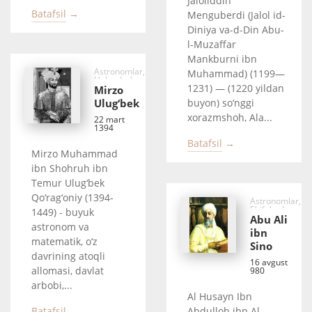
Jaloliddin
Batafsil →
Menguberdi (Jalol id-
Diniya va-d-Din Abu-
l-Muzaffar
Mankburni ibn
Astronomlar,
Muhammad) (1199—
Hukmdorlar
1231) — (1220 yildan
Mirzo
Ulug‘bek
buyon) so‘nggi
xorazmshoh, Ala...
22 mart
1394
Batafsil →
Mirzo Muhammad
ibn Shohruh ibn
Temur Ulug‘bek
Qo‘rag‘oniy (1394-
Astronomlar,
Shifokorlar,
1449) - buyuk
Faylasuflar
Abu Ali
astronom va
ibn
matematik, o‘z
Sino
davrining atoqli
16 avgust
allomasi, davlat
980
arbobi,...
Al Husayn Ibn
Batafsil →
Abdulloh ibn Al-