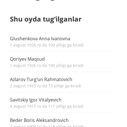
Shu oyda tug‘ilganlar
Glushenkova Anna Ivanovna
1 avgust 1926 го da 100 yilligi ga kiradi
Qoriyev Maqsud
1 avgust 1926 го da 100 yilligi ga kiradi
Azlarov Turg‘un Rahmatovich
2 avgust 1953 го da 73 yilligi ga kiradi
Savitskiy Igor Vitalyevich
4 avgust 1915 го da 111 yilligi ga kiradi
Beder Boris Aleksandrovich
4 avgust 1908 го da 118 yilligi ga kiradi