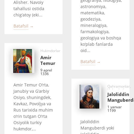
geografiya, filologiya,
Alisher. Navoiy
astronomiya,
tahallusi ostida
matematika,
chig‘atoy (eki...
geodeziya,
mineralogiya,
Batafsil →
farmakologiya,
geologiya va boshqa
ko‘plab fanlarda
oid...
Hukmdorlar
Amir
Batafsil →
Temur
9 aprel
1336
Amir Temur O‘rta,
Qahramonlar,
Hukmdorlar
Janubiy va G‘arbiy
Jaloliddin
Osiyo, shuningdek,
Manguberd
Kavkaz, Povoljya va
1 yanvar
Rus tarixida muhim
1199
o‘rin tutgan O‘rta
Jaloliddin
Osiyolik turkiy
Manguberdi yoki
hukmdor,...