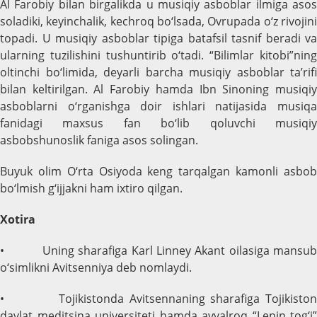
Al Farobiy bilan birgalikda u musiqiy asboblar ilmiga asos
soladiki, keyinchalik, kechroq bo‘lsada, Ovrupada o‘z rivojini
topadi. U musiqiy asboblar tipiga batafsil tasnif beradi va
ularning tuzilishini tushuntirib o‘tadi. “Bilimlar kitobi”ning
oltinchi bo‘limida, deyarli barcha musiqiy asboblar ta’rifi
bilan keltirilgan. Al Farobiy hamda Ibn Sinoning musiqiy
asboblarni o‘rganishga doir ishlari natijasida musiqa
fanidagi maxsus fan bo‘lib qoluvchi musiqiy
asbobshunoslik faniga asos solingan.
Buyuk olim O‘rta Osiyoda keng tarqalgan kamonli asbob
bo‘lmish g‘ijjakni ham ixtiro qilgan.
Xotira
• Uning sharafiga Karl Linney Akant oilasiga mansub
o‘simlikni Avitsenniya deb nomlaydi.
• Tojikistonda Avitsennaning sharafiga Tojikiston
davlat meditsina universiteti hamda avvalroq “Lenin tog‘i”