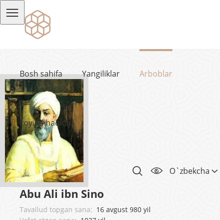
Bosh sahifa
Yangiliklar
Arboblar
Loyiha haqida
O`zbekcha
Abu Ali ibn Sino
Tavallud topgan sana:
16 avgust 980 yil