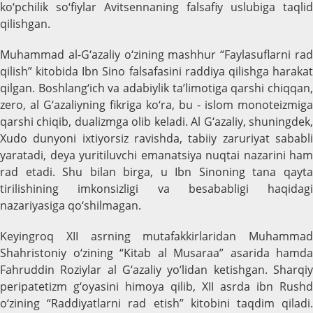
ko‘pchilik so‘fiylar Avitsennaning falsafiy uslubiga taqlid
qilishgan.
Muhammad al-G‘azaliy o‘zining mashhur “Faylasuflarni rad
qilish” kitobida Ibn Sino falsafasini raddiya qilishga harakat
qilgan. Boshlang‘ich va adabiylik ta’limotiga qarshi chiqqan,
zero, al G‘azaliyning fikriga ko‘ra, bu - islom monoteizmiga
qarshi chiqib, dualizmga olib keladi. Al G‘azaliy, shuningdek,
Xudo dunyoni ixtiyorsiz ravishda, tabiiy zaruriyat sababli
yaratadi, deya yuritiluvchi emanatsiya nuqtai nazarini ham
rad etadi. Shu bilan birga, u Ibn Sinoning tana qayta
tirilishining imkonsizligi va besababligi haqidagi
nazariyasiga qo‘shilmagan.
Keyingroq XII asrning mutafakkirlaridan Muhammad
Shahristoniy o‘zining “Kitab al Musaraa” asarida hamda
Fahruddin Roziylar al G‘azaliy yo‘lidan ketishgan. Sharqiy
peripatetizm g‘oyasini himoya qilib, XII asrda ibn Rushd
o‘zining “Raddiyatlarni rad etish” kitobini taqdim qiladi.