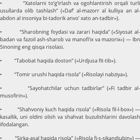
• “Xatolarni to‘g‘irlash va ogohlantirish orqali turli
usullarda olib tashlash” («Daf’ al-mazorr al kulliya an al-
abdon al insoniya bi-tadorik anvo’ xato an-tadbir»).
• “Sharobning foydasi va zarari haqida” («Siyosat al-
badan va fazoil ash-sharob va manofi’ix va mazorix») — Ibn
Sinoning eng qisqa risolasi.
• “Tabobat haqida doston” («Urdjusa fit-tib»).
• “Tomir urushi haqida risola” («Risolayi nabziya»).
• “Sayohatchilar uchun tadbirlar” («Fi tadbir al-
musofirin»).
• “Shahvoniy kuch haqida risola” («Risola fil-l-box») —
kasallik, uni oldini olish va shahvat buzulishlarini davolash
ifodalangan.
• “Sirka-asal haqida risola” («Risola fi-s-sikandjubin») —