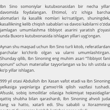
Ibn Sino somoniylar kutubxonasidan bir necha yillar
davomida foydalangan. Ehtimol, o‘z ichiga barcha
alomatlari ila kasallik nomlari ko‘rsatilgan, shuningdek,
kasallikning kelib chiqish sabablari va davosi kabilarni o‘zida
jamlagan umumlashma tibbiyot asarini yaratish g‘oyasi
unda Buxoro kutubxonasida ishlagan yillari uyg‘ongan.
Aynan shu maqsad uchun Ibn Sino turli kitob, referatlardan
parchalar ko‘chirib olgan va ularni umumlashtirgan.
Shunday qilib, Ibn Sinoning eng muhim asari “Tibbiyot fani
qonuni” uchun materiallar tayyorlangan va bu ish ustida u
ko‘p yillar ishlagan.
999 yil otasi Abdulloh ibn Xasan vafot etadi va Ibn Sinoning
yelkasiga yaqinlariga g‘amxo‘rlik qilish vazifasi tushadi.
Afsuski, sobiq ismoilitlar oilasiga hokimiyat tepasidagilar
qattiq shubha bilan qarashardi, Ibn Sinoning ahvoli juda
tang va hatto, xatarli edi. Shu sababli u Xorazmning