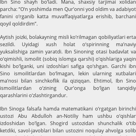
Ibn Sino shayh bo‘ladi. Mana, shaxsiy tarjimai xolidan
parcha: “O‘n yoshimda men Qur’onni yod oldim va adabiyot
fanini o‘rganib katta muvaffaqiyatlarga erishib, barchani
qoyil qoldirdim”.
Aytish joizki, bolakayning misli ko‘rilmagan qobiliyatlari erta
sezildi. Uyidagi xush holat o‘spirinning ma’naviy
yuksalishiga zamin yaratdi. Ibn Sinoning otasi badavlat va
o‘qimishli, ismoilit (sobiq islomga qarshi) o‘qishlariga yaqin
kishi bo‘lganki, uni izdoshlari safiga qo‘shgan. Garchi ibn
Sino ismoilitlardan bo‘lmagan, lekin ularning xutbalari
ma’nosi bilan sinchkoflik ila qiziqqan. Ehtimol, Ibn Sino
ismoilitlardan o‘zining Qur’onga bo‘lgan tanqidiy
qarashlarini o‘zlashtirgandur.
Ibn Sinoga falsafa hamda matematikani o‘rgatgan birinchi
ustozi Abu Abdulloh an-Notiliy ham ushbu o‘qishlar
izdoshidan bo‘lgan. Shogird ustozidan shunchalik o‘tib
ketdiki, savol-javoblari bilan ustozini noqulay ahvolga solib