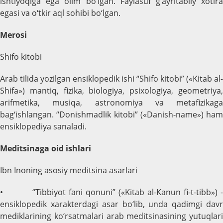
ishtiyoqiga ega olim bo‘lgan. Faylasuf g‘ayritabiiy xotira
egasi va o‘tkir aql sohibi bo‘lgan.
Merosi
Shifo kitobi
Arab tilida yozilgan ensiklopedik ishi “Shifo kitobi” («Kitab al-
Shifa») mantiq, fizika, biologiya, psixologiya, geometriya,
arifmetika, musiqa, astronomiya va metafizikaga
bag‘ishlangan. “Donishmadlik kitobi” («Danish-name») ham
ensiklopediya sanaladi.
Meditsinaga oid ishlari
Ibn Inoning asosiy meditsina asarlari
• “Tibbiyot fani qonuni” («Kitab al-Kanun fi-t-tibb») -
ensiklopedik xarakterdagi asar bo‘lib, unda qadimgi davr
mediklarining ko‘rsatmalari arab meditsinasining yutuqlari