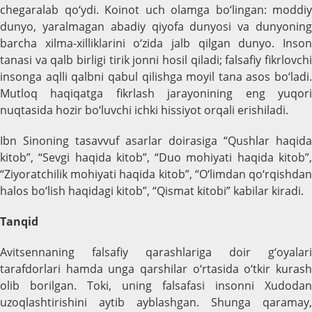
chegaralab qo‘ydi. Koinot uch olamga bo‘lingan: moddiy
dunyo, yaralmagan abadiy qiyofa dunyosi va dunyoning
barcha xilma-xilliklarini o‘zida jalb qilgan dunyo. Inson
tanasi va qalb birligi tirik jonni hosil qiladi; falsafiy fikrlovchi
insonga aqlli qalbni qabul qilishga moyil tana asos bo‘ladi.
Mutloq haqiqatga fikrlash jarayonining eng yuqori
nuqtasida hozir bo‘luvchi ichki hissiyot orqali erishiladi.
Ibn Sinoning tasavvuf asarlar doirasiga “Qushlar haqida
kitob”, “Sevgi haqida kitob”, “Duo mohiyati haqida kitob”,
“Ziyoratchilik mohiyati haqida kitob”, “O‘limdan qo‘rqishdan
halos bo‘lish haqidagi kitob”, “Qismat kitobi” kabilar kiradi.
Tanqid
Avitsennaning falsafiy qarashlariga doir g‘oyalari
tarafdorlari hamda unga qarshilar o‘rtasida o‘tkir kurash
olib borilgan. Toki, uning falsafasi insonni Xudodan
uzoqlashtirishini aytib ayblashgan. Shunga qaramay,