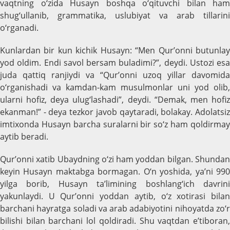
vaqtning o‘zida Husayn boshqa o‘qituvchi bilan ham
shug‘ullanib, grammatika, uslubiyat va arab tillarini
o‘rganadi.
Kunlardan bir kun kichik Husayn: “Men Qur’onni butunlay
yod oldim. Endi savol bersam buladimi?”, deydi. Ustozi esa
juda qattiq ranjiydi va “Qur’onni uzoq yillar davomida
o‘rganishadi va kamdan-kam musulmonlar uni yod olib,
ularni hofiz, deya ulug‘lashadi”, deydi. “Demak, men hofiz
ekanman!” - deya tezkor javob qaytaradi, bolakay. Adolatsiz
imtixonda Husayn barcha suralarni bir so‘z ham qoldirmay
aytib beradi.
Qur’onni xatib Ubaydning o‘zi ham yoddan bilgan. Shundan
keyin Husayn maktabga bormagan. O‘n yoshida, ya’ni 990
yilga borib, Husayn ta’limining boshlang‘ich davrini
yakunlaydi. U Qur’onni yoddan aytib, o‘z xotirasi bilan
barchani hayratga soladi va arab adabiyotini nihoyatda zo‘r
bilishi bilan barchani lol qoldiradi. Shu vaqtdan e’tiboran,