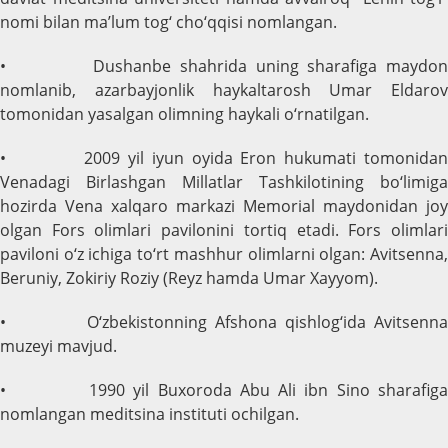
nomi bilan ma’lum tog‘ cho‘qqisi nomlangan.
• Dushanbe shahrida uning sharafiga maydon
nomlanib, azarbayjonlik haykaltarosh Umar Eldarov
tomonidan yasalgan olimning haykali o‘rnatilgan.
• 2009 yil iyun oyida Eron hukumati tomonidan
Venadagi Birlashgan Millatlar Tashkilotining bo‘limiga
hozirda Vena xalqaro markazi Memorial maydonidan joy
olgan Fors olimlari pavilonini tortiq etadi. Fors olimlari
paviloni o‘z ichiga to‘rt mashhur olimlarni olgan: Avitsenna,
Beruniy, Zokiriy Roziy (Reyz hamda Umar Xayyom).
• O‘zbekistonning Afshona qishlog‘ida Avitsenna
muzeyi mavjud.
• 1990 yil Buxoroda Abu Ali ibn Sino sharafiga
nomlangan meditsina instituti ochilgan.