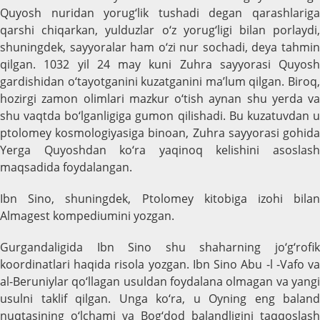
Quyosh nuridan yorug‘lik tushadi degan qarashlariga
qarshi chiqarkan, yulduzlar o‘z yorug‘ligi bilan porlaydi,
shuningdek, sayyoralar ham o‘zi nur sochadi, deya tahmin
qilgan. 1032 yil 24 may kuni Zuhra sayyorasi Quyosh
gardishidan o‘tayotganini kuzatganini ma’lum qilgan. Biroq,
hozirgi zamon olimlari mazkur o‘tish aynan shu yerda va
shu vaqtda bo‘lganligiga gumon qilishadi. Bu kuzatuvdan u
ptolomey kosmologiyasiga binoan, Zuhra sayyorasi gohida
Yerga Quyoshdan ko‘ra yaqinoq kelishini asoslash
maqsadida foydalangan.
Ibn Sino, shuningdek, Ptolomey kitobiga izohi bilan
Almagest kompediumini yozgan.
Gurgandaligida Ibn Sino shu shaharning jo‘g‘rofik
koordinatlari haqida risola yozgan. Ibn Sino Abu -l -Vafo va
al-Beruniylar qo‘llagan usuldan foydalana olmagan va yangi
usulni taklif qilgan. Unga ko‘ra, u Oyning eng baland
nuqtasining o‘lchami va Bog‘dod balandligini taqqoslash