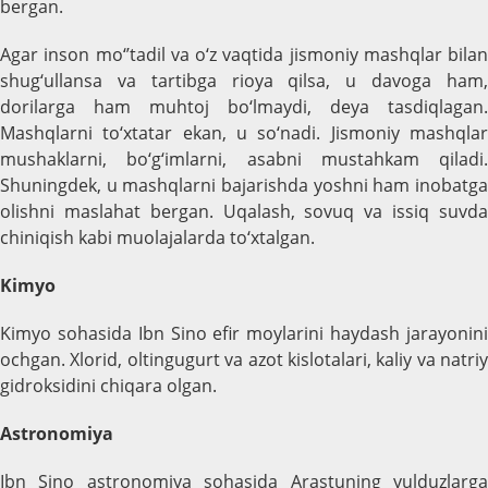
bergan.
Agar inson mo‘’tadil va o‘z vaqtida jismoniy mashqlar bilan
shug‘ullansa va tartibga rioya qilsa, u davoga ham,
dorilarga ham muhtoj bo‘lmaydi, deya tasdiqlagan.
Mashqlarni to‘xtatar ekan, u so‘nadi. Jismoniy mashqlar
mushaklarni, bo‘g‘imlarni, asabni mustahkam qiladi.
Shuningdek, u mashqlarni bajarishda yoshni ham inobatga
olishni maslahat bergan. Uqalash, sovuq va issiq suvda
chiniqish kabi muolajalarda to‘xtalgan.
Kimyo
Kimyo sohasida Ibn Sino efir moylarini haydash jarayonini
ochgan. Xlorid, oltingugurt va azot kislotalari, kaliy va natriy
gidroksidini chiqara olgan.
Astronomiya
Ibn Sino astronomiya sohasida Arastuning yulduzlarga