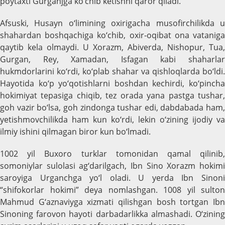
poytaxti Gurganjga ko‘chib ketishni qaror qiladi.
Afsuski, Husayn o‘limining oxirigacha musofirchilikda u
shahardan boshqachiga ko‘chib, oxir-oqibat ona vataniga
qaytib kela olmaydi. U Xorazm, Abiverda, Nishopur, Tua,
Gurgan, Rey, Xamadan, Isfagan kabi shaharlar
hukmdorlarini ko‘rdi, ko‘plab shahar va qishloqlarda bo‘ldi.
Hayotida ko‘p yo‘qotishlarni boshdan kechirdi, ko‘pincha
hokimiyat tepasiga chiqib, tez orada yana pastga tushar,
goh vazir bo‘lsa, goh zindonga tushar edi, dabdabada ham,
yetishmovchilikda ham kun ko‘rdi, lekin o‘zining ijodiy va
ilmiy ishini qilmagan biror kun bo‘lmadi.
1002 yil Buxoro turklar tomonidan qamal qilinib,
somoniylar sulolasi ag‘darilgach, Ibn Sino Xorazm hokimi
saroyiga Urganchga yo‘l oladi. U yerda Ibn Sinoni
“shifokorlar hokimi” deya nomlashgan. 1008 yil sulton
Mahmud G‘aznaviyga xizmati qilishgan bosh tortgan Ibn
Sinoning farovon hayoti darbadarlikka almashadi. O‘zining