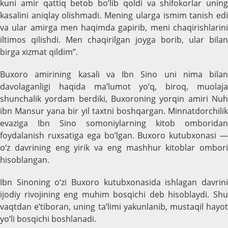
kuni amir qattiq betob bo‘lib qoldi va shifokorlar uning
kasalini aniqlay olishmadi. Mening ularga ismim tanish edi
va ular amirga men haqimda gapirib, meni chaqirishlarini
iltimos qilishdi. Men chaqirilgan joyga borib, ular bilan
birga xizmat qildim”.
Buxoro amirining kasali va Ibn Sino uni nima bilan
davolaganligi haqida ma’lumot yo‘q, biroq, muolaja
shunchalik yordam berdiki, Buxoroning yorqin amiri Nuh
ibn Mansur yana bir yil taxtni boshqargan. Minnatdorchilik
evaziga Ibn Sino somoniylarning kitob omboridan
foydalanish ruxsatiga ega bo‘lgan. Buxoro kutubxonasi —
o‘z davrining eng yirik va eng mashhur kitoblar ombori
hisoblangan.
Ibn Sinoning o‘zi Buxoro kutubxonasida ishlagan davrini
ijodiy rivojining eng muhim bosqichi deb hisoblaydi. Shu
vaqtdan e’tiboran, uning ta’limi yakunlanib, mustaqil hayot
yo‘li bosqichi boshlanadi.