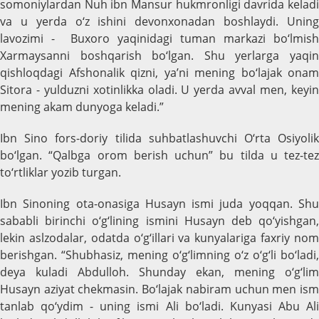
somoniylardan Nuh ibn Mansur hukmronligi davrida keladi
va u yerda o‘z ishini devonxonadan boshlaydi. Uning
lavozimi - Buxoro yaqinidagi tuman markazi bo‘lmish
Xarmaysanni boshqarish bo‘lgan. Shu yerlarga yaqin
qishloqdagi Afshonalik qizni, ya’ni mening bo‘lajak onam
Sitora - yulduzni xotinlikka oladi. U yerda avval men, keyin
mening akam dunyoga keladi.”
Ibn Sino fors-doriy tilida suhbatlashuvchi O‘rta Osiyolik
bo‘lgan. “Qalbga orom berish uchun” bu tilda u tez-tez
to‘rtliklar yozib turgan.
Ibn Sinoning ota-onasiga Husayn ismi juda yoqqan. Shu
sababli birinchi o‘g‘lining ismini Husayn deb qo‘yishgan,
lekin aslzodalar, odatda o‘g‘illari va kunyalariga faxriy nom
berishgan. “Shubhasiz, mening o‘g‘limning o‘z o‘g‘li bo‘ladi,
deya kuladi Abdulloh. Shunday ekan, mening o‘g‘lim
Husayn aziyat chekmasin. Bo‘lajak nabiram uchun men ism
tanlab qo‘ydim - uning ismi Ali bo‘ladi. Kunyasi Abu Ali