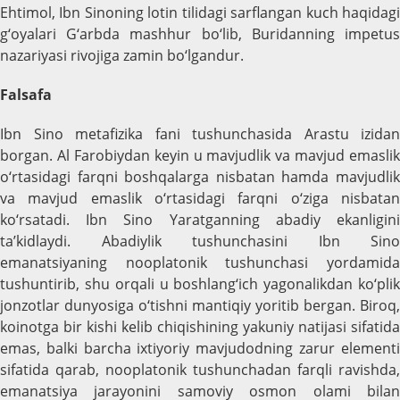
Ehtimol, Ibn Sinoning lotin tilidagi sarflangan kuch haqidagi
g‘oyalari G‘arbda mashhur bo‘lib, Buridanning impetus
nazariyasi rivojiga zamin bo‘lgandur.
Falsafa
Ibn Sino metafizika fani tushunchasida Arastu izidan
borgan. Al Farobiydan keyin u mavjudlik va mavjud emaslik
o‘rtasidagi farqni boshqalarga nisbatan hamda mavjudlik
va mavjud emaslik o‘rtasidagi farqni o‘ziga nisbatan
ko‘rsatadi. Ibn Sino Yaratganning abadiy ekanligini
ta’kidlaydi. Abadiylik tushunchasini Ibn Sino
emanatsiyaning nooplatonik tushunchasi yordamida
tushuntirib, shu orqali u boshlang‘ich yagonalikdan ko‘plik
jonzotlar dunyosiga o‘tishni mantiqiy yoritib bergan. Biroq,
koinotga bir kishi kelib chiqishining yakuniy natijasi sifatida
emas, balki barcha ixtiyoriy mavjudodning zarur elementi
sifatida qarab, nooplatonik tushunchadan farqli ravishda,
emanatsiya jarayonini samoviy osmon olami bilan