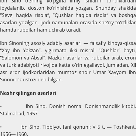
Ibn Sino o‘zining ko‘pgina ilmiy ishlarini to‘rtliklardan
foydalanib, doston ko‘rinishida yozgan. Shunday shaklda
“Sevgi haqida risola”, “Qushlar haqida risola” va boshqa
asarlari yozilgan. Ijodi namunalari orasida she’riy to‘rtliklar
hamda ruboilar ham uchrab turadi.
Ibn Sinoning asosiy adabiy asarlari — falsafiy kinoya-qissa
“Xay ibn Yakzan”, yigirmata ikki misrali “Qushlar” bayti,
“Salomon va Absal”. Mazkur asarlar va ruboilar arab, eron
va turk adabiyoti rivojida katta o‘rin egallaydi. Jumladan, XII
asr eron ijodkorlaridan mumtoz shoir Umar Xayyom Ibn
Sinoni o‘z ustozi deb bilgan.
Nashr qilingan asarlari
• Ibn Sino. Donish noma. Donishmandlik kitobi.
Stalinabad, 1957.
• Ibn Sino. Tibbiyot fani qonuni: V 5 t. — Toshkent,
1956—1960.