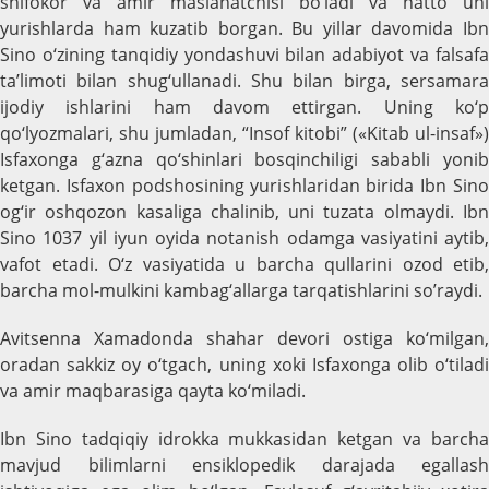
shifokor va amir maslahatchisi bo‘ladi va hatto uni
yurishlarda ham kuzatib borgan. Bu yillar davomida Ibn
Sino o‘zining tanqidiy yondashuvi bilan adabiyot va falsafa
ta’limoti bilan shug‘ullanadi. Shu bilan birga, sersamara
ijodiy ishlarini ham davom ettirgan. Uning ko‘p
qo‘lyozmalari, shu jumladan, “Insof kitobi” («Kitab ul-insaf»)
Isfaxоnga g‘azna qo‘shinlari bosqinchiligi sababli yonib
ketgan. Isfaxon podshosining yurishlaridan birida Ibn Sino
og‘ir oshqozon kasaliga chalinib, uni tuzata olmaydi. Ibn
Sino 1037 yil iyun oyida notanish odamga vasiyatini aytib,
vafot etadi. O‘z vasiyatida u barcha qullarini ozod etib,
barcha mol-mulkini kambag‘allarga tarqatishlarini so’raydi.
Avitsenna Xamadonda shahar devori ostiga ko‘milgan,
oradan sakkiz oy o‘tgach, uning xoki Isfaxonga olib o‘tiladi
va amir maqbarasiga qayta ko‘miladi.
Ibn Sino tadqiqiy idrokka mukkasidan ketgan va barcha
mavjud bilimlarni ensiklopedik darajada egallash