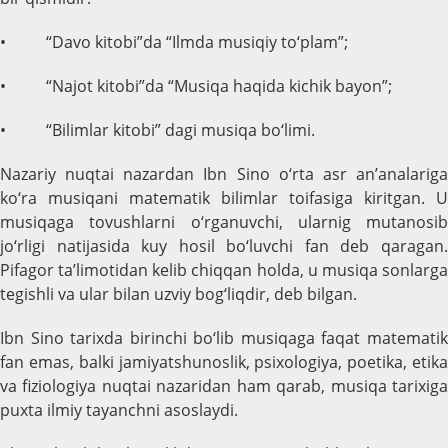
• “Davo kitobi”da “Ilmda musiqiy to‘plam”;
• “Najot kitobi”da “Musiqa haqida kichik bayon”;
• “Bilimlar kitobi” dagi musiqa bo‘limi.
Nazariy nuqtai nazardan Ibn Sino o‘rta asr an’analariga
ko‘ra musiqani matematik bilimlar toifasiga kiritgan. U
musiqaga tovushlarni o‘rganuvchi, ularnig mutanosib
jo‘rligi natijasida kuy hosil bo‘luvchi fan deb qaragan.
Pifagor ta’limotidan kelib chiqqan holda, u musiqa sonlarga
tegishli va ular bilan uzviy bog‘liqdir, deb bilgan.
Ibn Sino tarixda birinchi bo‘lib musiqaga faqat matematik
fan emas, balki jamiyatshunoslik, psixologiya, poetika, etika
va fiziologiya nuqtai nazaridan ham qarab, musiqa tarixiga
puxta ilmiy tayanchni asoslaydi.