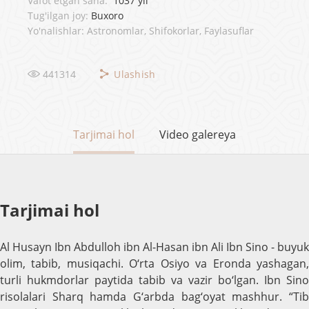
Vafot etgan sana:
1037 yil
Tug'ilgan joy:
Buxoro
Yo'nalishlar: Astronomlar, Shifokorlar, Faylasuflar
441314
Ulashish
Tarjimai hol
Video galereya
Tarjimai hol
Al Husayn Ibn Abdulloh ibn Al-Hasan ibn Ali Ibn Sino - buyuk
olim, tabib, musiqachi. O‘rta Osiyo va Eronda yashagan,
turli hukmdorlar paytida tabib va vazir bo‘lgan. Ibn Sino
risolalari Sharq hamda G‘arbda bag‘oyat mashhur. “Tib