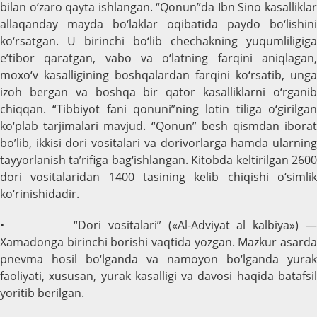
bilan o‘zaro qayta ishlangan. “Qonun”da Ibn Sino kasalliklar
allaqanday mayda bo‘laklar oqibatida paydo bo‘lishini
ko‘rsatgan. U birinchi bo‘lib chechakning yuqumliligiga
e’tibor qaratgan, vabo va o‘latning farqini aniqlagan,
moxo‘v kasalligining boshqalardan farqini ko‘rsatib, unga
izoh bergan va boshqa bir qator kasalliklarni o‘rganib
chiqqan. “Tibbiyot fani qonuni”ning lotin tiliga o‘girilgan
ko‘plab tarjimalari mavjud. “Qonun” besh qismdan iborat
bo’lib, ikkisi dori vositalari va dorivorlarga hamda ularning
tayyorlanish ta’rifiga bag‘ishlangan. Kitobda keltirilgan 2600
dori vositalaridan 1400 tasining kelib chiqishi o‘simlik
ko‘rinishidadir.
• “Dori vositalari” («Al-Adviyat al kalbiya») —
Xamadonga birinchi borishi vaqtida yozgan. Mazkur asarda
pnevma hosil bo‘lganda va namoyon bo‘lganda yurak
faoliyati, xususan, yurak kasalligi va davosi haqida batafsil
yoritib berilgan.