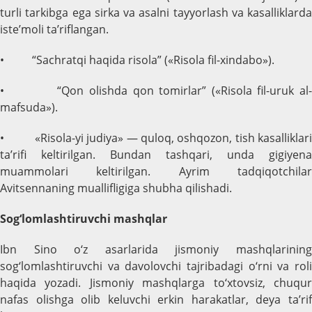
turli tarkibga ega sirka va asalni tayyorlash va kasalliklarda
iste’moli ta’riflangan.
• “Sachratqi haqida risola” («Risola fil-xindabo»).
• “Qon olishda qon tomirlar” («Risola fil-uruk al-
mafsuda»).
• «Risola-yi judiya» — quloq, oshqozon, tish kasalliklari
ta’rifi keltirilgan. Bundan tashqari, unda gigiyena
muammolari keltirilgan. Ayrim tadqiqotchilar
Avitsennaning muallifligiga shubha qilishadi.
Sog‘lomlashtiruvchi mashqlar
Ibn Sino o‘z asarlarida jismoniy mashqlarining
sog‘lomlashtiruvchi va davolovchi tajribadagi o‘rni va roli
haqida yozadi. Jismoniy mashqlarga to‘xtovsiz, chuqur
nafas olishga olib keluvchi erkin harakatlar, deya ta’rif