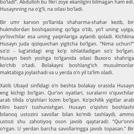
bo‘ladi”. Abdulloh bu fikri zoye ekanligini bilmagan ham edi.
Husaynning na o‘g‘li, na oilasi bo‘ladi.
Bir umr karvon yo‘llarida shaharma-shahar kezib, bir
hukmdordan boshqasining qo‘liga o‘tib, yo‘l uning uyiga,
yo‘lovchilar esa uning yaqinlariga aylanib qoladi. Kichkina
Husayn juda qiziquvchan yigitcha bo‘lgan. “Nima uchun?”
so‘zi - lug‘atidagi eng ko‘p ishlatiladigan so‘z bo‘lgan.
Husayn besh yoshga to‘lganida oilasi Buxoro shahriga
ko‘chib o‘tadi. Bolakayni boshlang‘ich musulmonlar
maktabiga joylashadi va u yerda o‘n yil ta’lim oladi.
Xatib Ubayd sinfidagi o‘n beshta bolakay orasida Husayn
eng kichigi bo‘lgan. Qur’on oyatlari, suralarni o‘quvchilar
arab tilida o‘qishlari lozim bo‘lgan. Ko‘pchilik yigitlar arab
tilini bazo‘r tushunishgan. Husayn o‘qishni boshlashi
bilanoq ustozini savollar bilan ko‘mib tashlaydi, ammo
ustozi shu zahotiyoq oson javob qaytaradi: “Qur’onni
o‘rgan. U yerdan barcha savollaringga javob topasan.” Bir