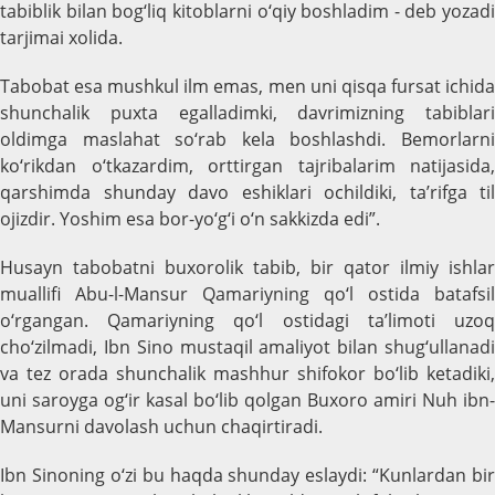
tabiblik bilan bog‘liq kitoblarni o‘qiy boshladim - deb yozadi
tarjimai xolida.
Tabobat esa mushkul ilm emas, men uni qisqa fursat ichida
shunchalik puxta egalladimki, davrimizning tabiblari
oldimga maslahat so‘rab kela boshlashdi. Bemorlarni
ko‘rikdan o‘tkazardim, orttirgan tajribalarim natijasida,
qarshimda shunday davo eshiklari ochildiki, ta’rifga til
ojizdir. Yoshim esa bor-yo‘g‘i o‘n sakkizda edi”.
Husayn tabobatni buxorolik tabib, bir qator ilmiy ishlar
muallifi Abu-l-Mansur Qamariyning qo‘l ostida batafsil
o‘rgangan. Qamariyning qo‘l ostidagi ta’limoti uzoq
cho‘zilmadi, Ibn Sino mustaqil amaliyot bilan shug‘ullanadi
va tez orada shunchalik mashhur shifokor bo‘lib ketadiki,
uni saroyga og‘ir kasal bo‘lib qolgan Buxoro amiri Nuh ibn-
Mansurni davolash uchun chaqirtiradi.
Ibn Sinoning o‘zi bu haqda shunday eslaydi: “Kunlardan bir