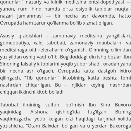
qonunlari” nazariy va klinik meditsina entsiklopediyasi —
yunon, rum, hind hamda o‘rta osiyolik tabiblar nuqtai-
nazari jamlanmasi — bir necha asr davomida, hatto
Ovrupada ham zarur qo‘llanma bo‘lib xizmat qilgan.
Asosiy qiziqishlari - zamonaviy meditsina yangiliklari,
gomeopatiya, xalq tabobati, zamonaviy manbalarni va
meditsinaga oid referatlarni o‘rganish. Olimning o‘limidan
yuz yildan oshiq vaqt o‘tib, Bog‘doddagi din ishqibozlari Ibn
Sinoning falsafiy kitoblarini yoqib yuborishadi, oradan yana
bir necha asr o‘tgach, Ovrupada katta dastgoh ixtiro
qilingach, “Tib qonunlari” kitobining katta beshta tomi
nashrdan chiqarilgan. Bu - Injildan keyingi nashrdan
chiqqan ikkinchi kitob bo‘ladi.
Tabobat ilmining sultoni bo‘lmish Ibn Sino Buxoro
yaqinidagi Afshona qishlog‘ida tug‘ilgan. Bizning
vaqtimizgacha yetib kelgan o‘zi haqidagi tarjimai xolida
yozishicha, “Otam Balxdan bo‘lgan va u yerdan Buxoroga