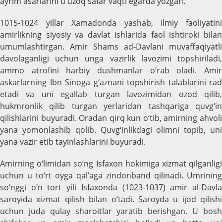
ayrim asarlarini u uzoq safar vaqti egarda yozgan.
1015-1024 yillar Xamadonda yashab, ilmiy faoliyatini
amirlikning siyosiy va davlat ishlarida faol ishtiroki bilan
umumlashtirgan. Amir Shams ad-Davlani muvaffaqiyatli
davоlaganligi uchun unga vazirlik lavozimi topshiriladi,
ammo atrofini harbiy dushmanlar o‘rab oladi. Amir
askarlarning Ibn Sinoga g‘aznani topshirish talablarini rad
etadi va uni egallab turgan lavozimidan ozod qilib,
hukmronlik qilib turgan yerlaridan tashqariga quvg‘in
qilishlarini buyuradi. Oradan qirq kun o‘tib, amirning ahvoli
yana yomonlashib qolib. Quvg‘inlikdagi olimni topib, uni
yana vazir etib tayinlashlarini buyuradi.
Amirning o‘limidan so‘ng Isfaxon hokimiga xizmat qilganligi
uchun u to‘rt oyga qal’aga zindonband qilinadi. Umrining
so‘nggi o‘n tort yili Isfaxonda (1023-1037) amir al-Davla
saroyida xizmat qilish bilan o‘tadi. Saroyda u ijod qilishi
uchun juda qulay sharoitlar yaratib berishgan. U bosh