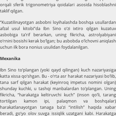
orqali sferik trigonometriya qoidalari asosida hisoblashni
taklif qilgan.
“Kuzatilinayotgan asbobni loyihalashda boshqa usullardan
afzal usul kitobi”da Ibn Sino o‘zi ixtiro qilgan kuzatuv
asbobiga ta’rif berarkan, uning fikricha, astrolyabiyani
o‘rnini bosishi kerak bo‘lgan; bu asbobda o‘lchovni aniqlash
uchun ilk bora nonius usulidan foydalanilgan.
Mexanika
Ibn Sino to‘plangan (yoki qayd qilingan) kuch nazariyasiga
katta xissa qo‘shgan. Bu - o‘rta asr harakat nazariyasi bo‘lib,
tana sarf qilgan harakat (keyinroq impetus nomini olgan)
shunday kuchki, u tashqi manbalardan to‘plangan. Uning
fikricha, “harakatga keltiruvchi kuch” (inson qo‘li, tarang
tortilgan kamon ipi, palaqmon va boshqalar)
harakatlanayotgan tanaga ba’zi “intilish” haqida xabar
beradi, go‘yo olov suvga issiqlik uzatgani kabi. Harakatga