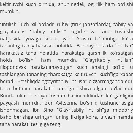
keltiruvchi kuch o‘rnida, shuningdek, og‘irlik ham bo‘lishi
mumkin.
“Intilish” uch xil bo‘ladi: ruhiy (tirik jonzotlarda), tabiiy va
g‘ayritabiiy. “Tabiiy intilish” og‘irlik va tana tushishi
natijasida yuzaga keladi, ya’ni Arastu ta’limotiga ko‘ra
tananing tabiiy harakat holatida. Bunday holatda “intilish”
harakatsiz tana holatida harakatga qarshilik ko‘rsatgan
holda bo‘lishi ham mumkin. “G‘ayritabiiy intilish”
filoponovsk harakatlanayotgan kuch analogi bo‘lib, u
tashlangan tananing “harakatga keltiruvchi kuch”iga xabar
beradi. Bo‘shliqda “g‘ayritabiiy intilish” o‘zgarmaganda edi,
tana betinim harakatni amalga oshira olgan bo‘lar edi.
Bunda olim inersiya tushunchasini oldindan ko‘rganligini
payqash mumkin, lekin Avitsenna bo‘shliq tushunchasiga
ishonmagan. Ibn Sino “G‘ayritabiiy intilish”ga miqdoriy
baho berishga uringan: uning fikriga ko‘ra, u vazn hamda
tana harakati tezligiga teng.