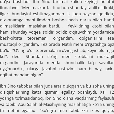
qo‘ya boshladi. Ibn Sino tarjimai xolida keyingi holatni
ifodalaydi: “Men mazkur ta’rif uchun shunday tahlil qildimki,
ilgari bundayini eshitmaganman. U juda xayron qoldida,
ota-onamga meni ilmdan boshqa hech narsa bilan band
qilmasliklarini maslahat berdi. ... Yevklidning kitobi bilan
ham shunday voqea soldir bo‘ldi: o‘qituvchim yordamida
besh-oltitta teoremani o‘rgandim, qolganlarini esa
mustaqil o‘rgandim. Tez orada Natili meni o‘rgatishga ojiz
bo‘ldi. “O‘zing o‘qi, teoremalarni o‘zing ishlab, keyin oldimga
kel”, dedi. Shundan so‘ng men kitoblarni mustaqil
o‘rgandim. Jarayonda menda shunchalik ko‘p savollar
uyg‘onardiki, ularga javobni ustozim ham bilmay, oxir-
oqibat mendan olgan”.
Ibn Sino tabobat bilan juda erta qiziqqan va bu soha uning
qiziqishlarining katta qismini egallay boshlaydi. Xali 12
yoshga to‘lmasidanoq, Ibn Sino o‘sha vaqtlarning faylasufi
va tabibi Abu Salah al-Masihiyning maslahatiga ko‘ra uning
ta’limotini egalladi. “So‘ngra men tabiblikka ixlos qo‘yib,