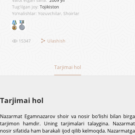
Vafot etgan sana:
2009 yil
Tug'ilgan joy:
Tojikiston
Yo'nalishlar: Yozuvchilar, Shoirlar
15347
Ulashish
Tarjimai hol
Tarjimai hol
Nazarmat Egamnazarov shoir va nosir bo‘lishi bilan birga
tarjimon hamdir. Uning tarjimalari talaygina. Nazarmat
nosir sifatida ham barakali ijod qilib kelmoqda. Nazarmatga