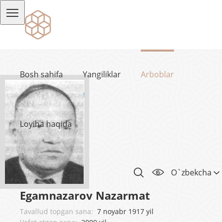
Bosh sahifa
Yangiliklar
Arboblar
Loyiha haqida
O`zbekcha
Egamnazarov Nazarmat
Tavallud topgan sana:
7 noyabr 1917 yil