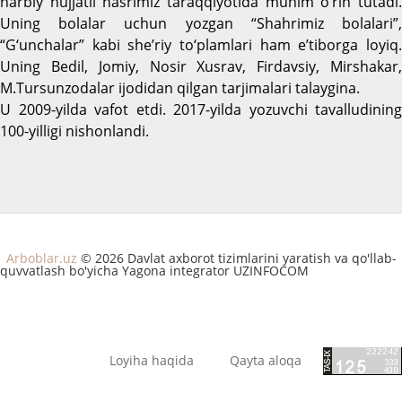
harbiy hujjatli nasrimiz taraqqiyotida muhim o‘rin tutadi.
Uning bolalar uchun yozgan “Shahrimiz bolalari”,
“G‘unchalar” kabi she’riy to‘plamlari ham e’tiborga loyiq.
Uning Bedil, Jomiy, Nosir Xusrav, Firdavsiy, Mirshakar,
M.Tursunzodalar ijodidan qilgan tarjimalari talaygina.
U 2009-yilda vafot etdi. 2017-yilda yozuvchi tavalludining
100-yilligi nishonlandi.
Arboblar.uz
© 2026 Davlat axborot tizimlarini yaratish va qo'llab-
quvvatlash bo'yicha Yagona integrator UZINFOCOM
Loyiha haqida
Qayta aloqa