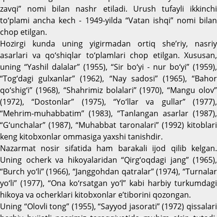
zavqi” nomi bilan nashr etiladi. Urush tufayli ikkinchi
to‘plami ancha kech - 1949-yilda “Vatan ishqi” nomi bilan
chop etilgan.
Hozirgi kunda uning yigirmadan ortiq she’riy, nasriy
asarlari va qo‘shiqlar to‘plamlari chop etilgan. Xususan,
uning “Yashil dalalar” (1955), “Sir bo‘yi - nur bo‘yi” (1959),
“Tog‘dagi gulxanlar” (1962), “Nay sadosi” (1965), “Bahor
qo‘shig‘i” (1968), “Shahrimiz bolalari” (1970), “Mangu olov”
(1972), “Dostonlar” (1975), “Yo‘llar va gullar” (1977),
“Mehrim-muhabbatim” (1983), “Tanlangan asarlar (1987),
“G‘unchalar” (1987), “Muhabbat taronalari” (1992) kitoblari
keng kitobxonlar ommasiga yaxshi tanishdir.
Nazarmat nosir sifatida ham barakali ijod qilib kelgan.
Uning ocherk va hikoyalaridan “Qirg‘oqdagi jang” (1965),
“Burch yo‘li” (1966), “Janggohdan qatralar” (1974), “Turnalar
yo‘li” (1977), “Ona ko‘rsatgan yo‘l” kabi harbiy turkumdagi
hikoya va ocherklari kitobxonlar e’tiborini qozongan.
Uning “Olovli tong” (1955), “Sayyod jasorati” (1972) qissalari