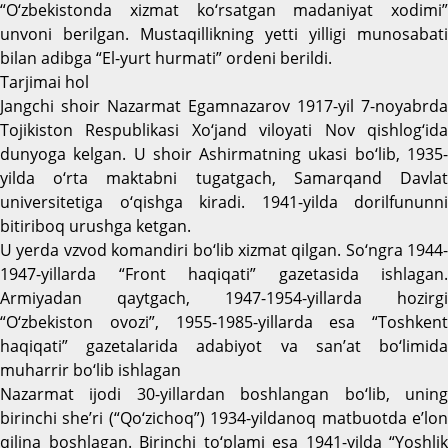
“O‘zbekistonda xizmat ko‘rsatgan madaniyat xodimi”
unvoni berilgan. Mustaqillikning yetti yilligi munosabati
bilan adibga “El-yurt hurmati” ordeni berildi.
Tarjimai hol
Jangchi shoir Nazarmat Egamnazarov 1917-yil 7-noyabrda
Tojikiston Respublikasi Xo‘jand viloyati Nov qishlog‘ida
dunyoga kelgan. U shoir Ashirmatning ukasi bo‘lib, 1935-
yilda o‘rta maktabni tugatgach, Samarqand Davlat
universitetiga o‘qishga kiradi. 1941-yilda dorilfununni
bitiriboq urushga ketgan.
U yerda vzvod komandiri bo‘lib xizmat qilgan. So‘ngra 1944-
1947-yillarda “Front haqiqati” gazetasida ishlagan.
Armiyadan qaytgach, 1947-1954-yillarda hozirgi
“O‘zbekiston ovozi”, 1955-1985-yillarda esa “Toshkent
haqiqati” gazetalarida adabiyot va san’at bo‘limida
muharrir bo‘lib ishlagan
Nazarmat ijodi 30-yillardan boshlangan bo‘lib, uning
birinchi she’ri (“Qo‘zichoq”) 1934-yildanoq matbuotda e’lon
qilina boshlagan. Birinchi to‘plami esa 1941-yilda “Yoshlik