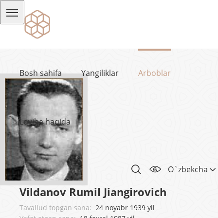
Bosh sahifa
Yangiliklar
Arboblar
Loyiha haqida
O`zbekcha
Vildanov Rumil Jiangirovich
Tavallud topgan sana:
24 noyabr 1939 yil