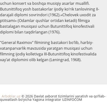
uchun konsert va boshqa musiqiy asarlar muallifi.
Butunittifoq yosh bastakorlar ijodiy ko‘rik tanlovining II-
darajali diplomi sovrindori (1962).«Chelovek uxodit za
ptitsami» (Odamlar qushlar ortidan ketadi) filmiga
bastalagan musiqasi uchun Butunittifoq kinofestivali
diplomi bilan taqdirlangan (1976).
"General Raximov" filmining bastakori bo‘lib, harbiy-
vatanparvarlik mavzusida yaratgan musiqasi uchun
filmning ijodiy kolletivga III-Butunittifoq kinofestivalida
xay’at diplomini olib kelgan (Leningrad, 1968).
Arboblar.uz
© 2026 Davlat axborot tizimlarini yaratish va qo'llab-
quvvatlash bo'yicha Yagona integrator UZINFOCOM