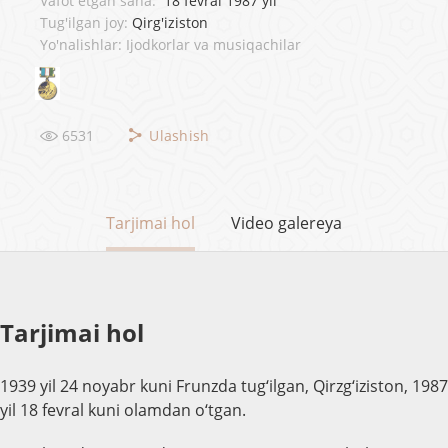
Vafot etgan sana:
18 fevral 1987 yil
Tug'ilgan joy:
Qirg'iziston
Yo'nalishlar: Ijodkorlar va musiqachilar
6531
Ulashish
Tarjimai hol
Video galereya
Tarjimai hol
1939 yil 24 noyabr kuni Frunzda tug‘ilgan, Qi
r
zg‘iziston, 1987
yil 18 fevral kuni olamdan o‘tgan.