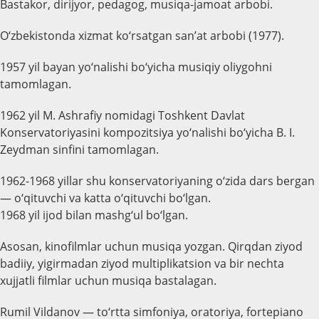
Bastakor, dirijyor, pedagog, musiqa-jamoat arbobi.
O‘zbekistonda xizmat ko‘rsatgan san’at arbobi (1977).
1957 yil bayan yo‘nalishi bo‘yicha musiqiy oliygohni
tamomlagan.
1962 yil M. Ashrafiy nomidagi Toshkent Davlat
Konservatoriyasini kompozitsiya yo‘nalishi bo‘yicha B. I.
Zeydman sinfini tamomlagan.
1962-1968 yillar shu konservatoriyaning o‘zida dars bergan
— o‘qituvchi va katta o‘qituvchi bo‘lgan.
1968 yil ijod bilan mashg‘ul bo‘lgan.
Asosan, kinofilmlar uchun musiqa yozgan. Qirqdan ziyod
badiiy, yigirmadan ziyod multiplikatsion va bir nechta
xujjatli filmlar uchun musiqa bastalagan.
Rumil Vildanov — to‘rtta simfoniya, oratoriya, fortepiano