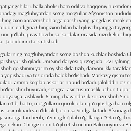
aqat jangchilari, balki aholisi ham odil va haqqoniy hukmdo
onadagi mag‘lubiyatdan so‘ng mo‘g‘ullar Afg‘oniston hududin
Chingizxon xorazmshohlarga qarshi yangi jangda ishtirok et
oliddin endigina Chingizxon bilan hal qiluvchi jangga tayyorg
uni qo‘llab-quvvatlovchi sarkardalar orasida nizo kelib chiq
ar Jaloliddinni tark etishadi.
g‘ularning mag‘lubiyatidan so‘ng boshqa kuchlar boshida C
 qarshi yurish qiladi. Uni Sind daryosi qirg‘og‘ida 1221 yilnin
hoh qo‘shinini yarim oy shaklida tizib, daryoni ikki tarafdan
qa yopishadi va tez orada halok bo‘lishadi. Markaziy qismi to
qiladi, ammo ko‘plab askarlar nobud bo‘ladi. Jaloliddin o‘zi
o‘ktirishni buyuradi, so‘ngra, asir tushmaslik uchun tulpori 
a qoyasiga tashlaydi. 6 ming chavandozlik xorazmshoh Sind
an o‘tib, hatto, mo‘g‘ullarni quroli bilan qo‘rqitishga ham u
asi asir olinadi va o‘ldiralid, o‘zi esa Sindga ketadi. Afsonaga
asoratiga tan berib, o‘zining ko‘plab o‘g‘illariga: “Ota o‘g‘i
 degan ekan. Chingizxonni ta’qib etish uchun Balo noyon va B