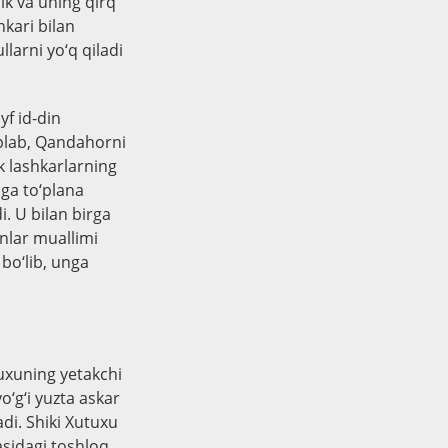
lik va uning qirq
hkari bilan
larni yo‘q qiladi
f id-din
o‘plab, Qandahorni
k lashkarlarning
ga to‘plana
i. U bilan birga
onlar muallimi
bo‘lib, unga
tuxuning yetakchi
o‘g‘i yuzta askar
adi. Shiki Xutuxu
rasidagi toshloq