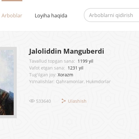
Arboblar
Loyiha haqida
Jaloliddin Manguberdi
Tavallud topgan sana:
1199 yil
Vafot etgan sana:
1231 yil
Tug'ilgan joy:
Xorazm
Yo'nalishlar: Qahramonlar, Hukmdorlar
533640
Ulashish