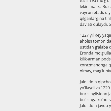
tuzish va mo‘g‘ul 
lekin malika Rusu
vayron etadi, u y
qilganlargina tiri
davlati qulaydi. 
1227 yil Rey yaqi
aholisi tomonida
ustidan g‘alaba q
Eronda mo‘g‘ulla
kilik-arman pods
xorazmshohga qa
olmay, mag‘lubiy
Jaloliddin qipcho
yo‘llaydi va 1220
bor singlisidan j
bo‘lishga ko‘ndi
Jaloliddin javob