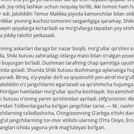
i. Joy otliq lashkar uchun noqulay bo‘lib, ikki tomon ham 
 edi. Jaloliddin Temur Malikka piyoda kamonchilar bilan oldin
liklar yovning kuchsiz tomonini sezganligiga qaramay, Shiki
, keyin qoyalarga ko‘tariladi va mo‘g‘ullarga tepadan yoy otis
a jiddiy talofot yetkazadi.
inning askarlari daraga bir nazar boqib, mo‘g‘ullar qo‘shini 
da, Shiki Xutuxu zahiradagi otlarga mato bilan o‘ralgan poxo
ni buyurgan bo‘ladi. Dushman tarafning chap qanotiga uyush
ostida qoladi. Shunda Shiki Xutuxu dushmanga aylanasiga h
uradi. Biroq, o‘y-yoylar do‘li va qoyatoshli yon-atrof mo‘g‘ul
. Jaloliddin o‘z jangchilarini egarlatadi va qo‘shimcha hujumga 
tirilgan hamladan mo‘g‘ullar qocha boshlaydi. Xorazmshoh 
i Xutuxu o‘zining yarim qo‘shinidan ayriladi. (Afg‘oniston: A
idan Tolibonlargacha bo‘lgan jangchilar tarixi. — M.: nashr
chilarning ta’kidlashicha, Chingizxonning G‘arbga o‘tishi dav
ul jangchilarining tor-mor etilishi ularning O‘rta Osiyo, Er
anglari ichida yagona yirik mag‘lubiyati bo‘lgan.