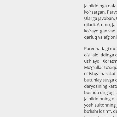
Jaloliddinga naf
ko‘rsatgan. Parv
Ularga javoban, 
qiladi. Ammo, Jal
ko‘rayotgan vaqt 
qarluq va afg‘onl
Parvonadagi mo‘
o‘zi Jaloliddinga
ushlaydi. Xorazms
Mo‘g‘ullar to‘siq
o‘tishga harakat 
butunlay suvga ch
daryosining katt
boshqa qirg‘og‘id
Jaloliddinning oil
yosh sultonning j
bo‘lishi lozim”,