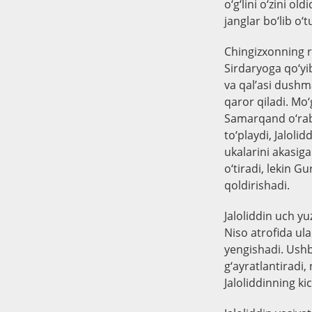
o‘g‘lini o‘zini o
janglar bo‘lib o‘
Chingizxonning r
Sirdaryoga qo‘yib
va qal’asi dushm
qaror qiladi. Mo‘
Samarqand o‘rab 
to‘playdi, Jaloli
ukalarini akasig
o‘tiradi, lekin 
qoldirishadi.
Jaloliddin uch yu
Niso atrofida ula
yengishadi. Ushb
g‘ayratlantiradi,
Jaloliddinning ki