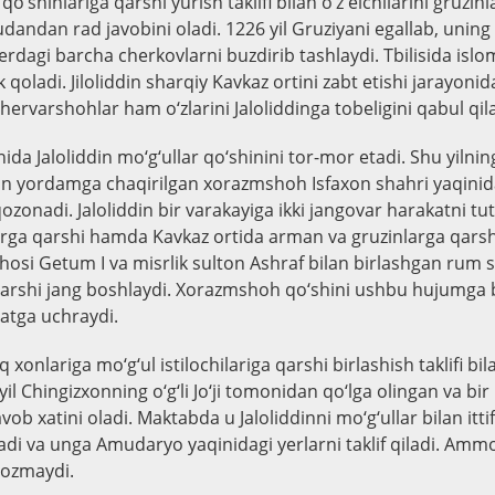
qo‘shinlariga qarshi yurish taklifi bilan o‘z elchilarini gruzin
dandan rad javobini oladi. 1226 yil Gruziyani egallab, uning p
erdagi barcha cherkovlarni buzdirib tashlaydi. Tbilisida islo
k qoladi. Jiloliddin sharqiy Kavkaz ortini zabt etishi jarayonid
Shervarshohlar ham o‘zlarini Jaloliddinga tobeligini qabul qila
nida Jaloliddin mo‘g‘ullar qo‘shinini tor-mor etadi. Shu yilnin
n yordamga chaqirilgan xorazmshoh Isfaxon shahri yaqinida
ozonadi. Jaloliddin bir varakayiga ikki jangovar harakatni tut
rga qarshi hamda Kavkaz ortida arman va gruzinlarga qarsh
hosi Getum I va misrlik sulton Ashraf bilan birlashgan rum 
rshi jang boshlaydi. Xorazmshoh qo‘shini ushbu hujumga
atga uchraydi.
q xonlariga mo‘g‘ul istilochilariga qarshi birlashish taklifi b
 yil Chingizxonning o‘g‘li Jo‘ji tomonidan qo‘lga olingan va bir
avob xatini oladi. Maktabda u Jaloliddinni mo‘g‘ullar bilan it
radi va unga Amudaryo yaqinidagi yerlarni taklif qiladi. Am
 yozmaydi.