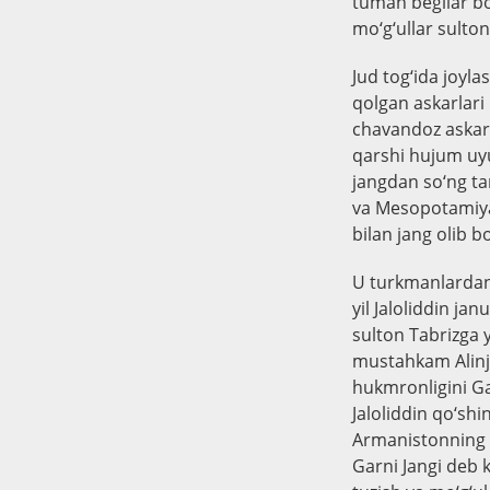
tuman begilar bo
mo‘g‘ullar sulton 
Jud tog‘ida joyl
qolgan askarlari 
chavandoz askarn
qarshi hujum uyus
jangdan so‘ng ta
va Mesopotamiyag
bilan jang olib b
U turkmanlardan 
yil Jaloliddin ja
sulton Tabrizga 
mustahkam Alinjo 
hukmronligini Ga
Jaloliddin qo‘sh
Armanistonning D
Garni Jangi deb 