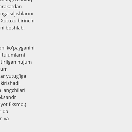
harakatdan
ga siljishlarini
 Xutuxu birinchi
hni boshlab,
soni ko‘payganini
l tulumlarni
tirilgan hujum
ujum
lar yutug‘iga
kirishadi.
jangchilari
leksandr
iyot Eksmo.)
rida
on va