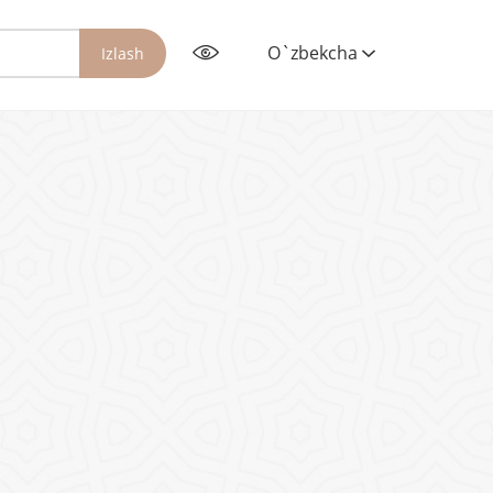
O`zbekcha
Izlash