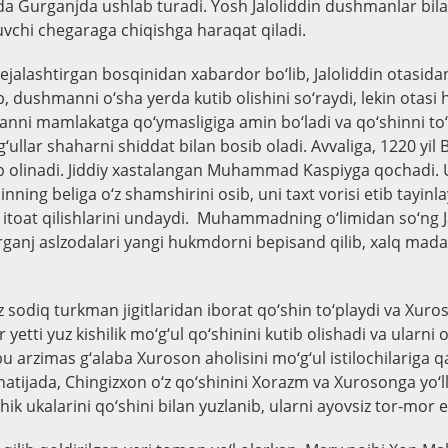
ldida Gurganjda ushlab turadi. Yosh Jaloliddin dushmanlar bila
tuvchi chegaraga chiqishga haraqat qiladi.
ejalashtirgan bosqinidan xabardor bo‘lib, Jaloliddin otasidan
, dushmanni o‘sha yerda kutib olishini so‘raydi, lekin otasi
anni mamlakatga qo‘ymasligiga amin bo‘ladi va qo‘shinni to
g‘ullar shaharni shiddat bilan bosib oladi. Avvaliga, 1220 yil
olinadi. Jiddiy xastalangan Muhammad Kaspiyga qochadi. Uc
ddinning beliga o‘z shamshirini osib, uni taxt vorisi etib tayin
a itoat qilishlarini undaydi. Muhammadning o‘limidan so‘ng J
Gurganj aslzodalari yangi hukmdorni bepisand qilib, xalq ma
z sodiq turkman jigitlaridan iborat qo‘shin to‘playdi va Xuros
r yetti yuz kishilik mo‘g‘ul qo‘shinini kutib olishadi va ularni
u arzimas g‘alaba Xuroson aholisini mo‘g‘ul istilochilariga q
 natijada, Chingizxon o‘z qo‘shinini Xorazm va Xurosonga yo‘l
chik ukalarini qo‘shini bilan yuzlanib, ularni ayovsiz tor-mor e