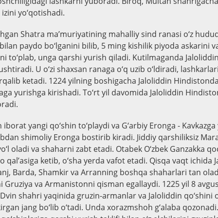
shchiligidagi lashkarni yuboradi. Biroq, Multan shahrigacha
izini yo‘qotishadi.
ashgan Shatra ma’muriyatining mahalliy sind ranasi o‘z hudud
bilan paydo bo‘lganini bilib, 5 ming kishilik piyoda askarini v
i to‘plab, unga qarshi yurish qiladi. Kutilmaganda Jaloliddi
htiradi. U o‘zi shaxsan ranaga o‘q uzib o‘ldiradi, lashkarlar
rqalib ketadi. 1224 yilning boshigacha Jaloliddin Hindistond
a yurishga kirishadi. To‘rt yil davomida Jaloliddin Hindisto
oradi.
iborat yangi qo‘shin to‘playdi va G‘arbiy Eronga - Kavkazga y
nubdan shimoliy Eronga bostirib kiradi. Jiddiy qarshiliksiz Mar
yo‘l oladi va shaharni zabt etadi. Otabek O‘zbek Ganzakka qo
qal’asiga ketib, o‘sha yerda vafot etadi. Qisqa vaqt ichida J
nj, Barda, Shamkir va Arranning boshqa shaharlari tan oladi
ini Gruziya va Armanistonni qisman egallaydi. 1225 yil 8 avgu
vin shahri yaqinida gruzin-armanlar va Jaloliddin qo‘shini o
kirgan jang bo‘lib o‘tadi. Unda xorazmshoh g‘alaba qozonadi. 