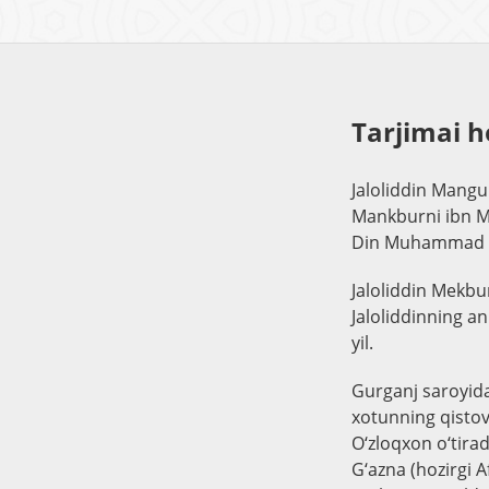
Tarjimai h
Jaloliddin Mangu
Mankburni ibn M
Din Muhammad II 
Jaloliddin Mekbur
Jaloliddinning a
yil.
Gurganj saroyida
xotunning qistov
O‘zloqxon o‘tirad
G‘azna (hozirgi 