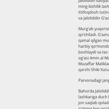
Jaloliddin vasiya
ming kishilik las
ittifoqdosh tutin
va Jaloliddin G‘a
Murg‘ab yuqorisi
qo‘shiladi. G‘azn
qamal qilgan mo‘
harbiy qo‘mondon
boshlaydi va tez 
og‘asi Amin al M
Muzaffar Malikla
qarshi Shiki Xutu
Parvonadagi jan
Bahorda Jaloliddi
lashkariga duch k
jon saqlab qoladi
o‘zining bor qo‘s