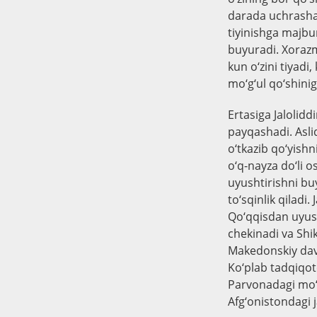
darada uchrashad
tiyinishga majbur
buyuradi. Xorazm
kun o‘zini tiyadi
mo‘g‘ul qo‘shinig
Ertasiga Jalolidd
payqashadi. Asli
o‘tkazib qo‘yish
o‘q-nayza do‘li 
uyushtirishni buy
to‘sqinlik qiladi
Qo‘qqisdan uyush
chekinadi va Shik
Makedonskiy davr
Ko‘plab tadqiqot
Parvonadagi mo‘g‘
Afg‘onistondagi j