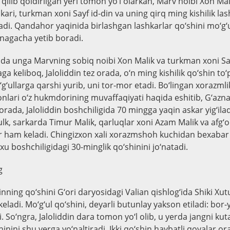
t qilib qoldirilgan yeri tomon yo‘l olarkan, Marv noibi Xon Ma
hkari, turkman xoni Sayf id-din va uning qirq ming kishilik las
adi. Qandahor yaqinida birlashgan lashkarlar qo‘shini mo‘g‘ul
znagacha yetib boradi.
da unga Marvning sobiq noibi Xon Malik va turkman xoni Say
aga keliboq, Jaloliddin tez orada, o‘n ming kishilik qo‘shin t
g‘ullarga qarshi yurib, uni tor-mor etadi. Bo‘lingan xorazmli
lari o‘z hukmdorining muvaffaqiyati haqida eshitib, G‘azna
orada, Jaloliddin boshchiligida 70 mingga yaqin askar yig‘ilad
ulk, sarkarda Timur Malik, qarluqlar xoni Azam Malik va afg‘
r ham keladi. Chingizxon xali xorazmshoh kuchidan bexabar 
xu boshchiligidagi 30-minglik qo‘shinini jo‘natadi.
g
nning qo‘shini G‘ori daryosidagi Valian qishlog‘ida Shiki Xu
eladi. Mo‘g‘ul qo‘shini, deyarli butunlay yakson etiladi: bor-y
. So‘ngra, Jaloliddin dara tomon yo‘l olib, u yerda jangni kut
hinini shu yerga yo‘naltiradi. Ikki qo‘shin haybatli qoyalar o