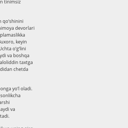
n tinimsiz
 qo‘shinini
 himoya devorlari
‘plamaslikka
 Buxoro, keyin
hta o‘g‘lini
laydi va boshqa
aloliddin taxtga
dadidan chetda
onga yo‘l oladi.
 osonlikcha
arshi
laydi va
tadi.