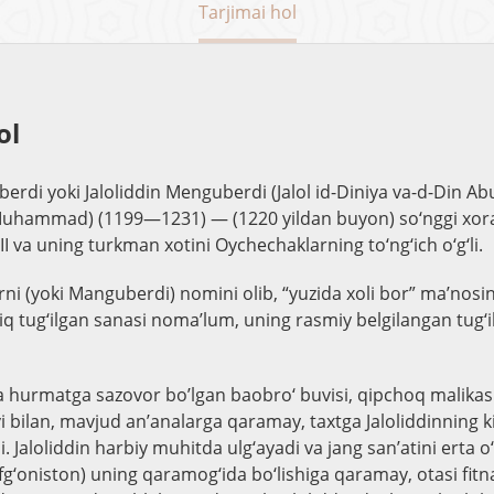
Tarjimai hol
ol
berdi yoki Jaloliddin Menguberdi (Jalol id-Diniya va-d-Din Ab
uhammad) (1199—1231) — (1220 yildan buyon) so‘nggi xora
va uning turkman xotini Oychechaklarning to‘ng‘ich o‘g‘li.
ni (yoki Manguberdi) nomini olib, “yuzida xoli bor” ma’nosin
niq tug‘ilgan sanasi noma’lum, uning rasmiy belgilangan tug‘
 hurmatga sazovor bo’lgan baobro‘ buvisi, qipchoq malikas
i bilan, mavjud an’analarga qaramay, taxtga Jaloliddinning k
i. Jaloliddin harbiy muhitda ulg‘ayadi va jang san’atini erta o‘
Afg‘oniston) uning qaramog‘ida bo‘lishiga qaramay, otasi fitn