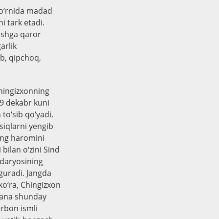
r o‘rnida madad
i tark etadi.
ishga qaror
arlik
ib, qipchoq,
hingizxonning
g 9 dekabr kuni
 to‘sib qo‘yadi.
‘siqlarni yengib
ning haromini
bilan o‘zini Sind
 daryosining
lguradi. Jangda
 ko‘ra, Chingizxon
l mana shunday
urbon ismli