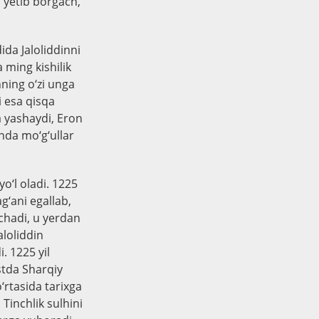
 yetib borgach,
ida Jaloliddinni
a ming kishilik
nning o‘zi unga
i esa qisqa
a yashaydi, Eron
nda mo‘g‘ullar
o‘l oladi. 1225
ag‘ani egallab,
chadi, u yerdan
aloliddin
. 1225 yil
stda Sharqiy
‘rtasida tarixga
Tinchlik sulhini