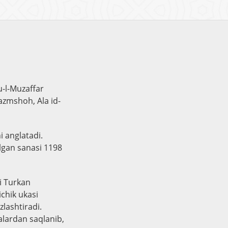
u-l-Muzaffar
zmshoh, Ala id-
i anglatadi.
ilgan sanasi 1198
i Turkan
ichik ukasi
zlashtiradi.
alardan saqlanib,