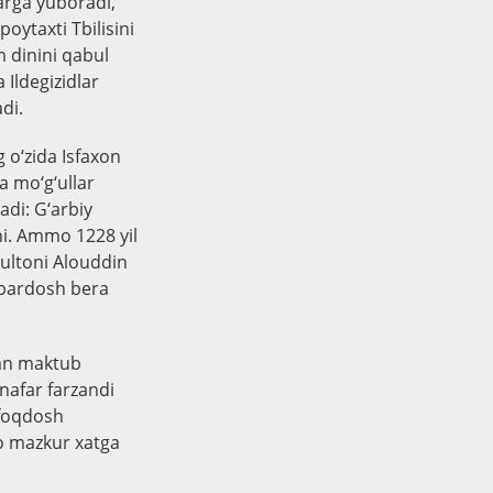
larga yuboradi,
oytaxti Tbilisini
m dinini qabul
a Ildegizidlar
di.
g o‘zida Isfaxon
 mo‘g‘ullar
adi: G‘arbiy
i. Ammo 1228 yil
sultoni Alouddin
 bardosh bera
ilan maktub
 nafar farzandi
tifoqdosh
mo mazkur xatga