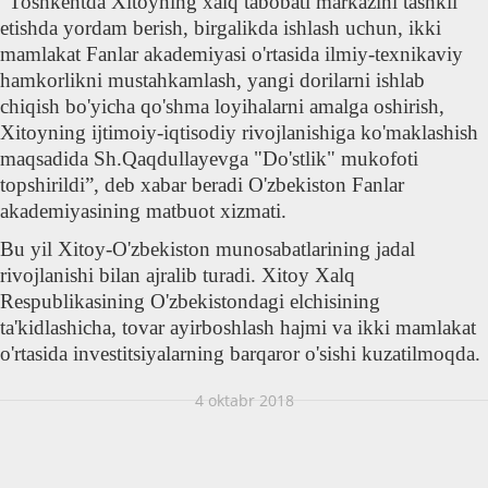
"Toshkentda Xitoyning xalq tabobati markazini tashkil
etishda yordam berish, birgalikda ishlash uchun, ikki
mamlakat Fanlar akademiyasi o'rtasida ilmiy-texnikaviy
hamkorlikni mustahkamlash, yangi dorilarni ishlab
chiqish bo'yicha qo'shma loyihalarni amalga oshirish,
Xitoyning ijtimoiy-iqtisodiy rivojlanishiga ko'maklashish
maqsadida Sh.Qaqdullayevga "Do'stlik" mukofoti
topshirildi”, deb xabar beradi O'zbekiston Fanlar
akademiyasining matbuot xizmati.
Bu yil Xitoy-O'zbekiston munosabatlarining jadal
rivojlanishi bilan ajralib turadi. Xitoy Xalq
Respublikasining O'zbekistondagi elchisining
ta'kidlashicha, tovar ayirboshlash hajmi va ikki mamlakat
o'rtasida investitsiyalarning barqaror o'sishi kuzatilmoqda.
4 oktabr 2018