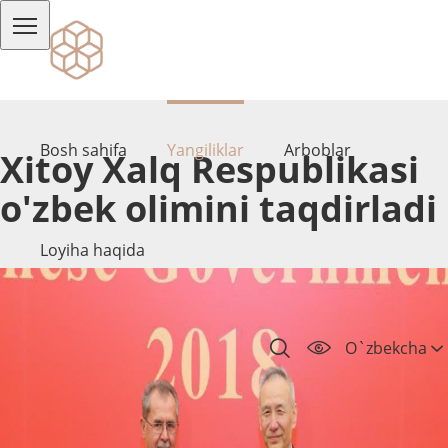
Bosh sahifa
Yangiliklar
Arboblar
Xitoy Xalq Respublikasi
o'zbek olimini taqdirladi
Loyiha haqida
O`zbekcha