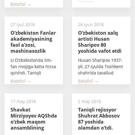
instituti tavsiyasi...
avgust kuni...
Batafsil →
27 iyul 2018
26 iyun 2018
O‘zbekiston Fanlar
O‘zbekiston xalq
akademiyasining
artisti Husan
faol a’zosi,
Sharipov 80
mashinasozlik
yoshida vafot etdi
sohasidagi
U O‘zbekistonda ilm-
Husan Sharipov 1937-
mashhur olim
fan rivojiga katta hissa
yil, 27-iyulda Toshkent
Rufat Mahkamov 6
qo‘shdi. Taniqli
shahrida tavallud
iyul kuni 88
olimning ilmiy...
topgandi. 1963-yili
yoshida vafot etdi
Batafsil →
Batafsil →
Toshkent...
17 may 2018
2 may 2018
Shavkat
Taniqli rejissyor
Mirziyoyev AQShda
Shuhrat Abbosov
o‘zbek maqom
87 yoshida
ansamblining
olamdan o‘tdi.
sobiq xonandasi