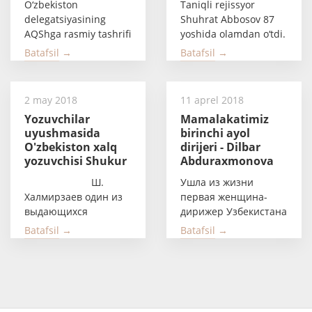
O‘zbekiston
Taniqli rejissyor
Izro Malakovga
delegatsiyasining
Shuhrat Abbosov 87
“O‘zbekiston xalq
AQShga rasmiy tashrifi
yoshida olamdan o‘tdi.
artisti” unvonini
munosabati bilan
Bu haqda...
topshirdi
Batafsil →
Batafsil →
“Villard
interkontinental”
mehmonxonasida...
2 may 2018
11 aprel 2018
Yozuvchilar
Mamalakatimiz
uyushmasida
birinchi ayol
O'zbekiston xalq
dirijeri - Dilbar
yozuvchisi Shukur
Abduraxmonova
Xolmirzayevga
olamdan ko‘z
Ш.
Ушла из жизни
bag'ishlangan
yumdi.
Халмирзаев один из
первая женщина-
adabiy kecha bo'lib
выдающихся
дирижер Узбекистана
o'tdi
узбекских писателей
Дильбар
Batafsil →
Batafsil →
прошлого столетия
Абдурахманова.
За свою...