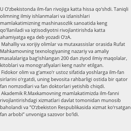
U O‘zbekistonda ilm-fan rivojiga katta hissa qo‘shdi. Taniqli
olimning ilmiy ishlanmalari va izlanishlari
mamlakatimizning mashinasozlik sanoatida keng
qo‘llaniladi va iqtisodiyotni rivojlantirishda katta
ahamiyatga ega deb yozadi O‘zA.
Mahalliy va xorijiy olimlar va mutaxassislar orasida Rufat
Mahkamovning texnologiyaning nazariy va amaliy
masalalariga bag‘ishlangan 200 dan ziyod ilmiy maqolalar,
kitoblari va monografiyalari keng nashr etilgan.
Fidokor olim va g‘amxo‘r ustoz sifatida yoshlarga ilm-fan
sirlarini o‘rgatdi, uning bevosita rahbarligi ostida bir qator
fan nomzodlari va fan doktorlari yetishib chiqdi.
Akademik R.Maxkamovning mamlakatimizda ilm-fanni
rivojlantirishdagi xizmatlari davlat tomonidan munosib
baholandi va ”O‘zbekiston Respublikasida xizmat ko‘rsatgan
fan arbobi” unvoniga sazovor bo‘ldi.