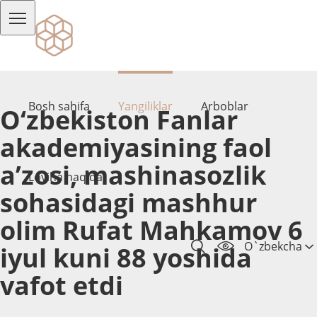
Bosh sahifa
Yangiliklar
Arboblar
O‘zbekiston Fanlar
akademiyasining faol
a’zosi, mashinasozlik
Loyiha haqida
sohasidagi mashhur
olim Rufat Mahkamov 6
O`zbekcha
iyul kuni 88 yoshida
vafot etdi