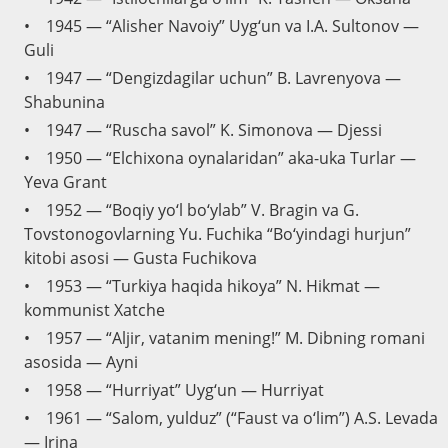
• 1945 — “Alisher Navoiy” Uyg‘un va I.A. Sultonov —
Guli
• 1947 — “Dengizdagilar uchun” B. Lavrenyova —
Shabunina
• 1947 — “Ruscha savol” K. Simonova — Djessi
• 1950 — “Elchixona oynalaridan” aka-uka Turlar —
Yeva Grant
• 1952 — “Boqiy yo‘l bo‘ylab” V. Bragin va G.
Tovstonogovlarning Yu. Fuchika “Bo‘yindagi hurjun”
kitobi asosi — Gusta Fuchikova
• 1953 — “Turkiya haqida hikoya” N. Hikmat —
kommunist Xatche
• 1957 — “Aljir, vatanim mening!” M. Dibning romani
asosida — Ayni
• 1958 — “Hurriyat” Uyg‘un — Hurriyat
• 1961 — “Salom, yulduz” (“Faust va o‘lim”) A.S. Levada
— Irina