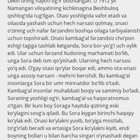
Lekin uning hayoti og‘ir boshlangan. U 1912 yil
Namangan viloyatining kichkinagina Beshbuloq
qishlog‘ida tug‘ilgan. Otasi yoshligida vafot etadi va
oilasida yashash uchun hech narsasi qolmay, onasi
o‘zining uch nafar farzandini boshqa oilaga tarbiyalanish
uchun topshiradi. Onasi kambag‘al farzandsiz cho‘pon
eshigi tagiga tashlab ketganda, Sora bor-yo‘g‘i uch oylik
edi. Ular uchun farzand Xudoning marhamati bo‘lib,
unga Sora deb ism qo‘yishadi. Ularning hech narsasi
yo‘q edi. O‘gay otasi qo‘ylar boqar edi, ammo ota-onasi
unga asosiy narsani - mehrni berishdi. Bu kambag‘al
insonlarga Sora bir umr minnatdor bo‘lib o‘tadi.
Kambag‘al insonlar muhabbati boqiy va samimiy bo‘ladi.
Soraning yoshligi og‘ir, kambag‘al va haqoratnomus
o‘tgan. Bir kuni boy Soraga hayitda qizining eski
ko‘ylagini sovg‘a qiladi. Bu Sora kiygan birinchi haqiqiy
ko‘ylak edi. Onasi ko‘ylakni yuvib, bo‘yiga mostlab,
to‘g‘irlab beradi va ertasiga Sora ko‘ylakni kiyib, endi
boyning bollari u bilan barcha singari o‘ynashadi degan