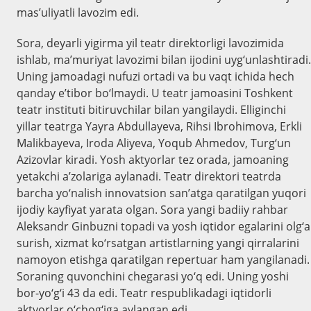
mas’uliyatli lavozim edi.
Sora, deyarli yigirma yil teatr direktorligi lavozimida
ishlab, ma’muriyat lavozimi bilan ijodini uyg‘unlashtiradi.
Uning jamoadagi nufuzi ortadi va bu vaqt ichida hech
qanday e’tibor bo‘lmaydi. U teatr jamoasini Toshkent
teatr instituti bitiruvchilar bilan yangilaydi. Elliginchi
yillar teatrga Yayra Abdullayeva, Rihsi Ibrohimova, Erkli
Malikbayeva, Iroda Aliyeva, Yoqub Ahmedov, Turg‘un
Azizovlar kiradi. Yosh aktyorlar tez orada, jamoaning
yetakchi a’zolariga aylanadi. Teatr direktori teatrda
barcha yo‘nalish innovatsion san’atga qaratilgan yuqori
ijodiy kayfiyat yarata olgan. Sora yangi badiiy rahbar
Aleksandr Ginbuzni topadi va yosh iqtidor egalarini olg‘a
surish, xizmat ko‘rsatgan artistlarning yangi qirralarini
namoyon etishga qaratilgan repertuar ham yangilanadi.
Soraning quvonchini chegarasi yo‘q edi. Uning yoshi
bor-yo‘g‘i 43 da edi. Teatr respublikadagi iqtidorli
aktyorlar o‘chog‘iga aylangan edi.