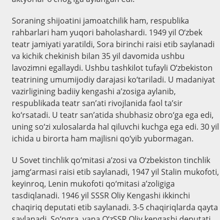
Soraning shijoatini jamoatchilik ham, respublika
rahbarlari ham yuqori baholashardi. 1949 yil O‘zbek
teatr jamiyati yaratildi, Sora birinchi raisi etib saylanadi
va kichik chekinish bilan 35 yil davomida ushbu
lavozimni egallaydi. Ushbu tashkilot tufayli O‘zbekiston
teatrining umumijodiy darajasi ko‘tariladi. U madaniyat
vazirligining badiiy kengashi a’zosiga aylanib,
respublikada teatr san’ati rivojlanida faol ta’sir
ko‘rsatadi. U teatr san’atida shubhasiz obro‘ga ega edi,
uning so‘zi xulosalarda hal qiluvchi kuchga ega edi. 30 yil
ichida u birorta ham majlisni qo‘yib yubormagan.
U Sovet tinchlik qo‘mitasi a’zosi va O‘zbekiston tinchlik
jamg‘armasi raisi etib saylanadi, 1947 yil Stalin mukofoti,
keyinroq, Lenin mukofoti qo‘mitasi a’zoligiga
tasdiqlanadi. 1946 yil SSSR Oliy Kengashi ikkinchi
chaqiriq deputati etib saylanadi. 3-5 chaqiriqlarda qayta
saylanadi. So‘ngra, yana O‘zSSR Oliy kengashi deputati