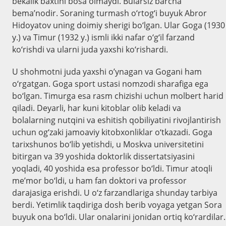
bekalik baxtini bosa olmaydi. Bularsiz barcha
bema’nodir. Soraning turmash o‘rtog‘i buyuk Abror
Hidoyatov uning doimiy sherigi bo‘lgan. Ular Goga (1930
y.) va Timur (1932 y.) ismli ikki nafar o‘g‘il farzand
ko‘rishdi va ularni juda yaxshi ko‘rishardi.
U shohmotni juda yaxshi o’ynagan va Gogani ham
o‘rgatgan. Goga sport ustasi nomzodi sharafiga ega
bo‘lgan. Timurga esa rasm chizishi uchun molbert harid
qiladi. Deyarli, har kuni kitoblar olib keladi va
bolalarning nutqini va eshitish qobiliyatini rivojlantirish
uchun og‘zaki jamoaviy kitobxonliklar o‘tkazadi. Goga
tarixshunos bo‘lib yetishdi, u Moskva universitetini
bitirgan va 39 yoshida doktorlik dissertatsiyasini
yoqladi, 40 yoshida esa professor bo‘ldi. Timur atoqli
me’mor bo‘ldi, u ham fan doktori va professor
darajasiga erishdi. U o‘z farzandlariga shunday tarbiya
berdi. Yetimlik taqdiriga dosh berib voyaga yetgan Sora
buyuk ona bo‘ldi. Ular onalarini jonidan ortiq ko‘rardilar.