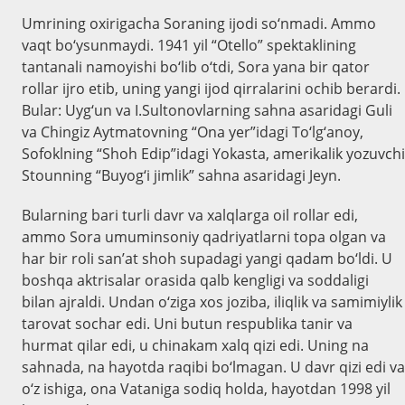
Umrining oxirigacha Soraning ijodi so‘nmadi. Ammo
vaqt bo‘ysunmaydi. 1941 yil “Otello” spektaklining
tantanali namoyishi bo‘lib o‘tdi, Sora yana bir qator
rollar ijro etib, uning yangi ijod qirralarini ochib berardi.
Bular: Uyg‘un va I.Sultonovlarning sahna asaridagi Guli
va Chingiz Aytmatovning “Ona yer”idagi To‘lg‘anoy,
Sofoklning “Shoh Edip”idagi Yokasta, amerikalik yozuvchi
Stounning “Buyog‘i jimlik” sahna asaridagi Jeyn.
Bularning bari turli davr va xalqlarga oil rollar edi,
ammo Sora umuminsoniy qadriyatlarni topa olgan va
har bir roli san’at shoh supadagi yangi qadam bo‘ldi. U
boshqa aktrisalar orasida qalb kengligi va soddaligi
bilan ajraldi. Undan o‘ziga xos joziba, iliqlik va samimiylik
tarovat sochar edi. Uni butun respublika tanir va
hurmat qilar edi, u chinakam xalq qizi edi. Uning na
sahnada, na hayotda raqibi bo‘lmagan. U davr qizi edi va
o‘z ishiga, ona Vataniga sodiq holda, hayotdan 1998 yil