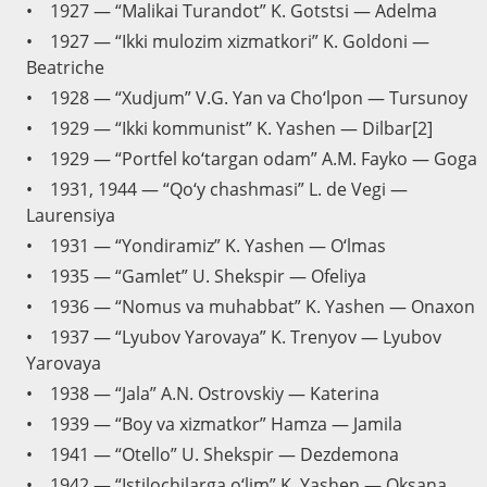
• 1927 — “Malikai Turandot” K. Gotstsi — Adelma
• 1927 — “Ikki mulozim xizmatkori” K. Goldoni —
Beatriche
• 1928 — “Xudjum” V.G. Yan va Cho‘lpon — Tursunoy
• 1929 — “Ikki kommunist” K. Yashen — Dilbar[2]
• 1929 — “Portfel ko‘targan odam” A.M. Fayko — Goga
• 1931, 1944 — “Qo‘y chashmasi” L. de Vegi —
Laurensiya
• 1931 — “Yondiramiz” K. Yashen — O‘lmas
• 1935 — “Gamlet” U. Shekspir — Ofeliya
• 1936 — “Nomus va muhabbat” K. Yashen — Onaxon
• 1937 — “Lyubov Yarovaya” K. Trenyov — Lyubov
Yarovaya
• 1938 — “Jala” A.N. Ostrovskiy — Katerina
• 1939 — “Boy va xizmatkor” Hamza — Jamila
• 1941 — “Otello” U. Shekspir — Dezdemona
• 1942 — “Istilochilarga o‘lim” K. Yashen — Oksana