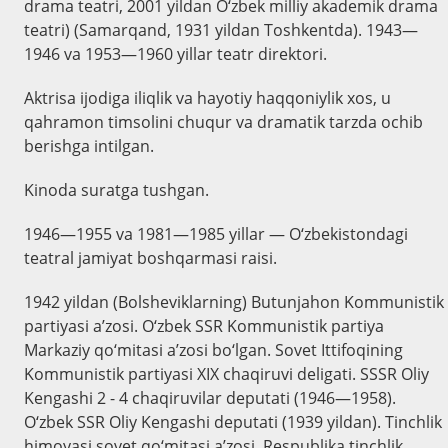
drama teatri, 2001 yildan O‘zbek milliy akademik drama
teatri) (Samarqand, 1931 yildan Toshkentda). 1943—
1946 va 1953—1960 yillar teatr direktori.
Aktrisa ijodiga iliqlik va hayotiy haqqoniylik xos, u
qahramon timsolini chuqur va dramatik tarzda ochib
berishga intilgan.
Kinoda suratga tushgan.
1946—1955 va 1981—1985 yillar — O‘zbekistondagi
teatral jamiyat boshqarmasi raisi.
1942 yildan (Bolsheviklarning) Butunjahon Kommunistik
partiyasi a’zosi. O‘zbek SSR Kommunistik partiya
Markaziy qo‘mitasi a’zosi bo‘lgan. Sovet Ittifoqining
Kommunistik partiyasi XIX chaqiruvi deligati. SSSR Oliy
Kengashi 2 - 4 chaqiruvilar deputati (1946—1958).
O‘zbek SSR Oliy Kengashi deputati (1939 yildan). Tinchlik
himoyasi sovet qo‘mitasi a’zosi. Respublika tinchlik