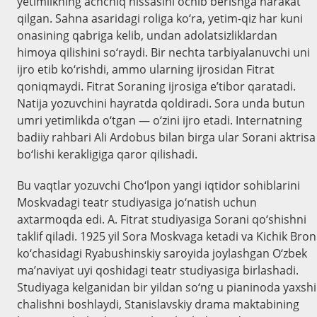
yetimlikning achchiq hissasini ochib berishga harakat
qilgan. Sahna asaridagi roliga ko‘ra, yetim-qiz har kuni
onasining qabriga kelib, undan adolatsizliklardan
himoya qilishini so‘raydi. Bir nechta tarbiyalanuvchi uni
ijro etib ko‘rishdi, ammo ularning ijrosidan Fitrat
qoniqmaydi. Fitrat Soraning ijrosiga e’tibor qaratadi.
Natija yozuvchini hayratda qoldiradi. Sora unda butun
umri yetimlikda o‘tgan — o‘zini ijro etadi. Internatning
badiiy rahbari Ali Ardobus bilan birga ular Sorani aktrisa
bo‘lishi kerakligiga qaror qilishadi.
Bu vaqtlar yozuvchi Cho‘lpon yangi iqtidor sohiblarini
Moskvadagi teatr studiyasiga jo‘natish uchun
axtarmoqda edi. A. Fitrat studiyasiga Sorani qo‘shishni
taklif qiladi. 1925 yil Sora Moskvaga ketadi va Kichik Bron
ko‘chasidagi Ryabushinskiy saroyida joylashgan O‘zbek
ma’naviyat uyi qoshidagi teatr studiyasiga birlashadi.
Studiyaga kelganidan bir yildan so‘ng u pianinoda yaxshi
chalishni boshlaydi, Stanislavskiy drama maktabining