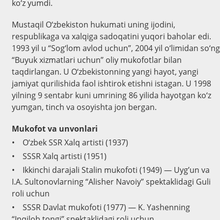
ko‘z yumdi.
Mustaqil O‘zbekiston hukumati uning ijodini,
respublikaga va xalqiga sadoqatini yuqori baholar edi.
1993 yil u “Sog‘lom avlod uchun”, 2004 yil o‘limidan so‘ng
“Buyuk xizmatlari uchun” oliy mukofotlar bilan
taqdirlangan. U O‘zbekistonning yangi hayot, yangi
jamiyat qurilishida faol ishtirok etishni istagan. U 1998
yilning 9 sentabr kuni umrining 86 yilida hayotgan ko‘z
yumgan, tinch va osoyishta jon bergan.
Mukofot va unvonlari
• O‘zbek SSR Xalq artisti (1937)
• SSSR Xalq artisti (1951)
• Ikkinchi darajali Stalin mukofoti (1949) — Uyg’un va
I.A. Sultonovlarning “Alisher Navoiy” spektaklidagi Guli
roli uchun
• SSSR Davlat mukofoti (1977) — K. Yashenning
“Inqilob tongi” spektaklidagi roli uchun