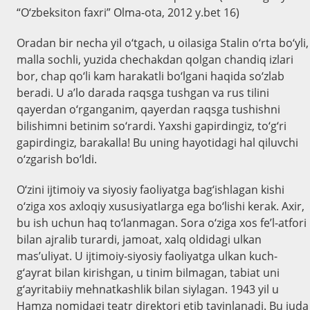
“O‘zbeksiton faxri” Olma-ota, 2012 y.bet 16)
Oradan bir necha yil o‘tgach, u oilasiga Stalin o‘rta bo‘yli,
malla sochli, yuzida chechakdan qolgan chandiq izlari
bor, chap qo‘li kam harakatli bo‘lgani haqida so‘zlab
beradi. U a’lo darada raqsga tushgan va rus tilini
qayerdan o‘rganganim, qayerdan raqsga tushishni
bilishimni betinim so‘rardi. Yaxshi gapirdingiz, to‘g‘ri
gapirdingiz, barakalla! Bu uning hayotidagi hal qiluvchi
o‘zgarish bo‘ldi.
O‘zini ijtimoiy va siyosiy faoliyatga bag‘ishlagan kishi
o‘ziga xos axloqiy xususiyatlarga ega bo‘lishi kerak. Axir,
bu ish uchun haq to‘lanmagan. Sora o‘ziga xos fe’l-atfori
bilan ajralib turardi, jamoat, xalq oldidagi ulkan
mas’uliyat. U ijtimoiy-siyosiy faoliyatga ulkan kuch-
g‘ayrat bilan kirishgan, u tinim bilmagan, tabiat uni
g‘ayritabiiy mehnatkashlik bilan siylagan. 1943 yil u
Hamza nomidagi teatr direktori etib tayinlanadi. Bu juda