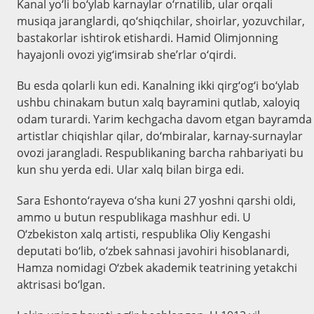
Kanal yo‘li bo‘ylab karnaylar o‘rnatilib, ular orqali
musiqa jaranglardi, qo‘shiqchilar, shoirlar, yozuvchilar,
bastakorlar ishtirok etishardi. Hamid Olimjonning
hayajonli ovozi yig‘imsirab she’rlar o‘qirdi.
Bu esda qolarli kun edi. Kanalning ikki qirg‘og‘i bo‘ylab
ushbu chinakam butun xalq bayramini qutlab, xaloyiq
odam turardi. Yarim kechgacha davom etgan bayramda
artistlar chiqishlar qilar, do‘mbiralar, karnay-surnaylar
ovozi jarangladi. Respublikaning barcha rahbariyati bu
kun shu yerda edi. Ular xalq bilan birga edi.
Sara Eshonto‘rayeva o‘sha kuni 27 yoshni qarshi oldi,
ammo u butun respublikaga mashhur edi. U
O‘zbekiston xalq artisti, respublika Oliy Kengashi
deputati bo‘lib, o‘zbek sahnasi javohiri hisoblanardi,
Hamza nomidagi O‘zbek akademik teatrining yetakchi
aktrisasi bo‘lgan.