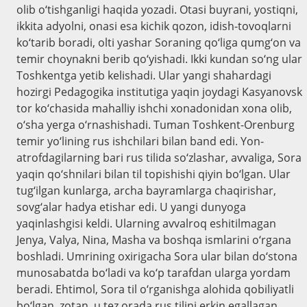
olib o‘tishganligi haqida yozadi. Otasi buyrani, yostiqni,
ikkita adyolni, onasi esa kichik qozon, idish-tovoqlarni
ko‘tarib boradi, olti yashar Soraning qo‘liga qumg‘on va
temir choynakni berib qo‘yishadi. Ikki kundan so‘ng ular
Toshkentga yetib kelishadi. Ular yangi shahardagi
hozirgi Pedagogika institutiga yaqin joydagi Kasyanovsk
tor ko‘chasida mahalliy ishchi xonadonidan xona olib,
o‘sha yerga o‘rnashishadi. Tuman Toshkent-Orenburg
temir yo‘lining rus ishchilari bilan band edi. Yon-
atrofdagilarning bari rus tilida so‘zlashar, avvaliga, Sora
yaqin qo‘shnilari bilan til topishishi qiyin bo‘lgan. Ular
tug‘ilgan kunlarga, archa bayramlarga chaqirishar,
sovg‘alar hadya etishar edi. U yangi dunyoga
yaqinlashgisi keldi. Ularning avvalroq eshitilmagan
Jenya, Valya, Nina, Masha va boshqa ismlarini o‘rgana
boshladi. Umrining oxirigacha Sora ular bilan do‘stona
munosabatda bo‘ladi va ko‘p tarafdan ularga yordam
beradi. Ehtimol, Sora til o‘rganishga alohida qobiliyatli
bo‘lgan, zotan, u tez orada rus tilini erkin egallagan.