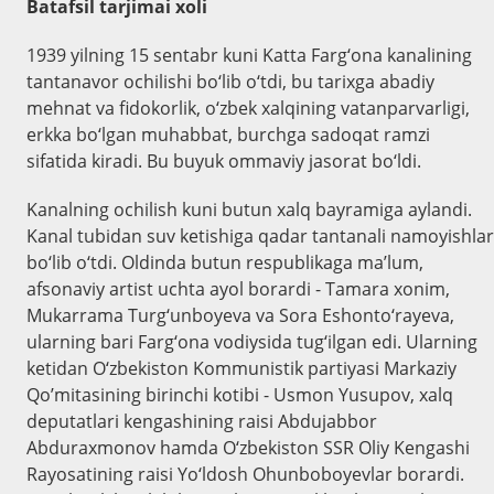
Batafsil tarjimai xoli
1939 yilning 15 sentabr kuni Katta Farg‘ona kanalining
tantanavor ochilishi bo‘lib o‘tdi, bu tarixga abadiy
mehnat va fidokorlik, o‘zbek xalqining vatanparvarligi,
erkka bo‘lgan muhabbat, burchga sadoqat ramzi
sifatida kiradi. Bu buyuk ommaviy jasorat bo‘ldi.
Kanalning ochilish kuni butun xalq bayramiga aylandi.
Kanal tubidan suv ketishiga qadar tantanali namoyishlar
bo‘lib o‘tdi. Oldinda butun respublikaga ma’lum,
afsonaviy artist uchta ayol borardi - Tamara xonim,
Mukarrama Turg‘unboyeva va Sora Eshonto‘rayeva,
ularning bari Farg‘ona vodiysida tug‘ilgan edi. Ularning
ketidan O‘zbekiston Kommunistik partiyasi Markaziy
Qo’mitasining birinchi kotibi - Usmon Yusupov, xalq
deputatlari kengashining raisi Abdujabbor
Abduraxmonov hamda O‘zbekiston SSR Oliy Kengashi
Rayosatining raisi Yo‘ldosh Ohunboboyevlar borardi.