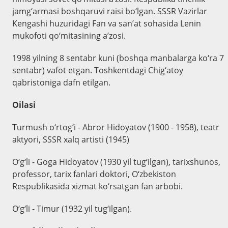
jamg‘armasi boshqaruvi raisi bo‘lgan. SSSR Vazirlar
Kengashi huzuridagi Fan va san’at sohasida Lenin
mukofoti qo‘mitasining a’zosi.
1998 yilning 8 sentabr kuni (boshqa manbalarga ko‘ra 7
sentabr) vafot etgan. Toshkentdagi Chig‘atoy
qabristoniga dafn etilgan.
Oilasi
Turmush o‘rtog‘i - Abror Hidoyatov (1900 - 1958), teatr
aktyori, SSSR xalq artisti (1945)
O‘g‘li - Gogа Hidoyatov (1930 yil tug‘ilgan), tarixshunos,
professor, tarix fanlari doktori, O‘zbekiston
Respublikasida xizmat ko‘rsatgan fan arbobi.
O‘g‘li - Timur (1932 yil tug‘ilgan).