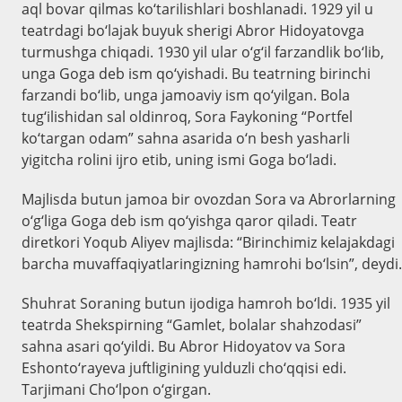
aql bovar qilmas ko‘tarilishlari boshlanadi. 1929 yil u
teatrdagi bo‘lajak buyuk sherigi Abror Hidoyatovga
turmushga chiqadi. 1930 yil ular o‘g‘il farzandlik bo‘lib,
unga Goga deb ism qo‘yishadi. Bu teatrning birinchi
farzandi bo‘lib, unga jamoaviy ism qo‘yilgan. Bola
tug‘ilishidan sal oldinroq, Sora Faykoning “Portfel
ko‘targan odam” sahna asarida o‘n besh yasharli
yigitcha rolini ijro etib, uning ismi Goga bo‘ladi.
Majlisda butun jamoa bir ovozdan Sora va Abrorlarning
o‘g‘liga Goga deb ism qo‘yishga qaror qiladi. Teatr
diretkori Yoqub Aliyev majlisda: “Birinchimiz kelajakdagi
barcha muvaffaqiyatlaringizning hamrohi bo‘lsin”, deydi.
Shuhrat Soraning butun ijodiga hamroh bo‘ldi. 1935 yil
teatrda Shekspirning “Gamlet, bolalar shahzodasi”
sahna asari qo‘yildi. Bu Abror Hidoyatov va Sora
Eshonto‘rayeva juftligining yulduzli cho‘qqisi edi.
Tarjimani Cho‘lpon o‘girgan.