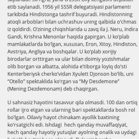
etib saylanadi. 1956 yil SSSR delegatsiyasi parlamenti
tarkibida Hindistonga tashrif buyuradi. Hindistonning
atoqli arboblari bilan uchrashuv uning qalbida o‘chmas
iz qoldirdi. O‘zining chiqishlarida u zavq ila J. Neru, Indira
Gandi, Krishna Menonlar haqida gapirgan. U ko‘plab
mamlakatlarda bo‘lgan, xususan, Eron, Xitoy, Hindiston,
Avstriya, Angliya va boshqalar. U ko‘plab xorijiy
birodarlar orttirgan va ular bilan doimiy yozishmalar
olib borgan va albatta, alohida e’tiborga loyiq do‘sti
Kenterberiysk cherko‘vidan Xyulett Djonson bo‘lib, uni
“Otello” spektaklida ko‘rgan va “My Desdemone”
(Mening Dezdemonam) deb chaqirgan.
U sahnasiz hayotini tasavvur qila olmasdi. 100 dan ortiq
rollar ijro etgan va ularning bari spektakllarda bosh rol
bo‘lgan. Oilaviy hayot chinakam ayollik baxtining
ko‘rsatgichi edi. Ishdagi hech qanday muvaffaqiyat,
hech qanday hayotiy yutuqlar ayolning onalik va uydagi