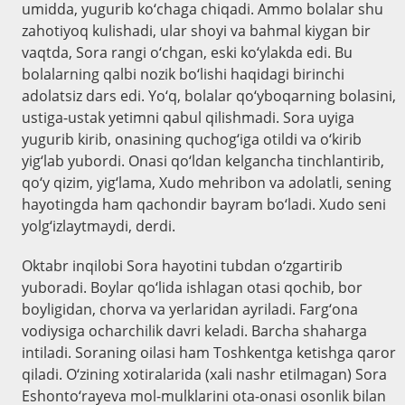
umidda, yugurib ko‘chaga chiqadi. Ammo bolalar shu
zahotiyoq kulishadi, ular shoyi va bahmal kiygan bir
vaqtda, Sora rangi o‘chgan, eski ko‘ylakda edi. Bu
bolalarning qalbi nozik bo‘lishi haqidagi birinchi
adolatsiz dars edi. Yo‘q, bolalar qo‘yboqarning bolasini,
ustiga-ustak yetimni qabul qilishmadi. Sora uyiga
yugurib kirib, onasining quchog‘iga otildi va o‘kirib
yig‘lab yubordi. Onasi qo‘ldan kelgancha tinchlantirib,
qo‘y qizim, yig‘lama, Xudo mehribon va adolatli, sening
hayotingda ham qachondir bayram bo‘ladi. Xudo seni
yolg‘izlaytmaydi, derdi.
Oktabr inqilobi Sora hayotini tubdan o‘zgartirib
yuboradi. Boylar qo‘lida ishlagan otasi qochib, bor
boyligidan, chorva va yerlaridan ayriladi. Farg‘ona
vodiysiga ocharchilik davri keladi. Barcha shaharga
intiladi. Soraning oilasi ham Toshkentga ketishga qaror
qiladi. O‘zining xotiralarida (xali nashr etilmagan) Sora
Eshonto‘rayeva mol-mulklarini ota-onasi osonlik bilan