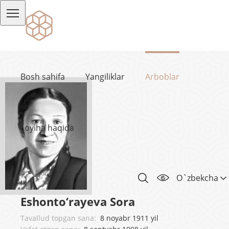
Bosh sahifa
Yangiliklar
Arboblar
Loyiha haqida
O`zbekcha
Eshonto‘rayeva Sora
Tavallud topgan sana:
8 noyabr 1911 yil