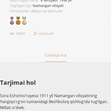
Vafot etgan sana:
8 sentyabr 1998 yil
Tug'ilgan joy:
Namangan viloyati
Yo'nalishlar: Aktyor va aktrisalar
18307
Ulashish
Tarjimai hol
Tarjimai hol
Sora Eshonto‘rayeva 1911 yil Namangan viloyatining
Yangiqo‘rg‘on tumanidagi Beshbuloq qishlog‘ida tug‘ilgan.
Millati o‘zbek.