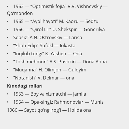
• 1963 — “Optimistik fojia” V.V. Vishnevskiy —
Qo‘mondon
• 1965 — “Ayol hayoti” M. Kaoru — Sedzu
• 1966 — “Qirol Lir” U. Shekspir — Gonerilya
• Sepsiz“ A.N. Ostrovskiy — Larisa
• “Shoh Edip” Sofokl — Iokasta
• “Inqilob tongi” K. Yashen — Ona
• “Tosh mehmon” A.S. Pushkin — Dona Anna
• “Muqanna” H. Olimjon — Guloyim
• “Notanish” V. Delmar — ona
Kinodagi rollari
• 1953 — Boy va xizmatchi — Jamila
• 1954 — Opa-singiz Rahmonovlar — Munis
1966 — Sayot qo‘ng‘irog‘i — Holida ona