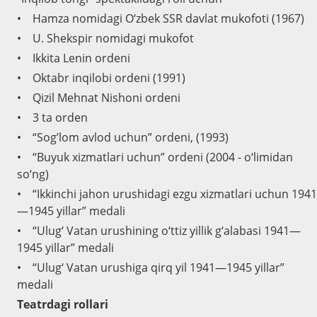
• Hamza nomidagi O‘zbek SSR davlat mukofoti (1967)
• U. Shekspir nomidagi mukofot
• Ikkita Lenin ordeni
• Oktabr inqilobi ordeni (1991)
• Qizil Mehnat Nishoni ordeni
• 3 ta orden
• “Sog’lom avlod uchun” ordeni, (1993)
• “Buyuk xizmatlari uchun” ordeni (2004 - o‘limidan
so‘ng)
• “Ikkinchi jahon urushidagi ezgu xizmatlari uchun 1941
—1945 yillar” medali
• “Ulug‘ Vatan urushining o‘ttiz yillik g‘alabasi 1941—
1945 yillar” medali
• “Ulug‘ Vatan urushiga qirq yil 1941—1945 yillar”
medali
Teatrdagi rollari