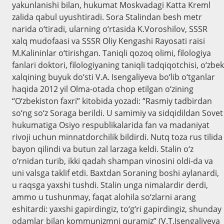
yakunlanishi bilan, hukumat Moskvadagi Katta Kreml
zalida qabul uyushtiradi. Sora Stalindan besh metr
narida o‘tiradi, ularning o‘rtasida K.Voroshilov, SSSR
xalq mudofaasi va SSSR Oliy Kengashi Rayosati raisi
M.Kalininlar o‘tirishgan. Taniqli qozoq olimi, filologiya
fanlari doktori, filologiyaning taniqli tadqiqotchisi, o‘zbek
xalqining buyuk do‘sti V.A. Isengaliyeva bo‘lib o‘tganlar
haqida 2012 yil Olma-otada chop etilgan o‘zining
“O‘zbekiston faxri” kitobida yozadi: “Rasmiy tadbirdan
so‘ng so‘z Soraga berildi. U samimiy va sidqidildan Sovet
hukumatiga Osiyo respublikalarida fan va madaniyat
rivoji uchun minnatdorchilik bildirdi. Nutq toza rus tilida
bayon qilindi va butun zal larzaga keldi. Stalin o‘z
o‘rnidan turib, ikki qadah shampan vinosini oldi-da va
uni valsga taklif etdi. Baxtdan Soraning boshi aylanardi,
u raqsga yaxshi tushdi. Stalin unga nimalardir derdi,
ammo u tushunmay, faqat alohila so‘zlarni arang
eshitardi: yaxshi gapirdingiz, to‘g‘ri gapirdingiz, shunday
odamlar bilan kommunizmni quramiz” (V.T.Isengaliyeva