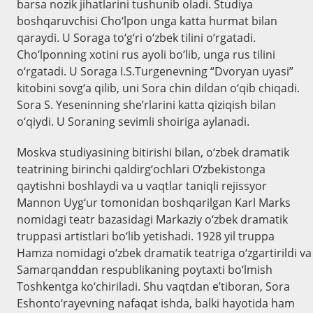
barsa nozik jihatlarini tushunib oladi. Studiya
boshqaruvchisi Cho‘lpon unga katta hurmat bilan
qaraydi. U Soraga to‘g‘ri o‘zbek tilini o‘rgatadi.
Cho‘lponning xotini rus ayoli bo‘lib, unga rus tilini
o‘rgatadi. U Soraga I.S.Turgenevning “Dvoryan uyasi”
kitobini sovg‘a qilib, uni Sora chin dildan o‘qib chiqadi.
Sora S. Yeseninning she’rlarini katta qiziqish bilan
o‘qiydi. U Soraning sevimli shoiriga aylanadi.
Moskva studiyasining bitirishi bilan, o‘zbek dramatik
teatrining birinchi qaldirg‘ochlari O‘zbekistonga
qaytishni boshlaydi va u vaqtlar taniqli rejissyor
Mannon Uyg‘ur tomonidan boshqarilgan Karl Marks
nomidagi teatr bazasidagi Markaziy o‘zbek dramatik
truppasi artistlari bo‘lib yetishadi. 1928 yil truppa
Hamza nomidagi o‘zbek dramatik teatriga o‘zgartirildi va
Samarqanddan respublikaning poytaxti bo‘lmish
Toshkentga ko‘chiriladi. Shu vaqtdan e’tiboran, Sora
Eshonto‘rayevning nafaqat ishda, balki hayotida ham