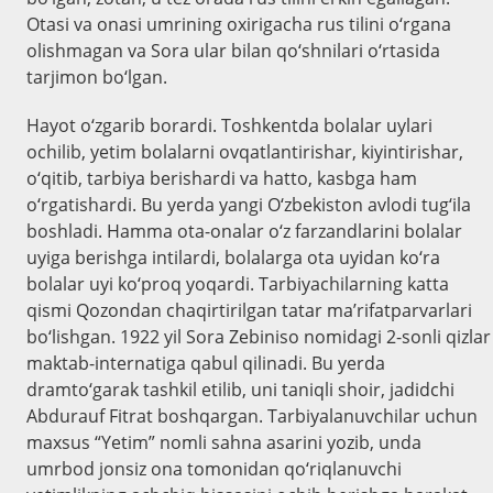
Otasi va onasi umrining oxirigacha rus tilini o‘rgana
olishmagan va Sora ular bilan qo‘shnilari o‘rtasida
tarjimon bo‘lgan.
Hayot o‘zgarib borardi. Toshkentda bolalar uylari
ochilib, yetim bolalarni ovqatlantirishar, kiyintirishar,
o‘qitib, tarbiya berishardi va hatto, kasbga ham
o‘rgatishardi. Bu yerda yangi O‘zbekiston avlodi tug‘ila
boshladi. Hamma ota-onalar o‘z farzandlarini bolalar
uyiga berishga intilardi, bolalarga ota uyidan ko‘ra
bolalar uyi ko‘proq yoqardi. Tarbiyachilarning katta
qismi Qozondan chaqirtirilgan tatar ma’rifatparvarlari
bo‘lishgan. 1922 yil Sora Zebiniso nomidagi 2-sonli qizlar
maktab-internatiga qabul qilinadi. Bu yerda
dramto‘garak tashkil etilib, uni taniqli shoir, jadidchi
Abdurauf Fitrat boshqargan. Tarbiyalanuvchilar uchun
maxsus “Yetim” nomli sahna asarini yozib, unda
umrbod jonsiz ona tomonidan qo‘riqlanuvchi