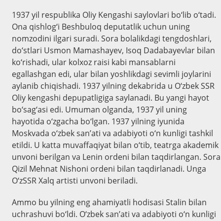
1937 yil respublika Oliy Kengashi saylovlari bo‘lib o‘tadi.
Ona qishlog‘i Beshbuloq deputatlik uchun uning
nomzodini ilgari suradi. Sora bolalikdagi tengdoshlari,
do‘stlari Usmon Mamashayev, Isoq Dadabayevlar bilan
ko‘rishadi, ular kolxoz raisi kabi mansablarni
egallashgan edi, ular bilan yoshlikdagi sevimli joylarini
aylanib chiqishadi. 1937 yilning dekabrida u O‘zbek SSR
Oliy kengashi depupatligiga saylanadi. Bu yangi hayot
bo‘sag‘asi edi. Umuman olganda, 1937 yil uning
hayotida o‘zgacha bo‘lgan. 1937 yilning iyunida
Moskvada o‘zbek san’ati va adabiyoti o‘n kunligi tashkil
etildi. U katta muvaffaqiyat bilan o‘tib, teatrga akademik
unvoni berilgan va Lenin ordeni bilan taqdirlangan. Sora
Qizil Mehnat Nishoni ordeni bilan taqdirlanadi. Unga
O‘zSSR Xalq artisti unvoni beriladi.
Ammo bu yilning eng ahamiyatli hodisasi Stalin bilan
uchrashuvi bo‘ldi. O‘zbek san’ati va adabiyoti o‘n kunligi