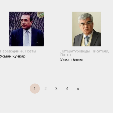
Переводчики, Поэты
Литературоведы, Писатели,
Поэты
Усман Кучкар
Усман Азим
1
2
3
4
»