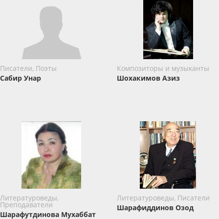
Писатели, Поэты
Композиторы и музыканты
Сабир Унар
Шохакимов Азиз
Литературоведы,
Литературоведы, Писатели
Преподаватели
Шарафиддинов Озод
Шарафутдинова Мухаббат