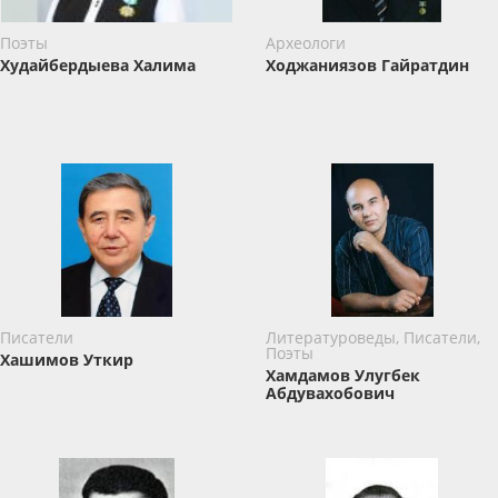
Поэты
Археологи
Худайбердыева Халима
Ходжаниязов Гайратдин
Писатели
Литературоведы, Писатели,
Поэты
Хашимов Уткир
Хамдамов Улугбек
Абдувахобович