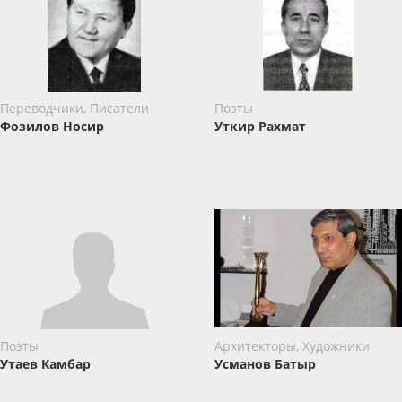
Переводчики, Писатели
Поэты
Фозилов Носир
Уткир Рахмат
Поэты
Архитекторы, Художники
Утаев Камбар
Усманов Батыр