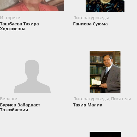
Историки
Литературоведы
Ташбаева Тахира
Ганиева Суюма
Ходжиевна
Биологи
Литературоведы, Писатели
Буриев Забардаст
Тахир Малик
Тожибаевич