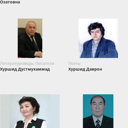
Озатовна
Литературоведы, Писатели
Поэты
Хуршид Дустмухаммад
Хуршид Даврон