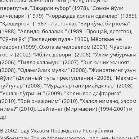
как Послы Млечного пути (1976), Люди на
перепутье, "Заҳарли ғубор" (1978), "Сомон йўли
элчилари" (1979), "Чорраҳада қолган одамлар" (1985),
"Қалдирғоч" (1987 - Ласточка), "Бир кўча, бир кеча"
(1988), "Алвидо, болалик!" (1989 - Прощай, детство),
"Сўнги ўқ" (Последняя пуля - 1990), Мёртвые не
говорят (1999), Охота за человеком (2001), Чувства-
гости (2002), "Иблис девори" (2006), "Ўлим учбурчаги"
(2006), "Тилла каламуш" (2007), "Энг кичик жиноят"
(2008), "Одамийлик мулки" (2008), "Жиноятнинг узун
йўли" (Длинный путь преступления - 2008), "Меҳмон
туйғулар" (2008), "Мурдалар гапирмайдилар" (2008),
"Ушланг ўғрини!" (2009), "Келинлар дафтарига"
(2010), "Вой онажоним" (2010), "Халол нима-ю, харом
нима?" (2010), Шайтанат (Мир мафии) (1994-2001) и
др.
В 2002 году Указом Президента Республики
Узбекистан Тохир Малик удостоен звания «Народный